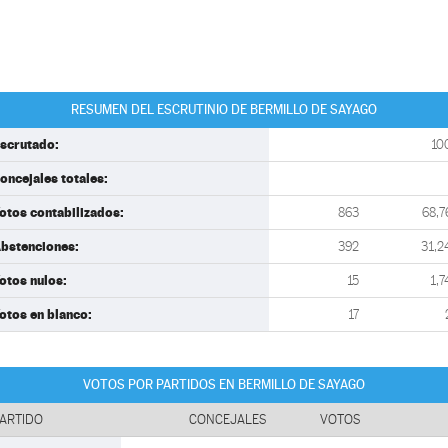
RESUMEN DEL ESCRUTINIO DE BERMILLO DE SAYAGO
scrutado:
10
oncejales totales:
otos contabilizados:
863
68,7
bstenciones:
392
31,2
otos nulos:
15
1,7
otos en blanco:
17
VOTOS POR PARTIDOS EN BERMILLO DE SAYAGO
ARTIDO
CONCEJALES
VOTOS