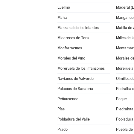
Luelmo
Maderal (E
Malva
Manganese
Manzanal de los Infantes
Matilla de
Micereces de Tera
Milles de 
Monfarracinos
Montamar
Morales del Vino
Morales d
Moreruela de los Infanzones
Moreruela
Navianos de Valverde
Olmillos d
Palacios de Sanabria
Pedralba d
Peñausende
Peque
Pías
Piedrahita
Pobladura del Valle
Pobladura
Prado
Puebla de