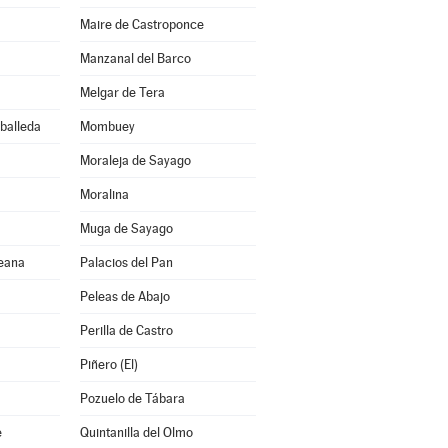
Maire de Castroponce
Manzanal del Barco
Melgar de Tera
rballeda
Mombuey
Moraleja de Sayago
Moralina
Muga de Sayago
reana
Palacios del Pan
Peleas de Abajo
Perilla de Castro
Piñero (El)
Pozuelo de Tábara
e
Quintanilla del Olmo