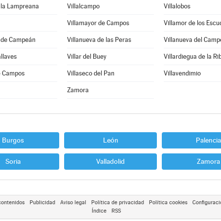
e la Lampreana
Villalcampo
Villalobos
Villamayor de Campos
Villamor de los Escu
a de Campeán
Villanueva de las Peras
Villanueva del Camp
allaves
Villar del Buey
Villardiegua de la Ri
de Campos
Villaseco del Pan
Villavendimio
Zamora
Burgos
León
Palencia
Soria
Valladolid
Zamora
contenidos
Publicidad
Aviso legal
Política de privacidad
Política cookies
Configuraci
Índice
RSS