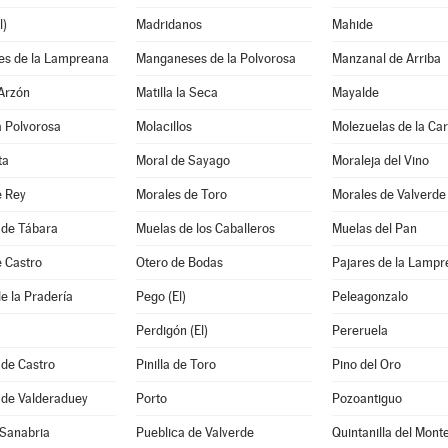
l)
Madridanos
Mahide
s de la Lampreana
Manganeses de la Polvorosa
Manzanal de Arriba
 Arzón
Matilla la Seca
Mayalde
la Polvorosa
Molacillos
Molezuelas de la Ca
ta
Moral de Sayago
Moraleja del Vino
e Rey
Morales de Toro
Morales de Valverde
 de Tábara
Muelas de los Caballeros
Muelas del Pan
e Castro
Otero de Bodas
Pajares de la Lamp
e la Pradería
Pego (El)
Peleagonzalo
Perdigón (El)
Pereruela
 de Castro
Pinilla de Toro
Pino del Oro
 de Valderaduey
Porto
Pozoantiguo
 Sanabria
Pueblica de Valverde
Quintanilla del Mont