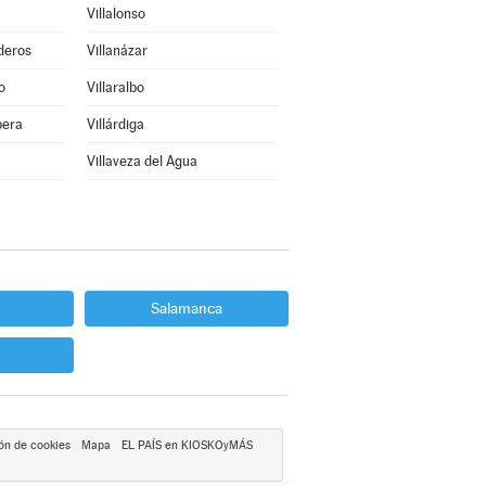
Villalonso
deros
Villanázar
o
Villaralbo
bera
Villárdiga
Villaveza del Agua
Salamanca
ón de cookies
Mapa
EL PAÍS en KIOSKOyMÁS