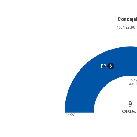
Conceja
100
%
ESCRU
6
PP
May
abso
9
CONCEJAL
2007