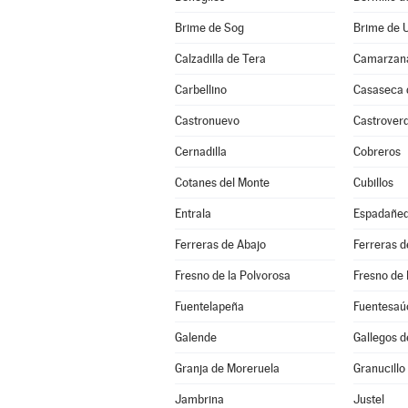
Brime de Sog
Brime de 
Calzadilla de Tera
Camarzana
Carbellino
Casaseca
Castronuevo
Castrover
Cernadilla
Cobreros
Cotanes del Monte
Cubillos
Entrala
Espadañe
Ferreras de Abajo
Ferreras d
Fresno de la Polvorosa
Fresno de 
Fuentelapeña
Fuentesaú
Galende
Gallegos d
Granja de Moreruela
Granucillo
Jambrina
Justel