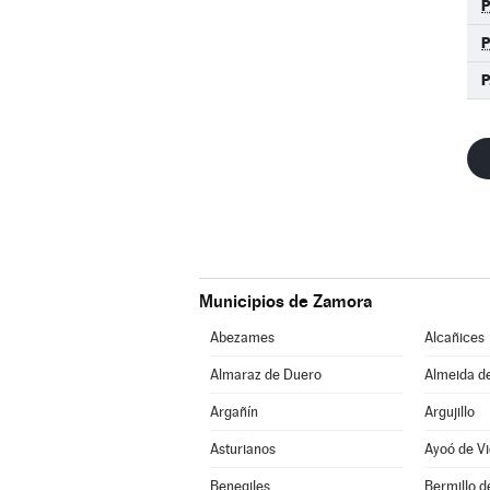
P
Municipios de Zamora
Abezames
Alcañices
Almaraz de Duero
Almeida d
Argañín
Argujillo
Asturianos
Ayoó de Vi
Benegiles
Bermillo 