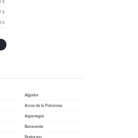
4 %
7 %
9 %
Algodre
Arcos de la Polvorosa
Aspariegos
Benavente
Bretocino