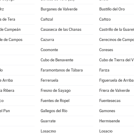
Urz
Burganes de Valverde
Bustillo del Oro
 de Tera
Cañizal
Cañizo
 de Campeán
Casaseca de las Chanas
Castrillo de la Guare
de de Campos
Cazurra
Cerecinos de Camp
Coomonte
Coreses
Cubo de Benavente
Cubo de Tierra del Vi
do
Faramontanos de Tábara
Fariza
e Arriba
Ferreruela
Figueruela de Arriba
la Ribera
Fresno de Sayago
Friera de Valverde
co
Fuentes de Ropel
Fuentesecas
el Pan
Gallegos del Río
Gamones
Guarrate
Hermisende
Losacino
Losacio