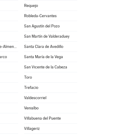
Requejo
Robleda-Cervantes
San Agustín del Pozo
San Martín de Valderaduey
San Pedro de la Nave-Almendra
Santa Clara de Avedillo
arco
Santa María de la Vega
San Vicente de la Cabeza
Toro
Trefacio
Valdescorriel
Venialbo
Villabuena del Puente
Villageriz