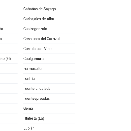
Cabañas de Sayago
Carbajales de Alba
ña
Castrogonzalo
os
Cerecinos del Carrizal
Corrales del Vino
no (El)
Cuelgamures
Fermoselle
Fonfría
Fuente Encalada
Fuentespreadas
Gema
Hiniesta (La)
Lubián