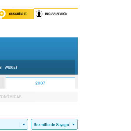
SUSCRÍBETE
INICIAR SESIÓN
S
WIDGET
2007
TONÓMICAS