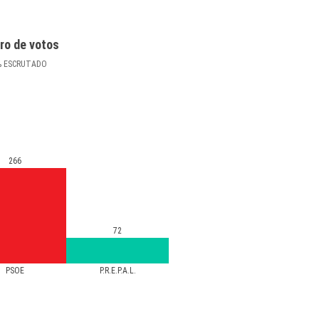
ro de votos
%
ESCRUTADO
266
72
PSOE
P.R.E.P.A.L.