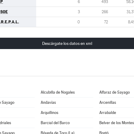
PP
6
493
58,1
PSOE
3
266
31,3
.R.E.P.A.L.
0
72
8,4
Descárgate los datos en xml
Alcubilla de Nogales
Alfaraz de Sayago
e Sayago
Andavías
Arcenillas
Arquillinos
Arrabalde
driales
Barcial del Barco
Belver de los Montes
de Sayago
Bóveda de Toro (La)
Bretó