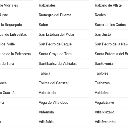
de Vidriales
Rabanales
Rábano de Aliste
Aliste
Rionegro del Puente
Roales
 la Requejada
Salce
Samir de los Caños
bal de Entreviñas
San Esteban del Molar
San Justo
 del Valle
San Pedro de Ceque
tina de la Polvorosa
Santa Croya de Tera
Santa Eufemia del B
z de Tera
Santibáñez de Vidriales
Santovenia
Tábara
Tapioles
ones
Torres del Carrizal
Trabazos
 la Guareña
Valcabado
Valdefinjas
era
Vega de Villalobos
Vegalatrave
Videmala
Villabrázaro
a
Villafáfila
Villaferrueña