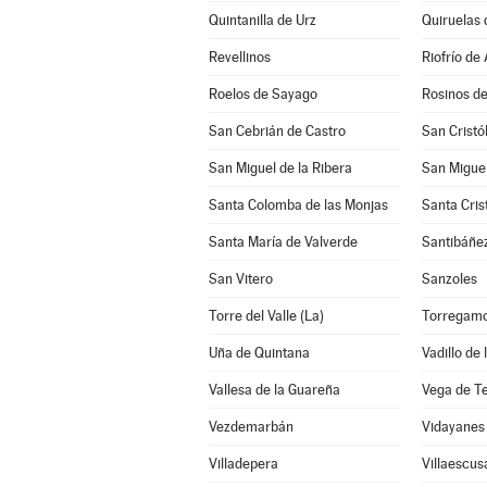
Quintanilla de Urz
Quiruelas 
Revellinos
Riofrío de 
Roelos de Sayago
Rosinos de
San Cebrián de Castro
San Cristó
San Miguel de la Ribera
San Miguel
Santa Colomba de las Monjas
Santa Cris
Santa María de Valverde
Santibáñe
San Vitero
Sanzoles
Torre del Valle (La)
Torregam
Uña de Quintana
Vadillo de
Vallesa de la Guareña
Vega de T
Vezdemarbán
Vidayanes
Villadepera
Villaescus