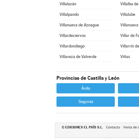
Villalazán
Villalba d
Villalpando
Villalube
Villanueva de Azoague
Villanuev
Villardeciervos
Villar de F
Villardondiego
Villarrín 
Villaveza de Valverde
Viñas
Provincias de Castilla y León
Ávila
Segovia
EDICIONES EL PAÍS S.L.
©
Contacto
Venta de 