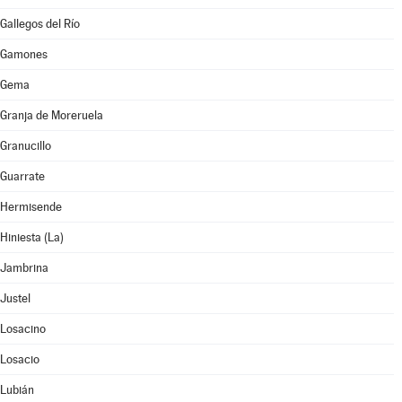
Gallegos del Río
Gamones
Gema
Granja de Moreruela
Granucillo
Guarrate
Hermisende
Hiniesta (La)
Jambrina
Justel
Losacino
Losacio
Lubián