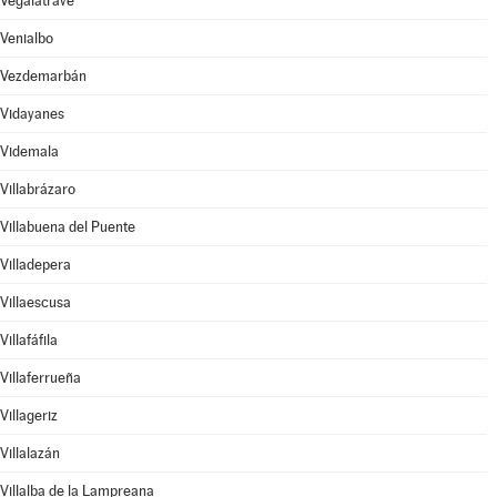
Vegalatrave
Venialbo
Vezdemarbán
Vidayanes
Videmala
Villabrázaro
Villabuena del Puente
Villadepera
Villaescusa
Villafáfila
Villaferrueña
Villageriz
Villalazán
Villalba de la Lampreana