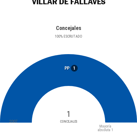
VILLAR DE FALLAVES
Concejales
100
%
ESCRUTADO
1
PP
1
2007
CONCEJALES
Mayoría
absoluta
1