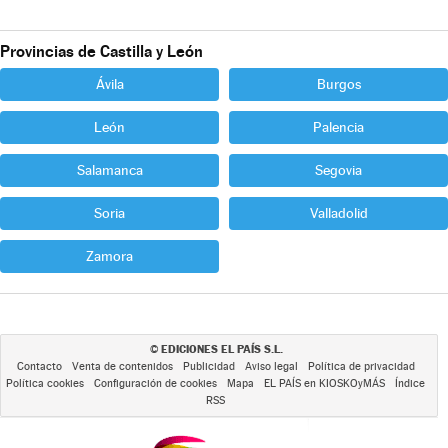
Provincias de Castilla y León
Ávila
Burgos
León
Palencia
Salamanca
Segovia
Soria
Valladolid
Zamora
EDICIONES EL PAÍS S.L.
©
Contacto
Venta de contenidos
Publicidad
Aviso legal
Política de privacidad
Política cookies
Configuración de cookies
Mapa
EL PAÍS en KIOSKOyMÁS
Índice
RSS