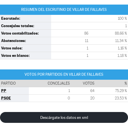
RESUMEN DEL ESCRUTINIO DE VILLAR DE FALLAVES
Escrutado:
100 %
Concejales totales:
1
Votos contabilizados:
86
88,66 %
Abstenciones:
11
11,34 %
Votos nulos:
1
1,16 %
Votos en blanco:
1
1,18 %
VOTOS POR PARTIDOS EN VILLAR DE FALLAVES
PARTIDO
CONCEJALES
VOTOS
%
PP
1
64
75,29 %
PSOE
0
20
23,53 %
Descárgate los datos en xml