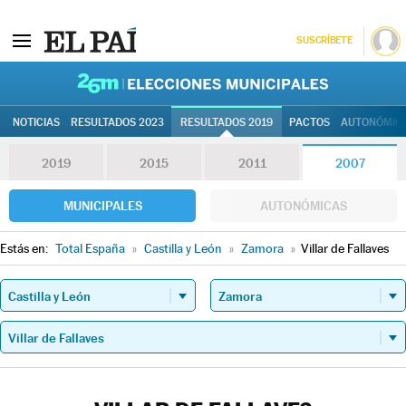
SUSCRÍBETE
26M | Elec
NOTICIAS
RESULTADOS 2023
RESULTADOS 2019
PACTOS
AUTONÓMIC
2019
2015
2011
2007
MUNICIPALES
AUTONÓMICAS
Estás en:
Total España
»
Castilla y León
»
Zamora
»
Villar de Fallaves