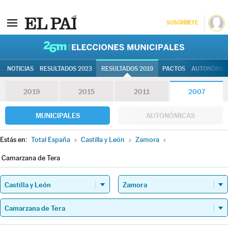
SUSCRÍBETE
26M | Elec
NOTICIAS
RESULTADOS 2023
RESULTADOS 2019
PACTOS
AUTONÓMIC
2019
2015
2011
2007
MUNICIPALES
AUTONÓMICAS
Estás en:
Total España
»
Castilla y León
»
Zamora
»
Camarzana de Tera