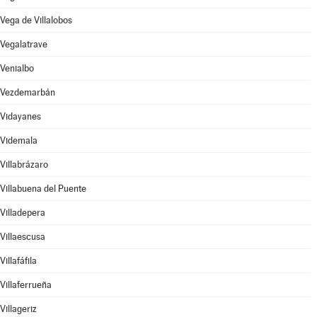
Vega de Villalobos
Vegalatrave
Venialbo
Vezdemarbán
Vidayanes
Videmala
Villabrázaro
Villabuena del Puente
Villadepera
Villaescusa
Villafáfila
Villaferrueña
Villageriz