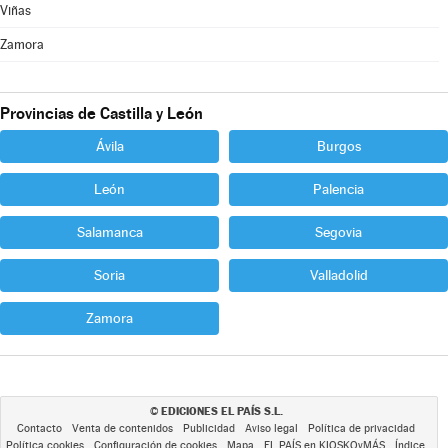
Viñas
Zamora
Provincias de Castilla y León
Ávila
Burgos
León
Palencia
Salamanca
Segovia
Soria
Valladolid
Zamora
EDICIONES EL PAÍS S.L.
©
Contacto
Venta de contenidos
Publicidad
Aviso legal
Política de privacidad
Política cookies
Configuración de cookies
Mapa
EL PAÍS en KIOSKOyMÁS
Índice