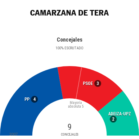
CAMARZANA DE TERA
Concejales
100
%
ESCRUTADO
3
PSOE
4
PP
Mayoría
absoluta
5
ADEIZA-UPZ
2
9
2007
CONCEJALES