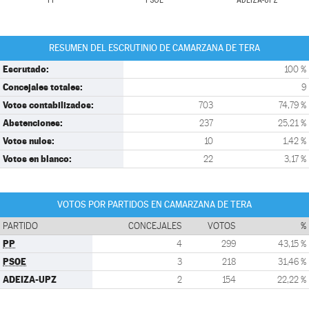
PP
PSOE
ADEIZA-UPZ
RESUMEN DEL ESCRUTINIO DE CAMARZANA DE TERA
Escrutado:
100 %
Concejales totales:
9
Votos contabilizados:
703
74,79 %
Abstenciones:
237
25,21 %
Votos nulos:
10
1,42 %
Votos en blanco:
22
3,17 %
VOTOS POR PARTIDOS EN CAMARZANA DE TERA
PARTIDO
CONCEJALES
VOTOS
%
PP
4
299
43,15 %
PSOE
3
218
31,46 %
ADEIZA-UPZ
2
154
22,22 %