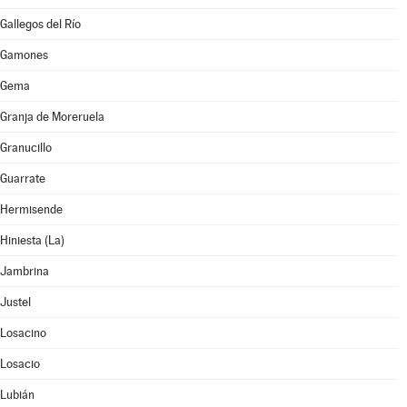
Gallegos del Río
Gamones
Gema
Granja de Moreruela
Granucillo
Guarrate
Hermisende
Hiniesta (La)
Jambrina
Justel
Losacino
Losacio
Lubián