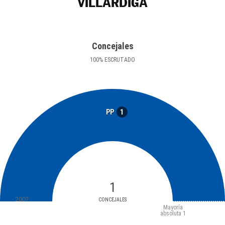
VILLÁRDIGA
Concejales
100
%
ESCRUTADO
1
PP
1
2007
CONCEJALES
Mayoría
absoluta
1