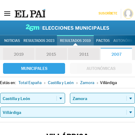
SUSCRÍBETE
26M | Elec
NOTICIAS
RESULTADOS 2023
RESULTADOS 2019
PACTOS
AUTONÓMIC
2019
2015
2011
2007
MUNICIPALES
AUTONÓMICAS
Estás en:
Total España
»
Castilla y León
»
Zamora
»
Villárdiga