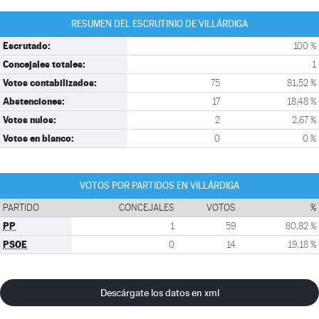
RESUMEN DEL ESCRUTINIO DE VILLÁRDIGA
Escrutado:
100 %
Concejales totales:
1
Votos contabilizados:
75
81,52 %
Abstenciones:
17
18,48 %
Votos nulos:
2
2,67 %
Votos en blanco:
0
0 %
VOTOS POR PARTIDOS EN VILLÁRDIGA
PARTIDO
CONCEJALES
VOTOS
%
PP
1
59
80,82 %
PSOE
0
14
19,18 %
Descárgate los datos en xml