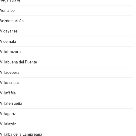
Vegalatrave
Venialbo
Vezdemarbán
Vidayanes
Videmala
Villabrázaro
Villabuena del Puente
Villadepera
Villaescusa
Villafáfila
Villaferrueña
Villageriz
Villalazán
Villalba de la Lampreana