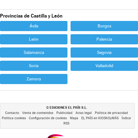
Provincias de Castilla y León
Ávila
Burgos
León
Palencia
Salamanca
Segovia
Soria
Valladolid
Zamora
EDICIONES EL PAÍS S.L.
©
Contacto
Venta de contenidos
Publicidad
Aviso legal
Política de privacidad
Política cookies
Configuración de cookies
Mapa
EL PAÍS en KIOSKOyMÁS
Índice
RSS