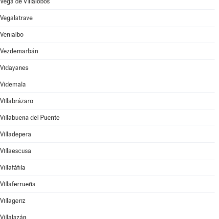
Vega de Villalobos
Vegalatrave
Venialbo
Vezdemarbán
Vidayanes
Videmala
Villabrázaro
Villabuena del Puente
Villadepera
Villaescusa
Villafáfila
Villaferrueña
Villageriz
Villalazán