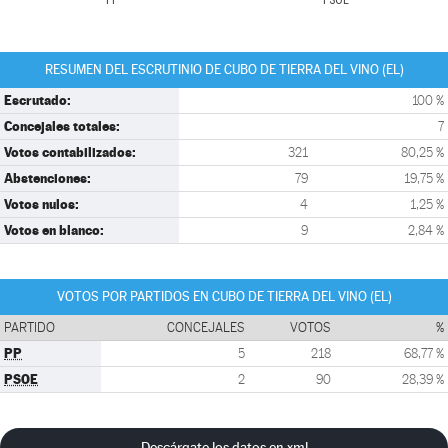
PP
PSOE
RESUMEN DEL ESCRUTINIO DE CUBO DE TIERRA DEL VINO (EL)
Escrutado:
100 %
Concejales totales:
7
Votos contabilizados:
321
80,25 %
Abstenciones:
79
19,75 %
Votos nulos:
4
1,25 %
Votos en blanco:
9
2,84 %
VOTOS POR PARTIDOS EN CUBO DE TIERRA DEL VINO (EL)
PARTIDO
CONCEJALES
VOTOS
%
PP
5
218
68,77 %
PSOE
2
90
28,39 %
Descárgate los datos en xml