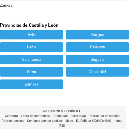
Zamora
Provincias de Castilla y León
Ávila
Burgos
León
Palencia
Salamanca
Segovia
Soria
Valladolid
Zamora
EDICIONES EL PAÍS S.L.
©
Contacto
Venta de contenidos
Publicidad
Aviso legal
Política de privacidad
Política cookies
Configuración de cookies
Mapa
EL PAÍS en KIOSKOyMÁS
Índice
RSS