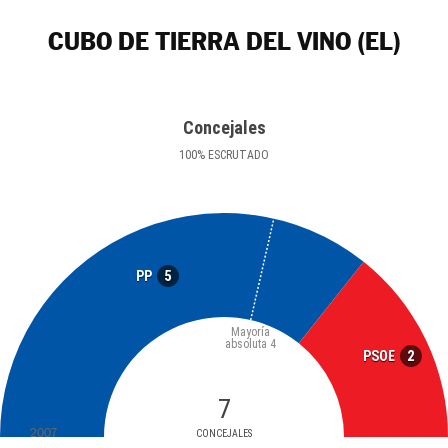
CUBO DE TIERRA DEL VINO (EL)
Concejales
100
%
ESCRUTADO
5
PP
Mayoría
absoluta
4
2
PSOE
7
2007
CONCEJALES