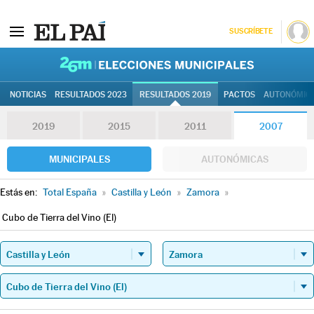
SUSCRÍBETE
26M | Elec
NOTICIAS
RESULTADOS 2023
RESULTADOS 2019
PACTOS
AUTONÓMIC
2019
2015
2011
2007
MUNICIPALES
AUTONÓMICAS
Estás en:
Total España
»
Castilla y León
»
Zamora
»
Cubo de Tierra del Vino (El)