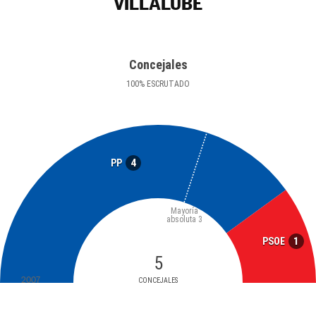
VILLALUBE
Concejales
100
%
ESCRUTADO
4
PP
Mayoría
absoluta
3
1
PSOE
5
2007
CONCEJALES