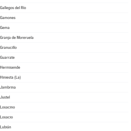
Gallegos del Río
Gamones
Gema
Granja de Moreruela
Granucillo
Guarrate
Hermisende
Hiniesta (La)
Jambrina
Justel
Losacino
Losacio
Lubián