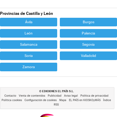
Provincias de Castilla y León
Ávila
Burgos
León
Palencia
Salamanca
Segovia
Soria
Valladolid
Zamora
EDICIONES EL PAÍS S.L.
©
Contacto
Venta de contenidos
Publicidad
Aviso legal
Política de privacidad
Política cookies
Configuración de cookies
Mapa
EL PAÍS en KIOSKOyMÁS
Índice
RSS