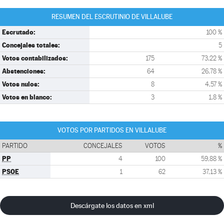
RESUMEN DEL ESCRUTINIO DE VILLALUBE
Escrutado:
100 %
Concejales totales:
5
Votos contabilizados:
175
73,22 %
Abstenciones:
64
26,78 %
Votos nulos:
8
4,57 %
Votos en blanco:
3
1,8 %
VOTOS POR PARTIDOS EN VILLALUBE
PARTIDO
CONCEJALES
VOTOS
%
PP
4
100
59,88 %
PSOE
1
62
37,13 %
Descárgate los datos en xml