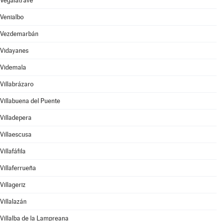
Vegalatrave
Venialbo
Vezdemarbán
Vidayanes
Videmala
Villabrázaro
Villabuena del Puente
Villadepera
Villaescusa
Villafáfila
Villaferrueña
Villageriz
Villalazán
Villalba de la Lampreana