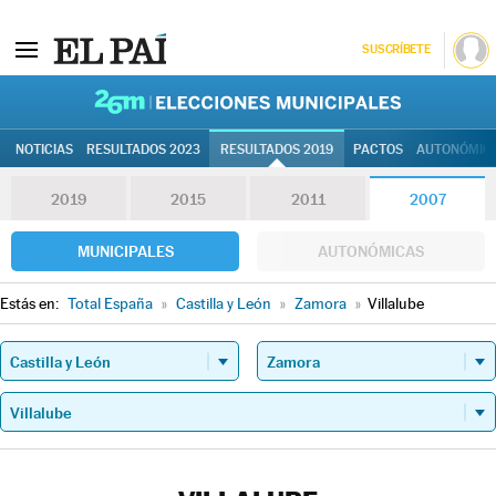
SUSCRÍBETE
26M | Elec
NOTICIAS
RESULTADOS 2023
RESULTADOS 2019
PACTOS
AUTONÓMIC
2019
2015
2011
2007
MUNICIPALES
AUTONÓMICAS
Estás en:
Total España
»
Castilla y León
»
Zamora
»
Villalube