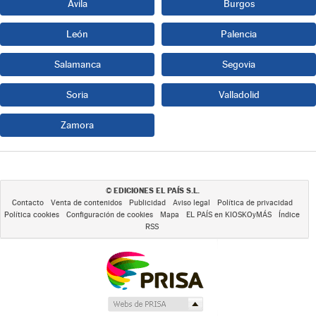
Ávila
Burgos
León
Palencia
Salamanca
Segovia
Soria
Valladolid
Zamora
EDICIONES EL PAÍS S.L.
©
Contacto
Venta de contenidos
Publicidad
Aviso legal
Política de privacidad
Política cookies
Configuración de cookies
Mapa
EL PAÍS en KIOSKOyMÁS
Índice
RSS