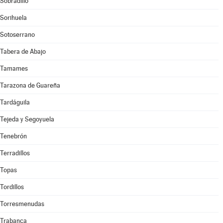
Sobradillo
Sorihuela
Sotoserrano
Tabera de Abajo
Tamames
Tarazona de Guareña
Tardáguila
Tejeda y Segoyuela
Tenebrón
Terradillos
Topas
Tordillos
Torresmenudas
Trabanca