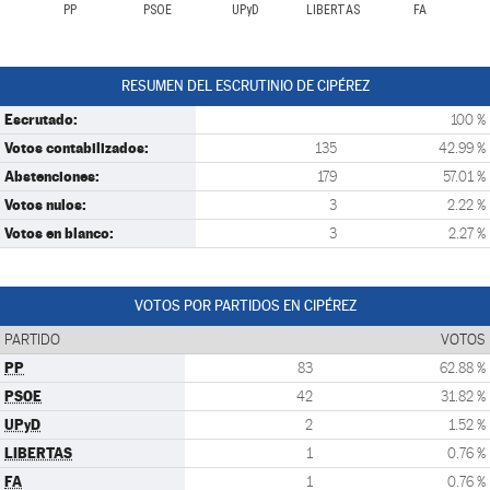
PP
PSOE
UPyD
LIBERTAS
FA
RESUMEN DEL ESCRUTINIO DE CIPÉREZ
Escrutado:
100 %
Votos contabilizados:
135
42.99 %
Abstenciones:
179
57.01 %
Votos nulos:
3
2.22 %
Votos en blanco:
3
2.27 %
VOTOS POR PARTIDOS EN CIPÉREZ
PARTIDO
VOTOS
PP
83
62.88 %
PSOE
42
31.82 %
UPyD
2
1.52 %
LIBERTAS
1
0.76 %
FA
1
0.76 %