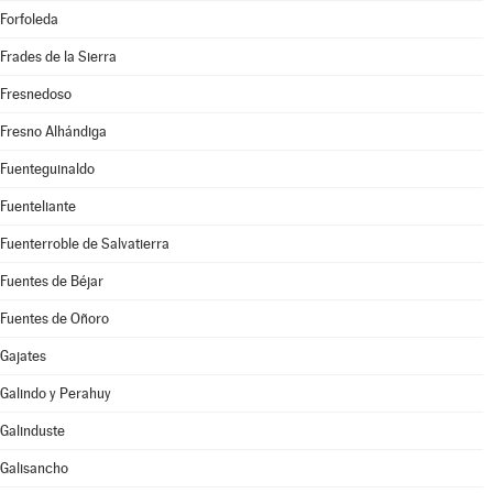
Forfoleda
Frades de la Sierra
Fresnedoso
Fresno Alhándiga
Fuenteguinaldo
Fuenteliante
Fuenterroble de Salvatierra
Fuentes de Béjar
Fuentes de Oñoro
Gajates
Galindo y Perahuy
Galinduste
Galisancho