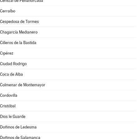
Cerezal de Peñahorcada
Cerralbo
Cespedosa de Tormes
Chagarcía Medianero
Cilleros de la Bastida
Cipérez
Ciudad Rodrigo
Coca de Alba
Colmenar de Montemayor
Cordovilla
Cristóbal
Dios le Guarde
Doñinos de Ledesma
Doñinos de Salamanca