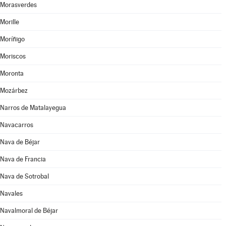
Morasverdes
Morille
Moríñigo
Moriscos
Moronta
Mozárbez
Narros de Matalayegua
Navacarros
Nava de Béjar
Nava de Francia
Nava de Sotrobal
Navales
Navalmoral de Béjar