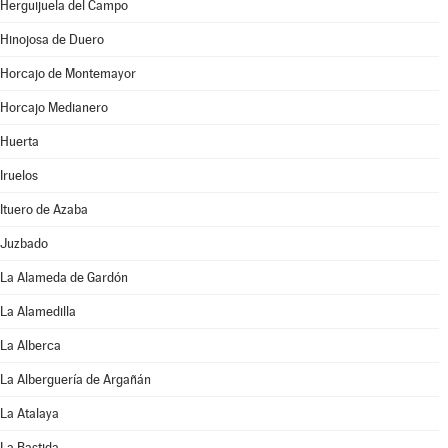
Herguijuela del Campo
Hinojosa de Duero
Horcajo de Montemayor
Horcajo Medianero
Huerta
Iruelos
Ituero de Azaba
Juzbado
La Alameda de Gardón
La Alamedilla
La Alberca
La Alberguería de Argañán
La Atalaya
La Bastida