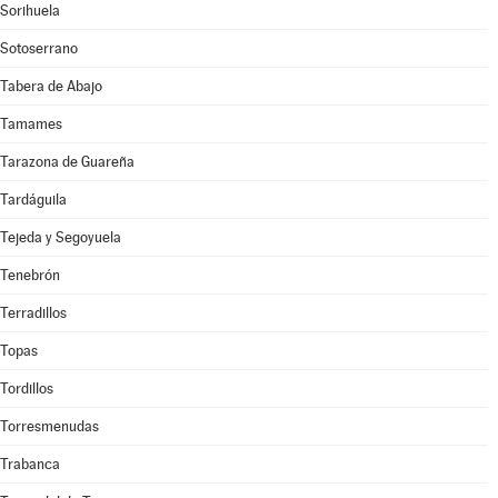
Sorihuela
Sotoserrano
Tabera de Abajo
Tamames
Tarazona de Guareña
Tardáguila
Tejeda y Segoyuela
Tenebrón
Terradillos
Topas
Tordillos
Torresmenudas
Trabanca