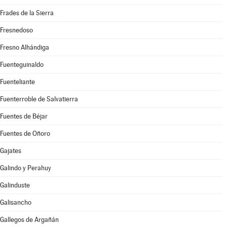
Frades de la Sierra
Fresnedoso
Fresno Alhándiga
Fuenteguinaldo
Fuenteliante
Fuenterroble de Salvatierra
Fuentes de Béjar
Fuentes de Oñoro
Gajates
Galindo y Perahuy
Galinduste
Galisancho
Gallegos de Argañán