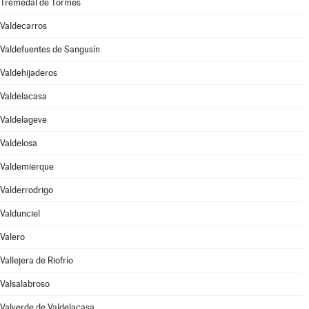
Tremedal de Tormes
Valdecarros
Valdefuentes de Sangusín
Valdehijaderos
Valdelacasa
Valdelageve
Valdelosa
Valdemierque
Valderrodrigo
Valdunciel
Valero
Vallejera de Riofrío
Valsalabroso
Valverde de Valdelacasa