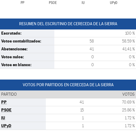
PP
PSOE
IU
UPyD
RESUMEN DEL ESCRUTINIO DE CERECEDA DE LA SIERRA
Escrutado:
100 %
Votos contabilizados:
58
58.59 %
Abstenciones:
41
41.41 %
Votos nulos:
0
0 %
Votos en blanco:
0
0 %
VOTOS POR PARTIDOS EN CERECEDA DE LA SIERRA
PARTIDO
VOTOS
PP
41
70.69 %
PSOE
15
25.86 %
IU
1
1.72 %
UPyD
1
1.72 %