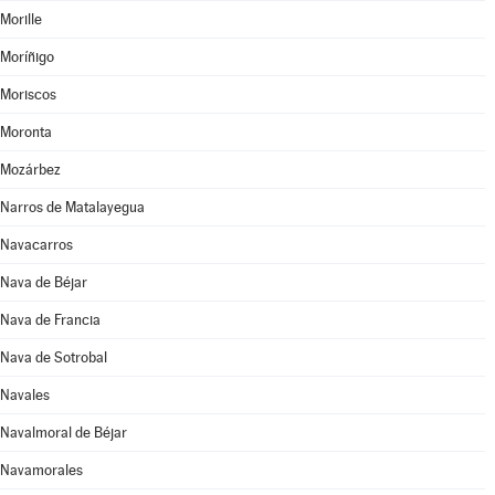
Morille
Moríñigo
Moriscos
Moronta
Mozárbez
Narros de Matalayegua
Navacarros
Nava de Béjar
Nava de Francia
Nava de Sotrobal
Navales
Navalmoral de Béjar
Navamorales