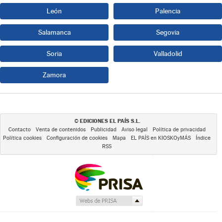
León
Palencia
Salamanca
Segovia
Soria
Valladolid
Zamora
EDICIONES EL PAÍS S.L.
©
Contacto
Venta de contenidos
Publicidad
Aviso legal
Política de privacidad
Política cookies
Configuración de cookies
Mapa
EL PAÍS en KIOSKOyMÁS
Índice
RSS