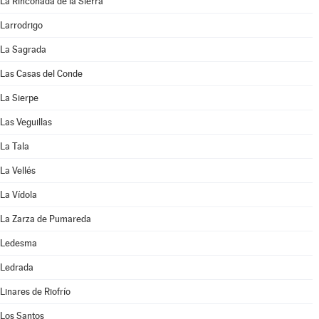
La Rinconada de la Sierra
Larrodrigo
La Sagrada
Las Casas del Conde
La Sierpe
Las Veguillas
La Tala
La Vellés
La Vídola
La Zarza de Pumareda
Ledesma
Ledrada
Linares de Riofrío
Los Santos