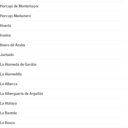
Horcajo de Montemayor
Horcajo Medianero
Huerta
Iruelos
Ituero de Azaba
Juzbado
La Alameda de Gardón
La Alamedilla
La Alberca
La Alberguería de Argañán
La Atalaya
La Bastida
La Bouza