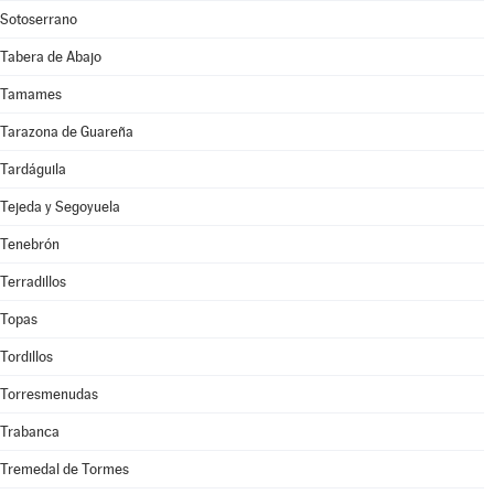
Sotoserrano
Tabera de Abajo
Tamames
Tarazona de Guareña
Tardáguila
Tejeda y Segoyuela
Tenebrón
Terradillos
Topas
Tordillos
Torresmenudas
Trabanca
Tremedal de Tormes