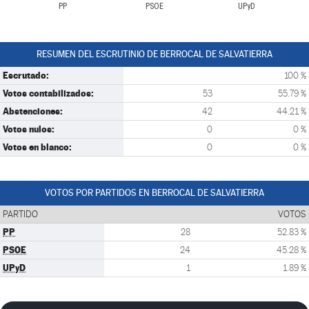
PP
PSOE
UPyD
RESUMEN DEL ESCRUTINIO DE BERROCAL DE SALVATIERRA
Escrutado:
100 %
Votos contabilizados:
53
55.79 %
Abstenciones:
42
44.21 %
Votos nulos:
0
0 %
Votos en blanco:
0
0 %
VOTOS POR PARTIDOS EN BERROCAL DE SALVATIERRA
PARTIDO
VOTOS
PP
28
52.83 %
PSOE
24
45.28 %
UPyD
1
1.89 %