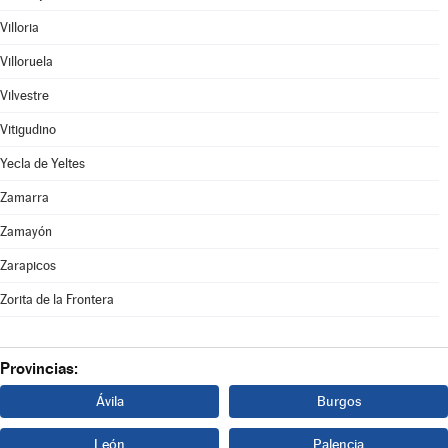
Villoria
Villoruela
Vilvestre
Vitigudino
Yecla de Yeltes
Zamarra
Zamayón
Zarapicos
Zorita de la Frontera
Provincias:
Ávila
Burgos
León
Palencia