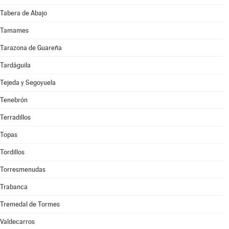
Tabera de Abajo
Tamames
Tarazona de Guareña
Tardáguila
Tejeda y Segoyuela
Tenebrón
Terradillos
Topas
Tordillos
Torresmenudas
Trabanca
Tremedal de Tormes
Valdecarros