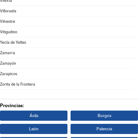
Villoria
Villoruela
Vilvestre
Vitigudino
Yecla de Yeltes
Zamarra
Zamayón
Zarapicos
Zorita de la Frontera
Provincias:
Ávila
Burgos
León
Palencia