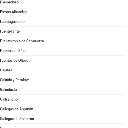
Fresnedoso
Fresno Alhándiga
Fuenteguinaldo
Fuenteliante
Fuenterroble de Salvatierra
Fuentes de Béjar
Fuentes de Oñoro
Gajates
Galindo y Perahuy
Galinduste
Galisancho
Gallegos de Argañán
Gallegos de Solmirón