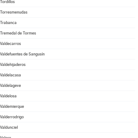
Tordillos
Torresmenudas
Trabanca
Tremedal de Tormes
Valdecarros
Valdefuentes de Sangusín
Valdehijaderos
Valdelacasa
Valdelageve
Valdelosa
Valdemierque
Valderrodrigo
Valdunciel
Valero