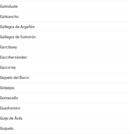
Galinduste
Galisancho
Gallegos de Argañán
Gallegos de Solmirón
Garcibuey
Garcihernández
Garcirrey
Gejuelo del Barro
Golpejas
Gomecello
Guadramiro
Guijo de Ávila
Guijuelo