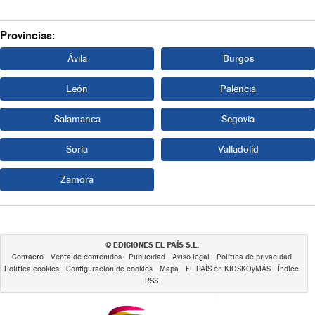
Provincias:
Ávila
Burgos
León
Palencia
Salamanca
Segovia
Soria
Valladolid
Zamora
EDICIONES EL PAÍS S.L.
©
Contacto
Venta de contenidos
Publicidad
Aviso legal
Política de privacidad
Política cookies
Configuración de cookies
Mapa
EL PAÍS en KIOSKOyMÁS
Índice
RSS