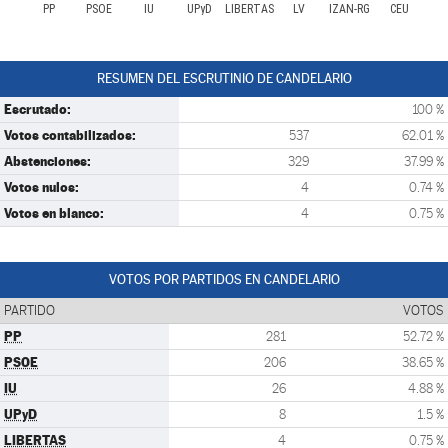
PP
PSOE
IU
UPyD
LIBERTAS
LV
IZAN-RG
CEU
RESUMEN DEL ESCRUTINIO DE CANDELARIO
Escrutado:
100 %
Votos contabilizados:
537
62.01 %
Abstenciones:
329
37.99 %
Votos nulos:
4
0.74 %
Votos en blanco:
4
0.75 %
VOTOS POR PARTIDOS EN CANDELARIO
PARTIDO
VOTOS
PP
281
52.72 %
PSOE
206
38.65 %
IU
26
4.88 %
UPyD
8
1.5 %
LIBERTAS
4
0.75 %