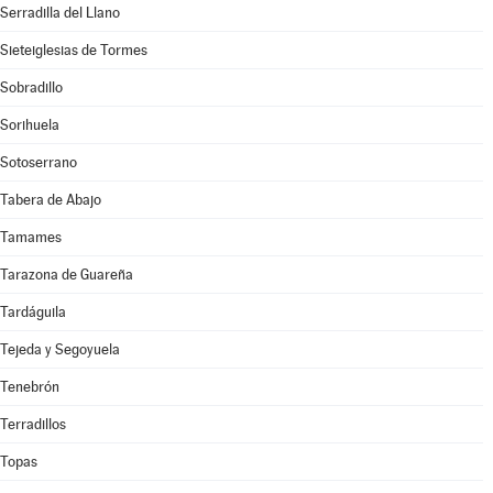
Serradilla del Llano
Sieteiglesias de Tormes
Sobradillo
Sorihuela
Sotoserrano
Tabera de Abajo
Tamames
Tarazona de Guareña
Tardáguila
Tejeda y Segoyuela
Tenebrón
Terradillos
Topas