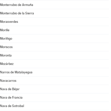
Monterrubio de Armuña
Monterrubio de la Sierra
Morasverdes
Morille
Moríñigo
Moriscos
Moronta
Mozárbez
Narros de Matalayegua
Navacarros
Nava de Béjar
Nava de Francia
Nava de Sotrobal