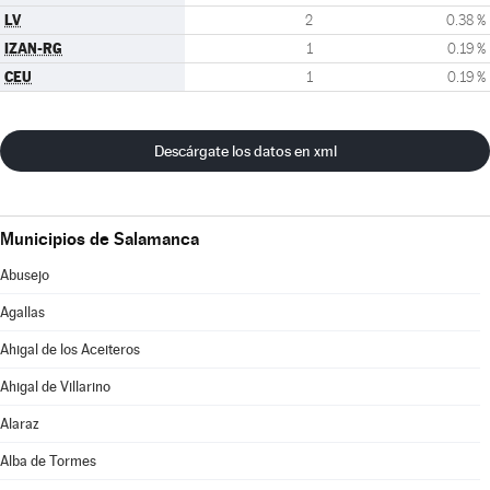
LV
2
0.38 %
IZAN-RG
1
0.19 %
CEU
1
0.19 %
Descárgate los datos en xml
Municipios de Salamanca
Abusejo
Agallas
Ahigal de los Aceiteros
Ahigal de Villarino
Alaraz
Alba de Tormes