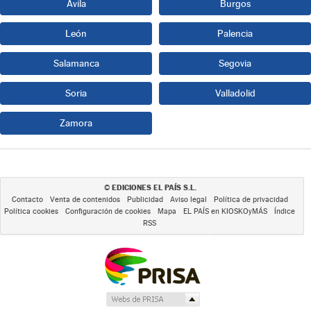
Ávila
Burgos
León
Palencia
Salamanca
Segovia
Soria
Valladolid
Zamora
EDICIONES EL PAÍS S.L.
©
Contacto
Venta de contenidos
Publicidad
Aviso legal
Política de privacidad
Política cookies
Configuración de cookies
Mapa
EL PAÍS en KIOSKOyMÁS
Índice
RSS