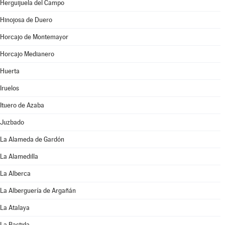
Herguijuela del Campo
Hinojosa de Duero
Horcajo de Montemayor
Horcajo Medianero
Huerta
Iruelos
Ituero de Azaba
Juzbado
La Alameda de Gardón
La Alamedilla
La Alberca
La Alberguería de Argañán
La Atalaya
La Bastida