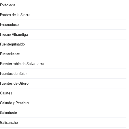
Forfoleda
Frades de la Sierra
Fresnedoso
Fresno Alhándiga
Fuenteguinaldo
Fuenteliante
Fuenterroble de Salvatierra
Fuentes de Béjar
Fuentes de Oñoro
Gajates
Galindo y Perahuy
Galinduste
Galisancho