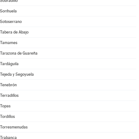
Sobradillo
Sorihuela
Sotoserrano
Tabera de Abajo
Tamames
Tarazona de Guareña
Tardáguila
Tejeda y Segoyuela
Tenebrón
Terradillos
Topas
Tordillos
Torresmenudas
Trabanca