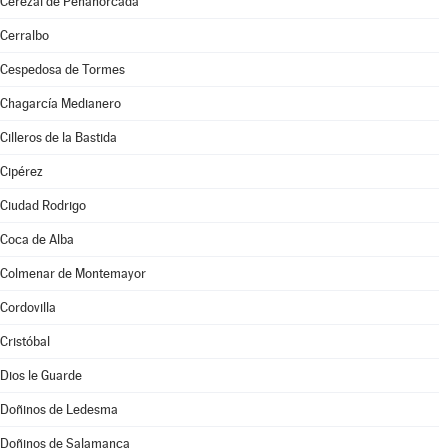
Cerezal de Peñahorcada
Cerralbo
Cespedosa de Tormes
Chagarcía Medianero
Cilleros de la Bastida
Cipérez
Ciudad Rodrigo
Coca de Alba
Colmenar de Montemayor
Cordovilla
Cristóbal
Dios le Guarde
Doñinos de Ledesma
Doñinos de Salamanca