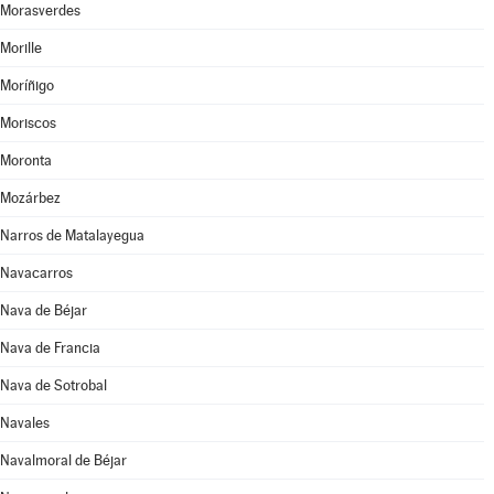
Morasverdes
Morille
Moríñigo
Moriscos
Moronta
Mozárbez
Narros de Matalayegua
Navacarros
Nava de Béjar
Nava de Francia
Nava de Sotrobal
Navales
Navalmoral de Béjar