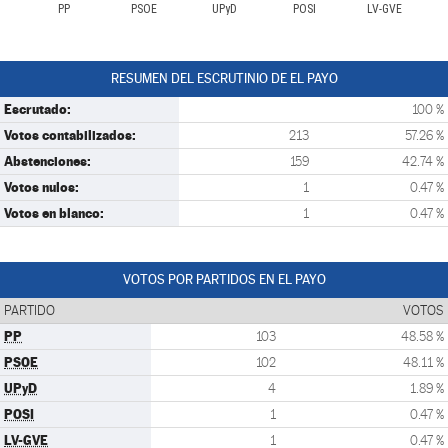
PP
PSOE
UPyD
POSI
LV-GVE
RESUMEN DEL ESCRUTINIO DE EL PAYO
Escrutado:
100 %
Votos contabilizados:
213
57.26 %
Abstenciones:
159
42.74 %
Votos nulos:
1
0.47 %
Votos en blanco:
1
0.47 %
VOTOS POR PARTIDOS EN EL PAYO
PARTIDO
VOTOS
PP
103
48.58 %
PSOE
102
48.11 %
UPyD
4
1.89 %
POSI
1
0.47 %
LV-GVE
1
0.47 %