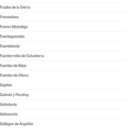
Frades de la Sierra
Fresnedoso
Fresno Alhándiga
Fuenteguinaldo
Fuenteliante
Fuenterroble de Salvatierra
Fuentes de Béjar
Fuentes de Oñoro
Gajates
Galindo y Perahuy
Galinduste
Galisancho
Gallegos de Argañán