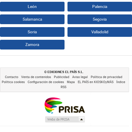
León
Palencia
Salamanca
Segovia
Soria
Valladolid
Zamora
EDICIONES EL PAÍS S.L.
©
Contacto
Venta de contenidos
Publicidad
Aviso legal
Política de privacidad
Política cookies
Configuración de cookies
Mapa
EL PAÍS en KIOSKOyMÁS
Índice
RSS