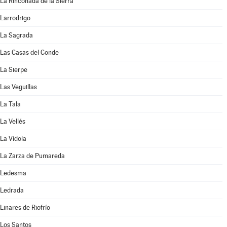
La Rinconada de la Sierra
Larrodrigo
La Sagrada
Las Casas del Conde
La Sierpe
Las Veguillas
La Tala
La Vellés
La Vídola
La Zarza de Pumareda
Ledesma
Ledrada
Linares de Riofrío
Los Santos