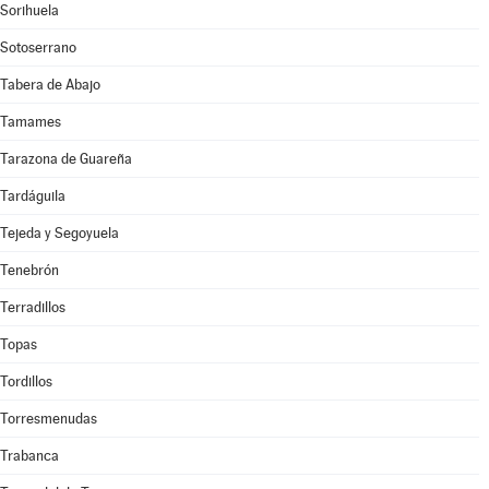
Sorihuela
Sotoserrano
Tabera de Abajo
Tamames
Tarazona de Guareña
Tardáguila
Tejeda y Segoyuela
Tenebrón
Terradillos
Topas
Tordillos
Torresmenudas
Trabanca