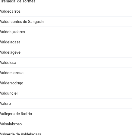
Tremedal de Tormes
Valdecarros
Valdefuentes de Sangusín
Valdehijaderos
Valdelacasa
Valdelageve
Valdelosa
Valdemierque
Valderrodrigo
Valdunciel
Valero
Vallejera de Riofrío
Valsalabroso
Valverde de Valdelacasa