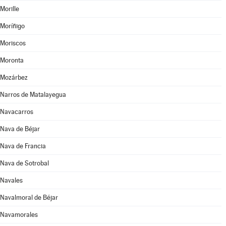
Morille
Moríñigo
Moriscos
Moronta
Mozárbez
Narros de Matalayegua
Navacarros
Nava de Béjar
Nava de Francia
Nava de Sotrobal
Navales
Navalmoral de Béjar
Navamorales