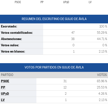
PSOE
PP
UPyD
LV
RESUMEN DEL ESCRUTINIO DE GUIJO DE ÁVILA
Escrutado:
100 %
Votos contabilizados:
47
55.29 %
Abstenciones:
38
44.71 %
Votos nulos:
0
0 %
Votos en blanco:
1
2.13 %
VOTOS POR PARTIDOS EN GUIJO DE ÁVILA
PARTIDO
VOTOS
PSOE
31
65.96 %
PP
12
25.53 %
UPyD
2
4.26 %
LV
1
2.13 %