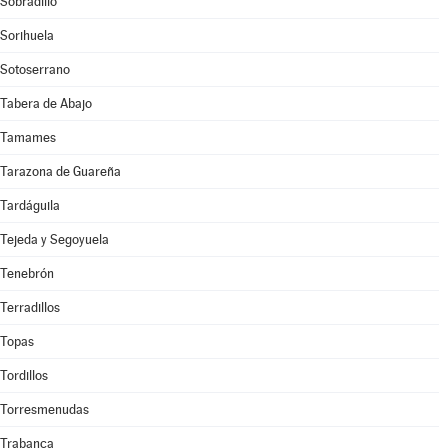
Sobradillo
Sorihuela
Sotoserrano
Tabera de Abajo
Tamames
Tarazona de Guareña
Tardáguila
Tejeda y Segoyuela
Tenebrón
Terradillos
Topas
Tordillos
Torresmenudas
Trabanca