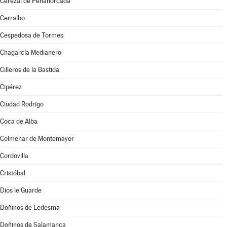
Cerezal de Peñahorcada
Cerralbo
Cespedosa de Tormes
Chagarcía Medianero
Cilleros de la Bastida
Cipérez
Ciudad Rodrigo
Coca de Alba
Colmenar de Montemayor
Cordovilla
Cristóbal
Dios le Guarde
Doñinos de Ledesma
Doñinos de Salamanca