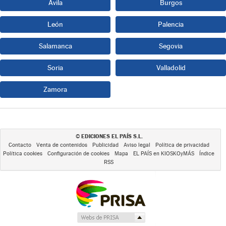
Ávila
Burgos
León
Palencia
Salamanca
Segovia
Soria
Valladolid
Zamora
EDICIONES EL PAÍS S.L.
©
Contacto
Venta de contenidos
Publicidad
Aviso legal
Política de privacidad
Política cookies
Configuración de cookies
Mapa
EL PAÍS en KIOSKOyMÁS
Índice
RSS