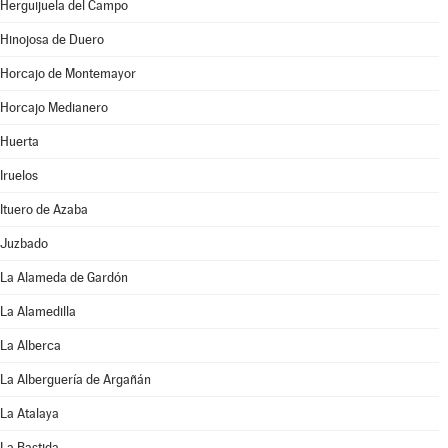
Herguijuela del Campo
Hinojosa de Duero
Horcajo de Montemayor
Horcajo Medianero
Huerta
Iruelos
Ituero de Azaba
Juzbado
La Alameda de Gardón
La Alamedilla
La Alberca
La Alberguería de Argañán
La Atalaya
La Bastida