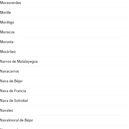
Morasverdes
Morille
Moríñigo
Moriscos
Moronta
Mozárbez
Narros de Matalayegua
Navacarros
Nava de Béjar
Nava de Francia
Nava de Sotrobal
Navales
Navalmoral de Béjar