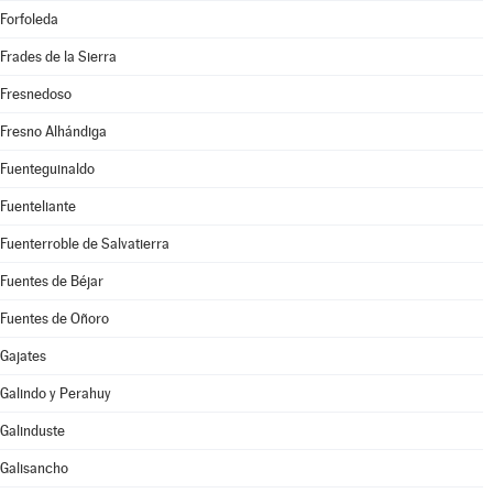
Forfoleda
Frades de la Sierra
Fresnedoso
Fresno Alhándiga
Fuenteguinaldo
Fuenteliante
Fuenterroble de Salvatierra
Fuentes de Béjar
Fuentes de Oñoro
Gajates
Galindo y Perahuy
Galinduste
Galisancho