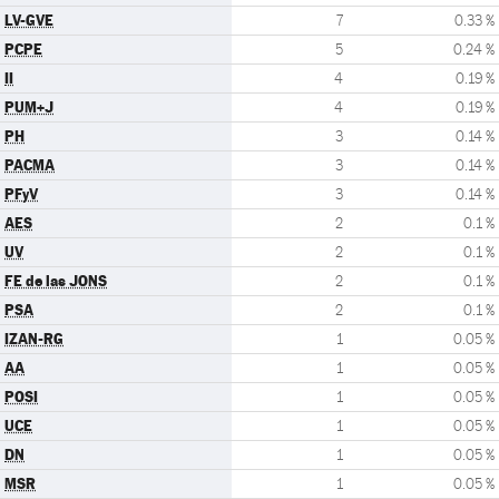
LV-GVE
7
0.33 %
PCPE
5
0.24 %
II
4
0.19 %
PUM+J
4
0.19 %
PH
3
0.14 %
PACMA
3
0.14 %
PFyV
3
0.14 %
AES
2
0.1 %
UV
2
0.1 %
FE de las JONS
2
0.1 %
PSA
2
0.1 %
IZAN-RG
1
0.05 %
AA
1
0.05 %
POSI
1
0.05 %
UCE
1
0.05 %
DN
1
0.05 %
MSR
1
0.05 %