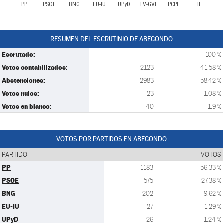
PP
PSOE
BNG
EU-IU
UPyD
LV-GVE
PCPE
II
RESUMEN DEL ESCRUTINIO DE ABEGONDO
Escrutado:
100 %
Votos contabilizados:
2123
41.58 %
Abstenciones:
2983
58.42 %
Votos nulos:
23
1.08 %
Votos en blanco:
40
1.9 %
VOTOS POR PARTIDOS EN ABEGONDO
PARTIDO
VOTOS
PP
1183
56.33 %
PSOE
575
27.38 %
BNG
202
9.62 %
EU-IU
27
1.29 %
UPyD
26
1.24 %