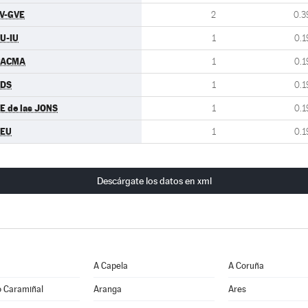
V-GVE
2
0.3
U-IU
1
0.1
PACMA
1
0.1
CDS
1
0.1
E de las JONS
1
0.1
CEU
1
0.1
Descárgate los datos en xml
A Capela
A Coruña
o Caramiñal
Aranga
Ares