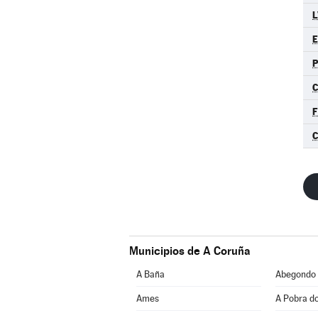
L
E
F
Municipios de A Coruña
A Baña
Abegondo
Ames
A Pobra d