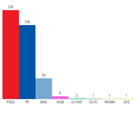
238
198
56
8
2
1
1
1
PSOE
PP
BNG
UPyD
LV-GVE
EU-IU
PACMA
CDS