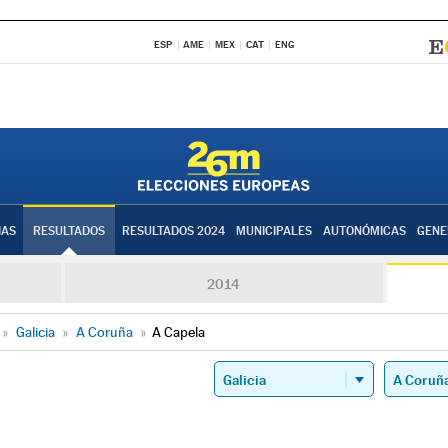
ESP
AME
MEX
CAT
ENG
IAS
RESULTADOS
RESULTADOS 2024
MUNICIPALES
AUTONÓMICAS
GENE
2014
»
Galicia
»
A Coruña
»
A Capela