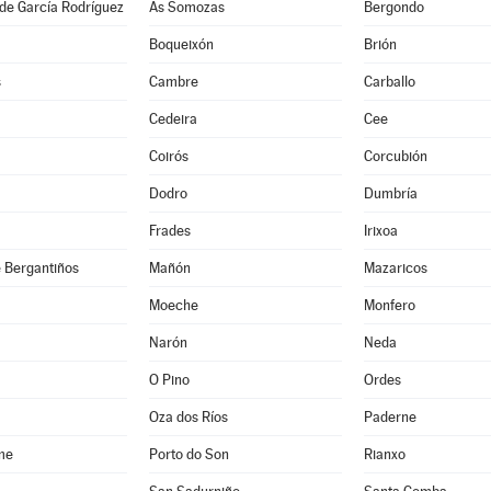
de García Rodríguez
As Somozas
Bergondo
Boqueixón
Brión
s
Cambre
Carballo
Cedeira
Cee
Coirós
Corcubión
Dodro
Dumbría
Frades
Irixoa
 Bergantiños
Mañón
Mazaricos
Moeche
Monfero
Narón
Neda
O Pino
Ordes
Oza dos Ríos
Paderne
me
Porto do Son
Rianxo