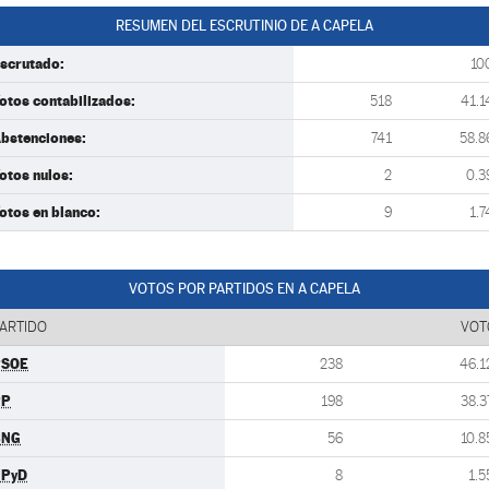
RESUMEN DEL ESCRUTINIO DE A CAPELA
scrutado:
10
otos contabilizados:
518
41.1
bstenciones:
741
58.8
otos nulos:
2
0.3
otos en blanco:
9
1.7
VOTOS POR PARTIDOS EN A CAPELA
ARTIDO
VOT
PSOE
238
46.1
PP
198
38.3
BNG
56
10.8
UPyD
8
1.5