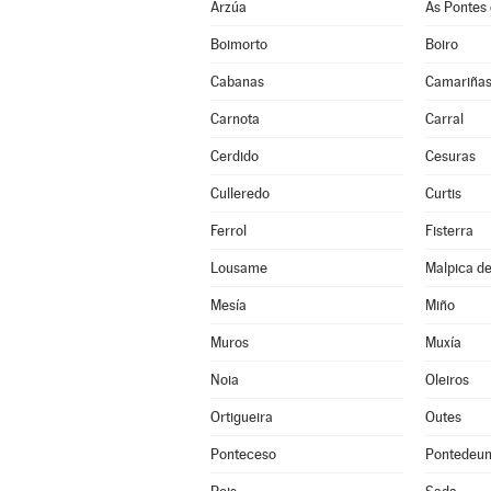
Arzúa
As Pontes 
Boimorto
Boiro
Cabanas
Camariña
Carnota
Carral
Cerdido
Cesuras
Culleredo
Curtis
Ferrol
Fisterra
Lousame
Malpica de
Mesía
Miño
Muros
Muxía
Noia
Oleiros
Ortigueira
Outes
Ponteceso
Pontedeu