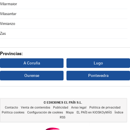
Vilarmaior
Vilasantar
Vimianzo
Zas
Provincias:
A Coruña
Lugo
Ourense
Pontevedra
EDICIONES EL PAÍS S.L.
©
Contacto
Venta de contenidos
Publicidad
Aviso legal
Política de privacidad
Política cookies
Configuración de cookies
Mapa
EL PAÍS en KIOSKOyMÁS
Índice
RSS