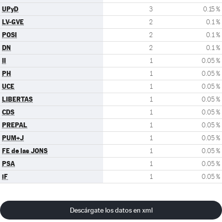
UPyD
3
0.15 %
LV-GVE
2
0.1 %
POSI
2
0.1 %
DN
2
0.1 %
II
1
0.05 %
PH
1
0.05 %
UCE
1
0.05 %
LIBERTAS
1
0.05 %
CDS
1
0.05 %
PREPAL
1
0.05 %
PUM+J
1
0.05 %
FE de las JONS
1
0.05 %
PSA
1
0.05 %
iF
1
0.05 %
Descárgate los datos en xml