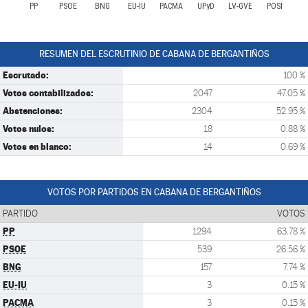
PP
PSOE
BNG
EU-IU
PACMA
UPyD
LV-GVE
POSI
RESUMEN DEL ESCRUTINIO DE CABANA DE BERGANTIÑOS
Escrutado:
100 %
Votos contabilizados:
2047
47.05 %
Abstenciones:
2304
52.95 %
Votos nulos:
18
0.88 %
Votos en blanco:
14
0.69 %
VOTOS POR PARTIDOS EN CABANA DE BERGANTIÑOS
PARTIDO
VOTOS
PP
1294
63.78 %
PSOE
539
26.56 %
BNG
157
7.74 %
EU-IU
3
0.15 %
PACMA
3
0.15 %