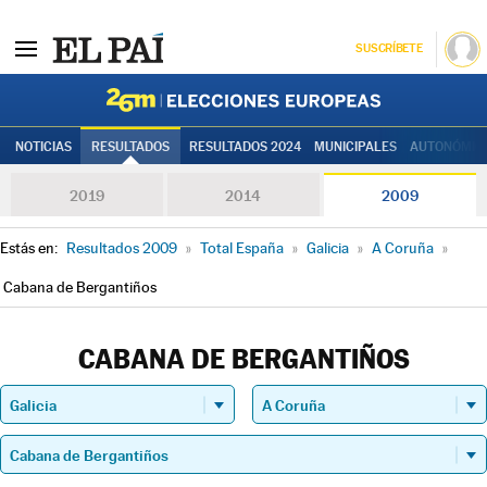
SUSCRÍBETE
Elecciones
NOTICIAS
RESULTADOS
RESULTADOS 2024
MUNICIPALES
AUTONÓMIC
2019
2014
2009
Estás en:
Resultados 2009
»
Total España
»
Galicia
»
A Coruña
»
Cabana de Bergantiños
CABANA DE BERGANTIÑOS