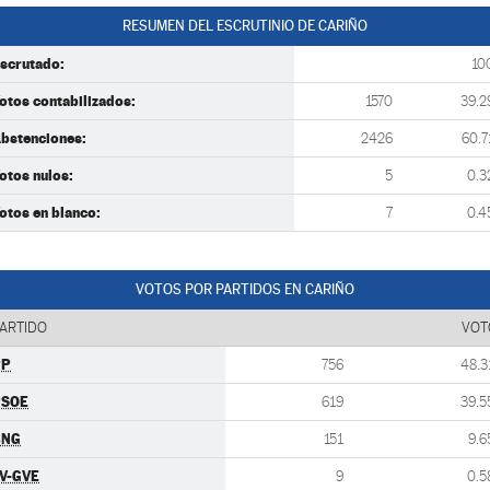
RESUMEN DEL ESCRUTINIO DE CARIÑO
scrutado:
10
otos contabilizados:
1570
39.2
bstenciones:
2426
60.7
otos nulos:
5
0.3
otos en blanco:
7
0.4
VOTOS POR PARTIDOS EN CARIÑO
ARTIDO
VOT
PP
756
48.3
PSOE
619
39.5
BNG
151
9.6
V-GVE
9
0.5