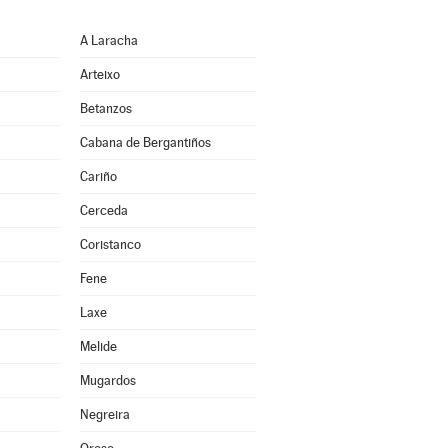
A Laracha
Arteixo
Betanzos
Cabana de Bergantiños
Cariño
Cerceda
Coristanco
Fene
Laxe
Melide
Mugardos
Negreira