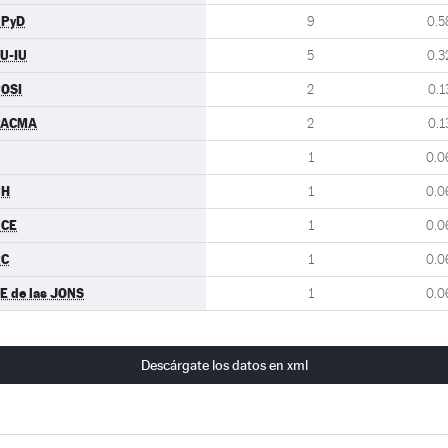
UPyD
9
0.5
U-IU
5
0.3
OSI
2
0.1
PACMA
2
0.1
1
0.0
PH
1
0.0
UCE
1
0.0
RC
1
0.0
E de las JONS
1
0.0
Descárgate los datos en xml