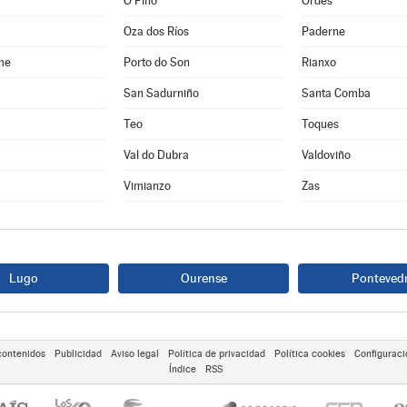
O Pino
Ordes
Oza dos Ríos
Paderne
me
Porto do Son
Rianxo
San Sadurniño
Santa Comba
Teo
Toques
Val do Dubra
Valdoviño
Vimianzo
Zas
Lugo
Ourense
Ponteved
contenidos
Publicidad
Aviso legal
Política de privacidad
Política cookies
Configuraci
Índice
RSS