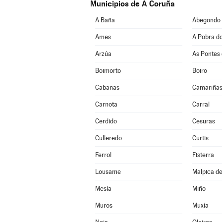
Municipios de A Coruña
A Baña
Abegondo
Ames
A Pobra d
Arzúa
As Pontes 
Boimorto
Boiro
Cabanas
Camariña
Carnota
Carral
Cerdido
Cesuras
Culleredo
Curtis
Ferrol
Fisterra
Lousame
Malpica de
Mesía
Miño
Muros
Muxía