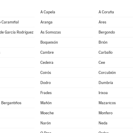
A Capela
A Coruña
o Caramiñal
Aranga
Ares
de García Rodríguez
As Somozas
Bergondo
Boqueixón
Brión
s
Cambre
Carballo
Cedeira
Cee
Coirós
Corcubión
Dodro
Dumbría
Frades
Irixoa
 Bergantiños
Mañón
Mazaricos
Moeche
Monfero
Narón
Neda