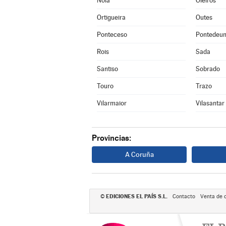
Noia
Oleiros
Ortigueira
Outes
Ponteceso
Pontedeu
Rois
Sada
Santiso
Sobrado
Touro
Trazo
Vilarmaior
Vilasantar
Provincias:
A Coruña
EDICIONES EL PAÍS S.L.
©
Contacto
Venta de 