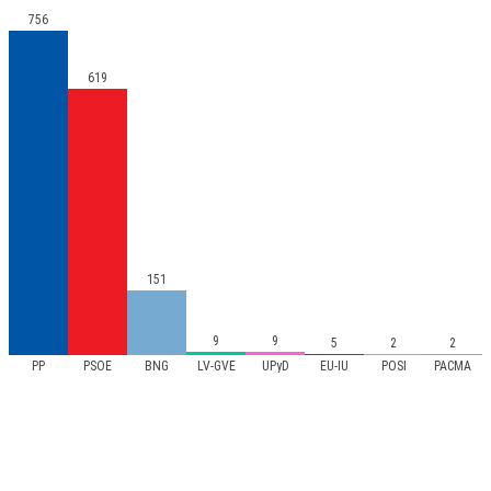
756
619
151
9
9
5
2
2
PP
PSOE
BNG
LV-GVE
UPyD
EU-IU
POSI
PACMA