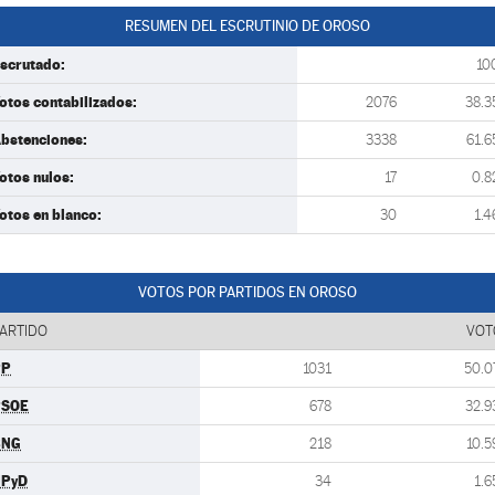
RESUMEN DEL ESCRUTINIO DE OROSO
scrutado:
10
otos contabilizados:
2076
38.3
bstenciones:
3338
61.6
otos nulos:
17
0.8
otos en blanco:
30
1.4
VOTOS POR PARTIDOS EN OROSO
ARTIDO
VOT
PP
1031
50.0
PSOE
678
32.9
BNG
218
10.5
UPyD
34
1.6