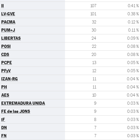
II
107
0.41 %
LV-GVE
101
0.38 %
PACMA
32
0.12 %
PUM+J
30
0.11 %
LIBERTAS
24
0.09 %
POSI
22
0.08 %
CDS
20
0.08 %
PCPE
13
0.05 %
PFyV
12
0.05 %
IZAN-RG
11
0.04 %
PH
11
0.04 %
AES
10
0.04 %
EXTREMADURA UNIDA
9
0.03 %
FE de las JONS
9
0.03 %
iF
8
0.03 %
DN
7
0.03 %
FN
7
0.03 %