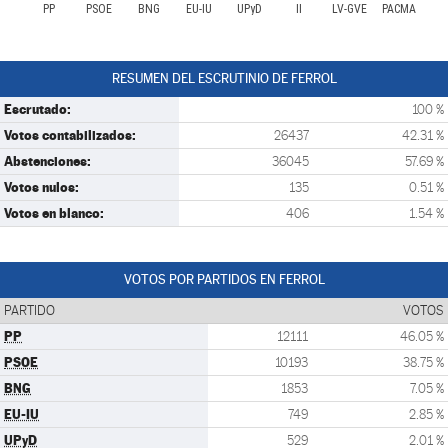
PP
PSOE
BNG
EU-IU
UPyD
II
LV-GVE
PACMA
RESUMEN DEL ESCRUTINIO DE FERROL
Escrutado:
100 %
Votos contabilizados:
26437
42.31 %
Abstenciones:
36045
57.69 %
Votos nulos:
135
0.51 %
Votos en blanco:
406
1.54 %
VOTOS POR PARTIDOS EN FERROL
PARTIDO
VOTOS
PP
12111
46.05 %
PSOE
10193
38.75 %
BNG
1853
7.05 %
EU-IU
749
2.85 %
UPyD
529
2.01 %