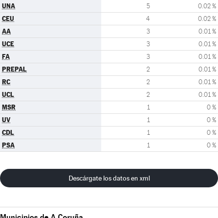
UNA
5
0.02 %
CEU
4
0.02 %
AA
3
0.01 %
UCE
3
0.01 %
FA
3
0.01 %
PREPAL
2
0.01 %
RC
2
0.01 %
UCL
2
0.01 %
MSR
1
0 %
UV
1
0 %
CDL
1
0 %
PSA
1
0 %
Descárgate los datos en xml
Municipios de A Coruña