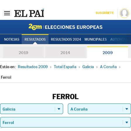
SUSCRÍBETE
Elecciones
NOTICIAS
RESULTADOS
RESULTADOS 2024
MUNICIPALES
AUTONÓMIC
2019
2014
2009
Estás en:
Resultados 2009
»
Total España
»
Galicia
»
A Coruña
»
Ferrol
FERROL