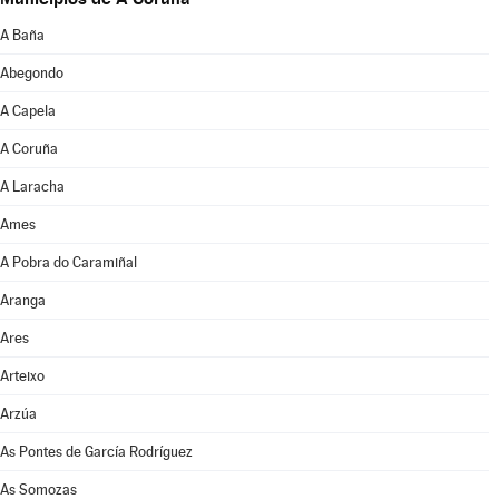
A Baña
Abegondo
A Capela
A Coruña
A Laracha
Ames
A Pobra do Caramiñal
Aranga
Ares
Arteixo
Arzúa
As Pontes de García Rodríguez
As Somozas