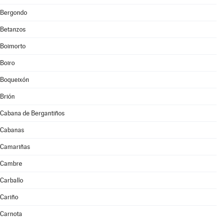
Bergondo
Betanzos
Boimorto
Boiro
Boqueixón
Brión
Cabana de Bergantiños
Cabanas
Camariñas
Cambre
Carballo
Cariño
Carnota