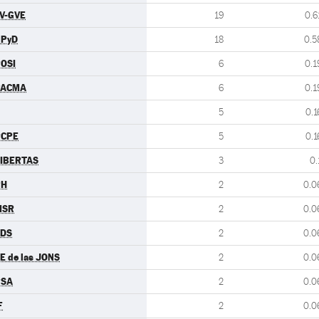
V-GVE
19
0.6
UPyD
18
0.5
OSI
6
0.1
PACMA
6
0.1
5
0.1
PCPE
5
0.1
IBERTAS
3
0.
PH
2
0.0
MSR
2
0.0
CDS
2
0.0
E de las JONS
2
0.0
PSA
2
0.0
F
2
0.0