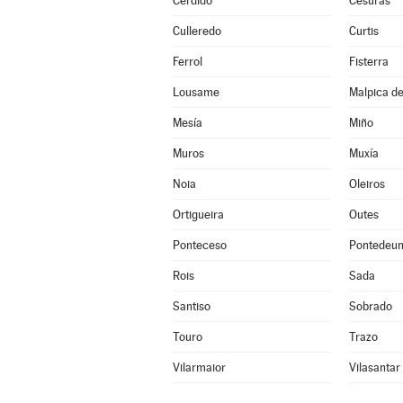
Cerdido
Cesuras
Culleredo
Curtis
Ferrol
Fisterra
Lousame
Malpica de
Mesía
Miño
Muros
Muxía
Noia
Oleiros
Ortigueira
Outes
Ponteceso
Pontedeu
Rois
Sada
Santiso
Sobrado
Touro
Trazo
Vilarmaior
Vilasantar