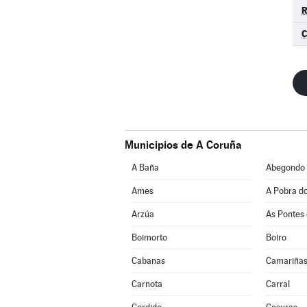
Municipios de A Coruña
A Baña
Abegondo
Ames
A Pobra d
Arzúa
As Pontes 
Boimorto
Boiro
Cabanas
Camariña
Carnota
Carral