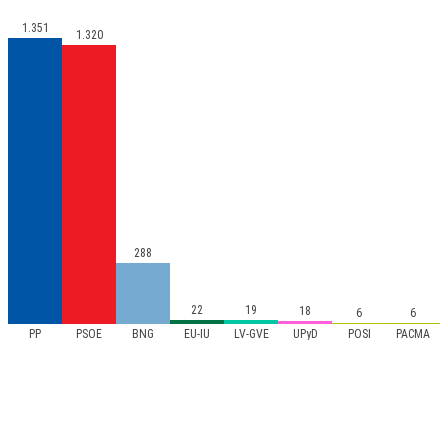
1.351
1.320
288
22
19
18
6
6
PP
PSOE
BNG
EU-IU
LV-GVE
UPyD
POSI
PACMA