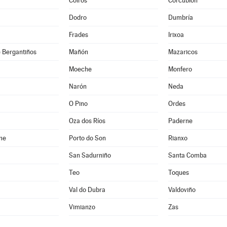
Coirós
Corcubión
Dodro
Dumbría
Frades
Irixoa
 Bergantiños
Mañón
Mazaricos
Moeche
Monfero
Narón
Neda
O Pino
Ordes
Oza dos Ríos
Paderne
me
Porto do Son
Rianxo
San Sadurniño
Santa Comba
Teo
Toques
Val do Dubra
Valdoviño
Vimianzo
Zas