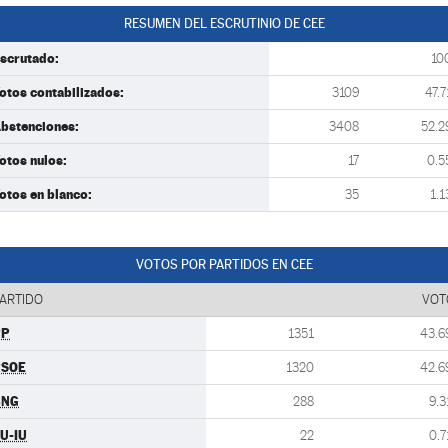
RESUMEN DEL ESCRUTINIO DE CEE
scrutado:
10
otos contabilizados:
3109
47.7
bstenciones:
3408
52.2
otos nulos:
17
0.5
otos en blanco:
35
1.1
VOTOS POR PARTIDOS EN CEE
ARTIDO
VOT
PP
1351
43.6
PSOE
1320
42.6
BNG
288
9.3
U-IU
22
0.7