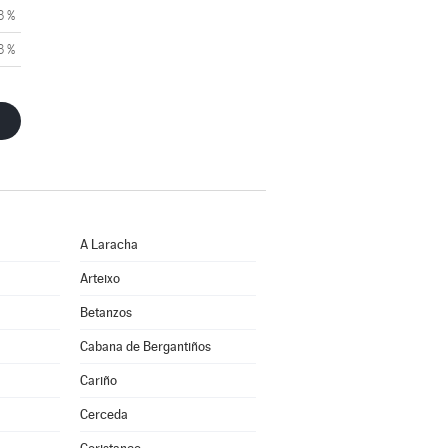
3 %
3 %
A Laracha
Arteixo
Betanzos
Cabana de Bergantiños
Cariño
Cerceda