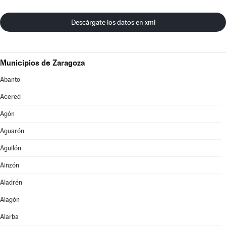
Descárgate los datos en xml
Municipios de Zaragoza
Abanto
Acered
Agón
Aguarón
Aguilón
Ainzón
Aladrén
Alagón
Alarba