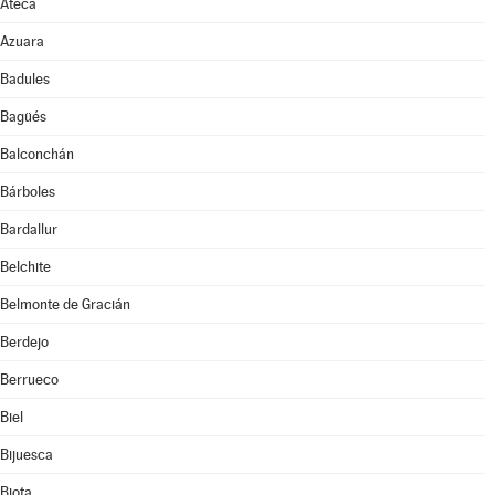
Ateca
Azuara
Badules
Bagüés
Balconchán
Bárboles
Bardallur
Belchite
Belmonte de Gracián
Berdejo
Berrueco
Biel
Bijuesca
Biota