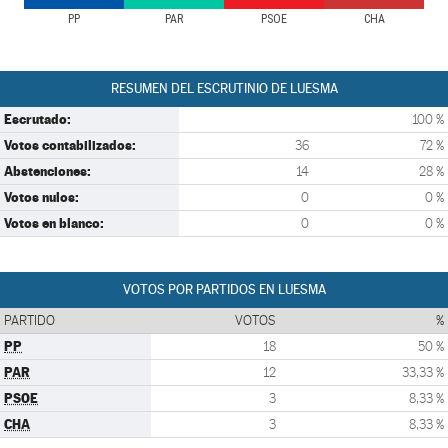
PP
PAR
PSOE
CHA
RESUMEN DEL ESCRUTINIO DE LUESMA
Escrutado:
100 %
Votos contabilizados:
36
72 %
Abstenciones:
14
28 %
Votos nulos:
0
0 %
Votos en blanco:
0
0 %
VOTOS POR PARTIDOS EN LUESMA
PARTIDO
VOTOS
%
PP
18
50 %
PAR
12
33,33 %
PSOE
3
8,33 %
CHA
3
8,33 %