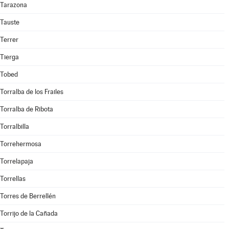
Tarazona
Tauste
Terrer
Tierga
Tobed
Torralba de los Frailes
Torralba de Ribota
Torralbilla
Torrehermosa
Torrelapaja
Torrellas
Torres de Berrellén
Torrijo de la Cañada