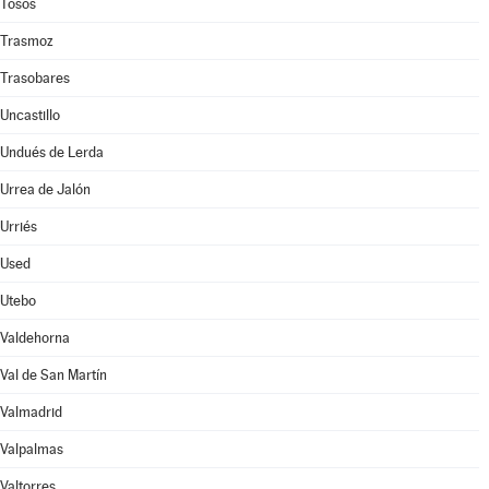
Tosos
Trasmoz
Trasobares
Uncastillo
Undués de Lerda
Urrea de Jalón
Urriés
Used
Utebo
Valdehorna
Val de San Martín
Valmadrid
Valpalmas
Valtorres