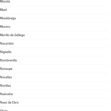
Mozota
Muel
Munébrega
Murero
Murillo de Gállego
Navardún
Nigüella
Nombrevilla
Nonaspe
Novallas
Novillas
Nuévalos
Nuez de Ebro
Olvés