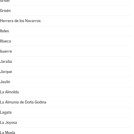
Grisel
Grisén
Herrera de los Navarros
Ibdes
Illueca
Isuerre
Jaraba
Jarque
Jaulín
La Almolda
La Almunia de Doña Godina
Lagata
La Joyosa
La Muela