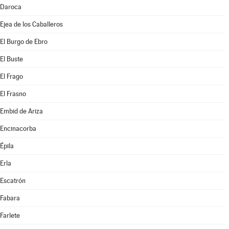
Daroca
Ejea de los Caballeros
El Burgo de Ebro
El Buste
El Frago
El Frasno
Embid de Ariza
Encinacorba
Épila
Erla
Escatrón
Fabara
Farlete