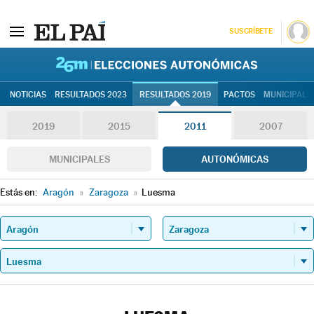
SUSCRÍBETE
26M | Elec
NOTICIAS
RESULTADOS 2023
RESULTADOS 2019
PACTOS
MUNICIPALE
2019
2015
2011
2007
MUNICIPALES
AUTONÓMICAS
Estás en:
Aragón
»
Zaragoza
»
Luesma