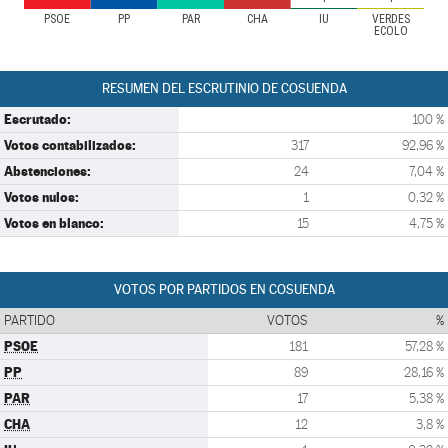
PSOE
PP
PAR
CHA
IU
VERDES
ECOLO
RESUMEN DEL ESCRUTINIO DE COSUENDA
Escrutado:
100 %
Votos contabilizados:
317
92,96 %
Abstenciones:
24
7,04 %
Votos nulos:
1
0,32 %
Votos en blanco:
15
4,75 %
VOTOS POR PARTIDOS EN COSUENDA
PARTIDO
VOTOS
%
PSOE
181
57,28 %
PP
89
28,16 %
PAR
17
5,38 %
CHA
12
3,8 %