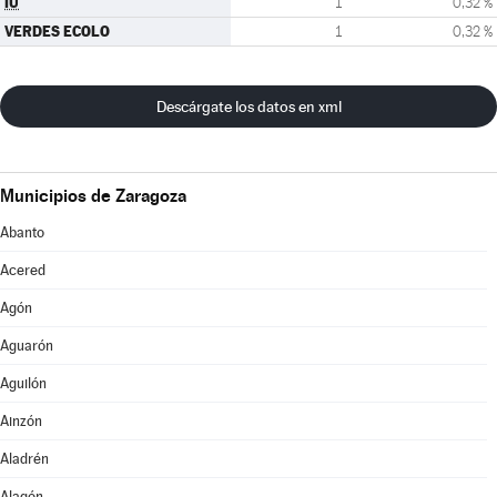
IU
1
0,32 %
VERDES ECOLO
1
0,32 %
Descárgate los datos en xml
Municipios de Zaragoza
Abanto
Acered
Agón
Aguarón
Aguilón
Ainzón
Aladrén
Alagón