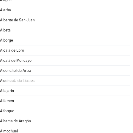
Alarba
Alberite de San Juan
Albeta
Alborge
Alcalá de Ebro
Alcalá de Moncayo
Alconchel de Ariza
Aldehuela de Liestos
Alfajarín
Alfamén
Alforque
Alhama de Aragón
Almochuel