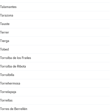
Talamantes
Tarazona
Tauste
Terrer
Tierga
Tobed
Torralba de los Frailes
Torralba de Ribota
Torralbilla
Torrehermosa
Torrelapaja
Torrellas
Torres de Berrellén