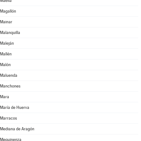
Maella
Magallón
Mainar
Malanquilla
Maleján
Mallén
Malón
Maluenda
Manchones
Mara
María de Huerva
Marracos
Mediana de Aragón
Mequinenza