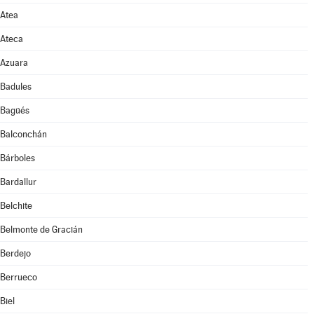
Atea
Ateca
Azuara
Badules
Bagüés
Balconchán
Bárboles
Bardallur
Belchite
Belmonte de Gracián
Berdejo
Berrueco
Biel