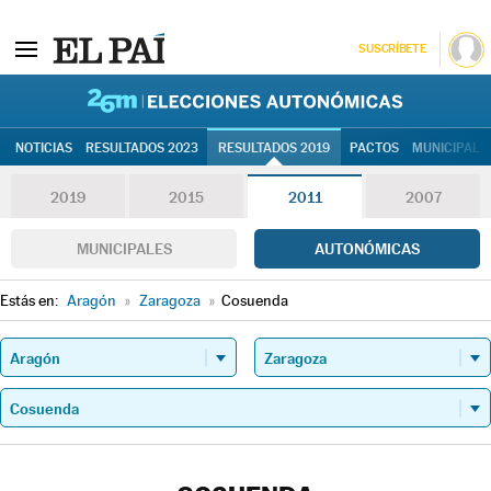
SUSCRÍBETE
26M | Elec
NOTICIAS
RESULTADOS 2023
RESULTADOS 2019
PACTOS
MUNICIPALE
2019
2015
2011
2007
MUNICIPALES
AUTONÓMICAS
Estás en:
Aragón
»
Zaragoza
»
Cosuenda