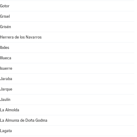
Gotor
Grisel
Grisén
Herrera de los Navarros
Ibdes
Illueca
Isuerre
Jaraba
Jarque
Jaulín
La Almolda
La Almunia de Doña Godina
Lagata