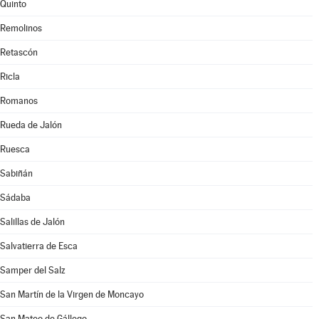
Quinto
Remolinos
Retascón
Ricla
Romanos
Rueda de Jalón
Ruesca
Sabiñán
Sádaba
Salillas de Jalón
Salvatierra de Esca
Samper del Salz
San Martín de la Virgen de Moncayo
San Mateo de Gállego