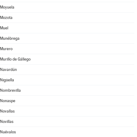
Moyuela
Mozota
Muel
Munébrega
Murero
Murillo de Gállego
Navardún
Nigüella
Nombrevilla
Nonaspe
Novallas
Novillas
Nuévalos