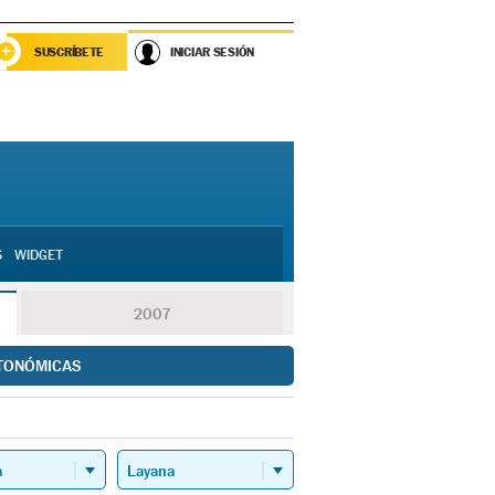
SUSCRÍBETE
INICIAR SESIÓN
S
WIDGET
2007
TONÓMICAS