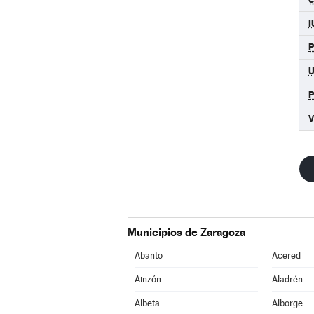
I
V
Municipios de Zaragoza
Abanto
Acered
Ainzón
Aladrén
Albeta
Alborge