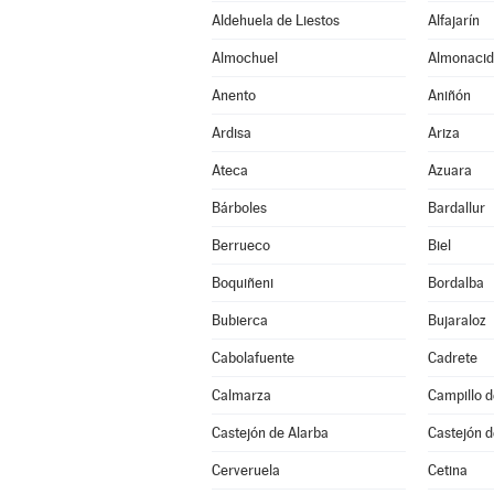
Aldehuela de Liestos
Alfajarín
Almochuel
Almonacid
Anento
Aniñón
Ardisa
Ariza
Ateca
Azuara
Bárboles
Bardallur
Berrueco
Biel
Boquiñeni
Bordalba
Bubierca
Bujaraloz
Cabolafuente
Cadrete
Calmarza
Campillo 
Castejón de Alarba
Castejón d
Cerveruela
Cetina