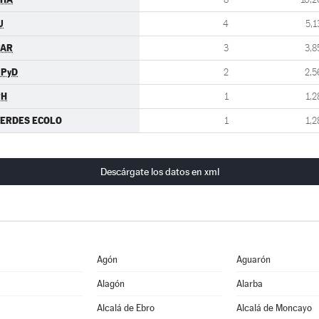
U
4
5,1
PAR
3
3,8
UPyD
2
2,5
PH
1
1,2
ERDES ECOLO
1
1,2
Descárgate los datos en xml
Agón
Aguarón
Alagón
Alarba
Alcalá de Ebro
Alcalá de Moncayo