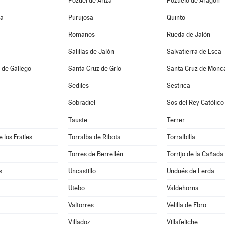
Pozuel de Ariza
Pozuelo de Aragón
na
Purujosa
Quinto
Romanos
Rueda de Jalón
Salillas de Jalón
Salvatierra de Esca
 de Gállego
Santa Cruz de Grío
Santa Cruz de Monc
Sediles
Sestrica
Sobradiel
Sos del Rey Católico
Tauste
Terrer
 los Frailes
Torralba de Ribota
Torralbilla
Torres de Berrellén
Torrijo de la Cañada
s
Uncastillo
Undués de Lerda
Utebo
Valdehorna
Valtorres
Velilla de Ebro
Villadoz
Villafeliche