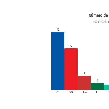
Número de 
100
%
ESCRU
32
23
8
4
PP
PSOE
CHA
IU