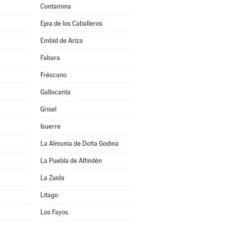
Contamina
Ejea de los Caballeros
Embid de Ariza
Fabara
Fréscano
Gallocanta
Grisel
Isuerre
La Almunia de Doña Godina
La Puebla de Alfindén
La Zaida
Litago
Los Fayos