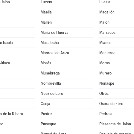
 Jalón
Luceni
Luesia
Maella
Magallón
Mallén
Malón
María de Huerva
Marracos
e Isuela
Mezalocha
Mianos
Monreal de Ariza
Monterde
Jiloca
Morés
Moros
Munébrega
Murero
Nombrevilla
Nonaspe
Nuez de Ebro
Olvés
Oseja
Osera de Ebro
s de la Ribera
Pastriz
Pedrola
ro
Pinseque
Plasencia de Jalón