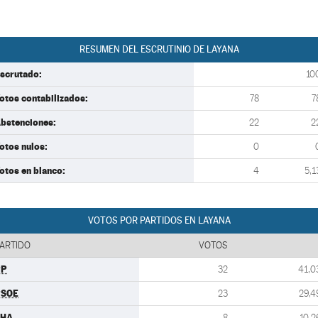
RESUMEN DEL ESCRUTINIO DE LAYANA
scrutado:
10
otos contabilizados:
78
7
bstenciones:
22
2
otos nulos:
0
otos en blanco:
4
5,1
VOTOS POR PARTIDOS EN LAYANA
ARTIDO
VOTOS
PP
32
41,0
PSOE
23
29,4
CHA
8
10,2