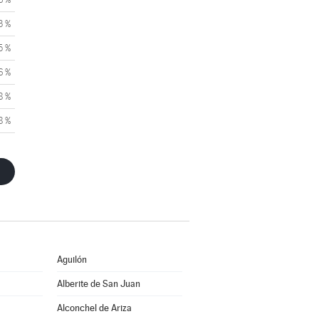
3 %
5 %
6 %
8 %
8 %
Aguilón
Alberite de San Juan
Alconchel de Ariza