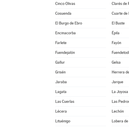
Cinco Olivas
Clarés de 
Cosuenda
Cuarte de
El Burgo de Ebro
El Buste
Encinacorba
Épila
Farlete
Fayón
Fuendejalón
Fuendetod
Gallur
Gelsa
Grisén
Herrera de
Jaraba
Jarque
Lagata
La Joyosa
Las Cuerlas
Las Pedro
Lécera
Lechón
Lituénigo
Lobera de 