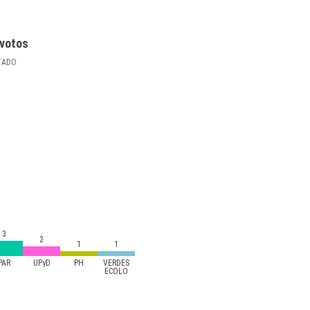
votos
TADO
3
2
1
1
PAR
UPyD
PH
VERDES
ECOLO