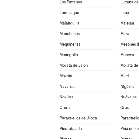
Los Pintanos
Lucena de
Lumpiaque
Luna
Malanquilla
Maleján
Manchones
Mara
Mequinenza
Mesones d
Monegrillo
Moneva
Morata de Jalón
Morata de 
Mozota
Muel
Navardún
Nigüella
Novillas
Nuévalos
Orera
Orés
Paracuellos de Jiloca
Paracuello
Piedratajada
Pina de Eb