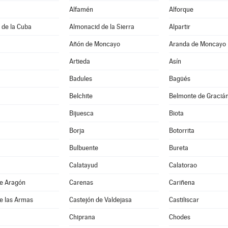
Alfamén
Alforque
 de la Cuba
Almonacid de la Sierra
Alpartir
Añón de Moncayo
Aranda de Moncayo
Artieda
Asín
Badules
Bagüés
Belchite
Belmonte de Graciá
Bijuesca
Biota
Borja
Botorrita
Bulbuente
Bureta
Calatayud
Calatorao
de Aragón
Carenas
Cariñena
e las Armas
Castejón de Valdejasa
Castiliscar
Chiprana
Chodes