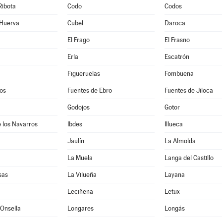
Ribota
Codo
Codos
 Huerva
Cubel
Daroca
El Frago
El Frasno
Erla
Escatrón
Figueruelas
Fombuena
os
Fuentes de Ebro
Fuentes de Jiloca
Godojos
Gotor
 los Navarros
Ibdes
Illueca
Jaulín
La Almolda
La Muela
Langa del Castillo
sas
La Vilueña
Layana
Leciñena
Letux
Onsella
Longares
Longás