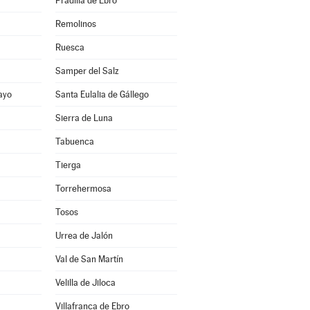
Pradilla de Ebro
Remolinos
Ruesca
Samper del Salz
ayo
Santa Eulalia de Gállego
Sierra de Luna
Tabuenca
Tierga
Torrehermosa
Tosos
Urrea de Jalón
Val de San Martín
Velilla de Jiloca
Villafranca de Ebro