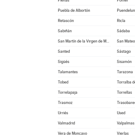
Plenas
Pomer
Puebla de Albortón
Puendelu
Retascón
Ricla
Sabiñán
Sádaba
San Martín de la Virgen de Moncayo
San Mateo
Santed
Sástago
Sigüés
Sisamón
Talamantes
Tarazona
Tobed
Torralba de
Torrelapaja
Torrellas
Trasmoz
Trasobare
Urriés
Used
Valmadrid
Valpalmas
Vera de Moncayo
Vierlas