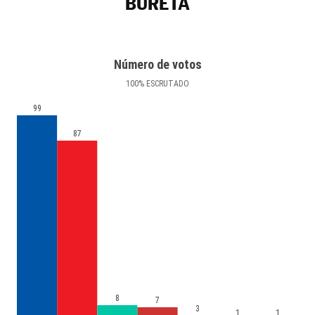
BURETA
Número de votos
100
%
ESCRUTADO
99
87
8
7
3
1
1