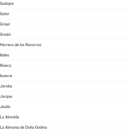
Godojos
Gotor
Grisel
Grisén
Herrera de los Navarros
Ibdes
Illueca
Isuerre
Jaraba
Jarque
Jaulín
La Almolda
La Almunia de Doña Godina