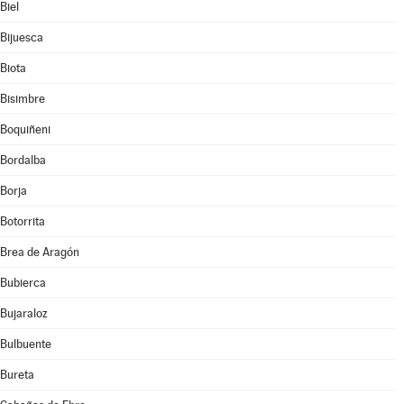
Biel
Bijuesca
Biota
Bisimbre
Boquiñeni
Bordalba
Borja
Botorrita
Brea de Aragón
Bubierca
Bujaraloz
Bulbuente
Bureta