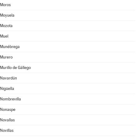
Moros
Moyuela
Mozota
Muel
Munébrega
Murero
Murillo de Gállego
Navardún
Nigüella
Nombrevilla
Nonaspe
Novallas
Novillas