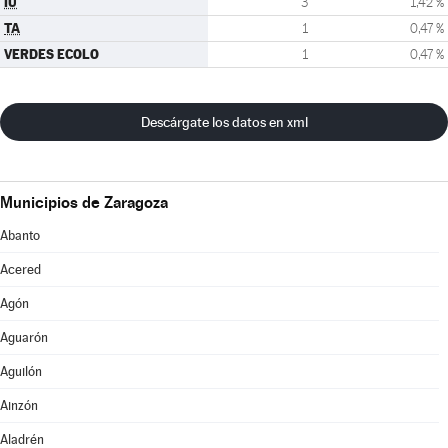
IU
3
1,42 %
TA
1
0,47 %
VERDES ECOLO
1
0,47 %
Descárgate los datos en xml
Municipios de Zaragoza
Abanto
Acered
Agón
Aguarón
Aguilón
Ainzón
Aladrén