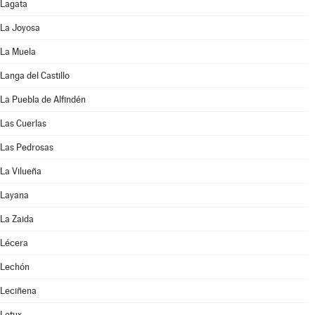
Lagata
La Joyosa
La Muela
Langa del Castillo
La Puebla de Alfindén
Las Cuerlas
Las Pedrosas
La Vilueña
Layana
La Zaida
Lécera
Lechón
Leciñena
Letux