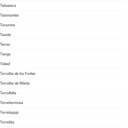
Tabuenca
Talamantes
Tarazona
Tauste
Terrer
Tierga
Tobed
Torralba de los Frailes
Torralba de Ribota
Torralbilla
Torrehermosa
Torrelapaja
Torrellas