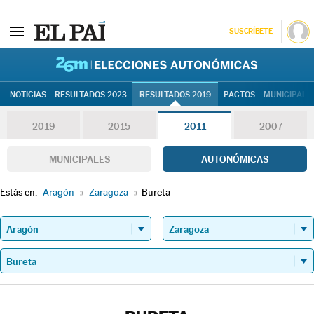
SUSCRÍBETE
26M | Elec
NOTICIAS
RESULTADOS 2023
RESULTADOS 2019
PACTOS
MUNICIPALE
2019
2015
2011
2007
MUNICIPALES
AUTONÓMICAS
Estás en:
Aragón
»
Zaragoza
»
Bureta