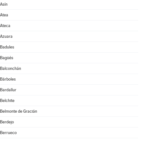
Asín
Atea
Ateca
Azuara
Badules
Bagüés
Balconchán
Bárboles
Bardallur
Belchite
Belmonte de Gracián
Berdejo
Berrueco