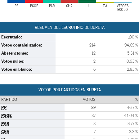
PP
PSOE
PAR
CHA
IU
TA
VERDES
ECOLO
RESUMEN DEL ESCRUTINIO DE BURETA
Escrutado:
100 %
Votos contabilizados:
214
94,69 %
Abstenciones:
12
5,31 %
Votos nulos:
2
0,93 %
Votos en blanco:
6
2,83 %
VOTOS POR PARTIDOS EN BURETA
PARTIDO
VOTOS
%
PP
99
46,7 %
PSOE
87
41,04 %
PAR
8
3,77 %
CHA
7
3,3 %