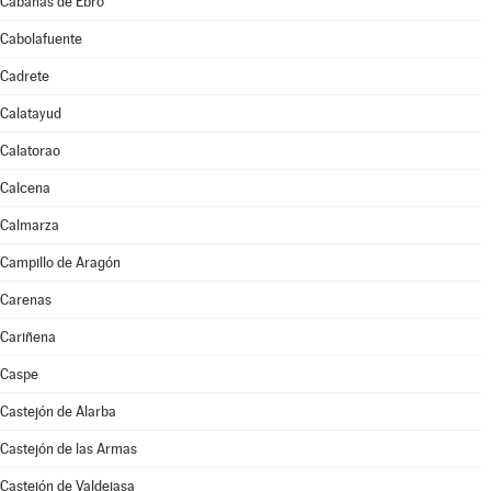
Cabañas de Ebro
Cabolafuente
Cadrete
Calatayud
Calatorao
Calcena
Calmarza
Campillo de Aragón
Carenas
Cariñena
Caspe
Castejón de Alarba
Castejón de las Armas
Castejón de Valdejasa