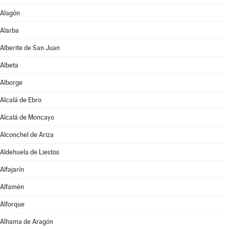
Alagón
Alarba
Alberite de San Juan
Albeta
Alborge
Alcalá de Ebro
Alcalá de Moncayo
Alconchel de Ariza
Aldehuela de Liestos
Alfajarín
Alfamén
Alforque
Alhama de Aragón