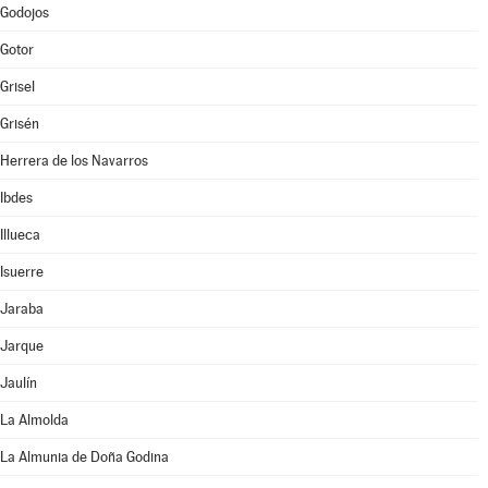
Godojos
Gotor
Grisel
Grisén
Herrera de los Navarros
Ibdes
Illueca
Isuerre
Jaraba
Jarque
Jaulín
La Almolda
La Almunia de Doña Godina