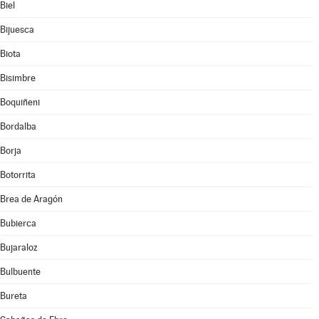
Biel
Bijuesca
Biota
Bisimbre
Boquiñeni
Bordalba
Borja
Botorrita
Brea de Aragón
Bubierca
Bujaraloz
Bulbuente
Bureta