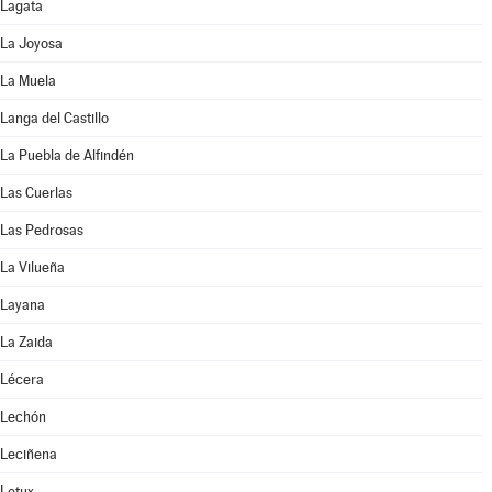
Lagata
La Joyosa
La Muela
Langa del Castillo
La Puebla de Alfindén
Las Cuerlas
Las Pedrosas
La Vilueña
Layana
La Zaida
Lécera
Lechón
Leciñena
Letux