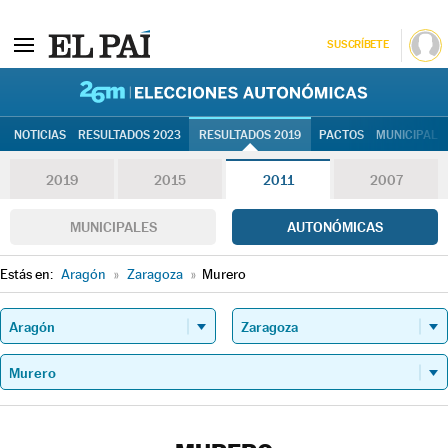
SUSCRÍBETE
26M | Elec
NOTICIAS
RESULTADOS 2023
RESULTADOS 2019
PACTOS
MUNICIPALE
2019
2015
2011
2007
MUNICIPALES
AUTONÓMICAS
Estás en:
Aragón
»
Zaragoza
»
Murero