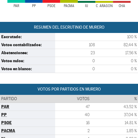
PAR
PP
PSOE
PACMA
IU
C. ARAGON
CHA
RESUMEN DEL ESCRUTINIO DE MURERO
Escrutado:
100 %
Votos contabilizados:
108
82,44 %
Abstenciones:
23
17,56 %
Votos nulos:
0
0 %
Votos en blanco:
0
0 %
VOTOS POR PARTIDOS EN MURERO
PARTIDO
VOTOS
%
PAR
47
43,52 %
PP
40
37,04 %
PSOE
16
14,81 %
PACMA
2
1,85 %