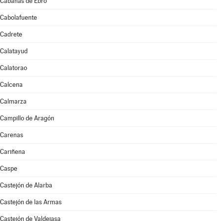
Cabañas de Ebro
Cabolafuente
Cadrete
Calatayud
Calatorao
Calcena
Calmarza
Campillo de Aragón
Carenas
Cariñena
Caspe
Castejón de Alarba
Castejón de las Armas
Castejón de Valdejasa