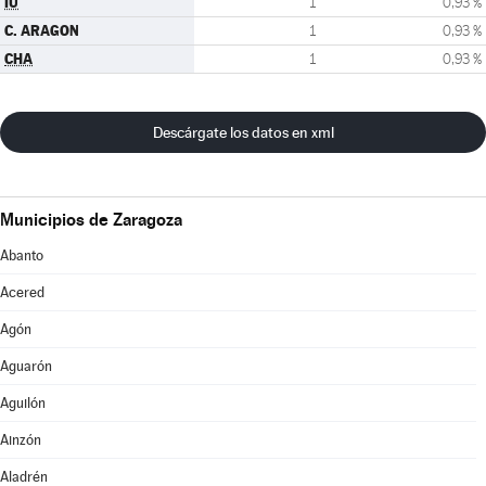
IU
1
0,93 %
C. ARAGON
1
0,93 %
CHA
1
0,93 %
Descárgate los datos en xml
Municipios de Zaragoza
Abanto
Acered
Agón
Aguarón
Aguilón
Ainzón
Aladrén