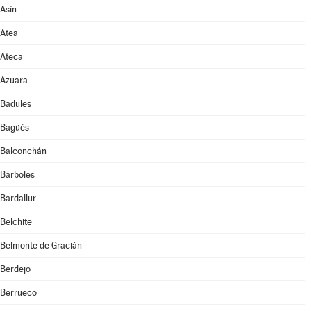
Asín
Atea
Ateca
Azuara
Badules
Bagüés
Balconchán
Bárboles
Bardallur
Belchite
Belmonte de Gracián
Berdejo
Berrueco