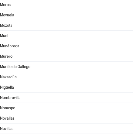
Moros
Moyuela
Mozota
Muel
Munébrega
Murero
Murillo de Gállego
Navardún
Nigüella
Nombrevilla
Nonaspe
Novallas
Novillas