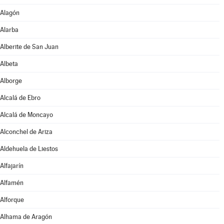
Alagón
Alarba
Alberite de San Juan
Albeta
Alborge
Alcalá de Ebro
Alcalá de Moncayo
Alconchel de Ariza
Aldehuela de Liestos
Alfajarín
Alfamén
Alforque
Alhama de Aragón