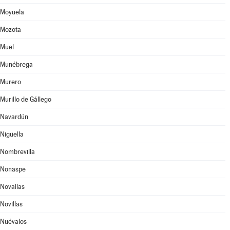
Moyuela
Mozota
Muel
Munébrega
Murero
Murillo de Gállego
Navardún
Nigüella
Nombrevilla
Nonaspe
Novallas
Novillas
Nuévalos