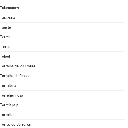
Talamantes
Tarazona
Tauste
Terrer
Tierga
Tobed
Torralba de los Frailes
Torralba de Ribota
Torralbilla
Torrehermosa
Torrelapaja
Torrellas
Torres de Berrellén