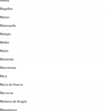
Maella
Magallón
Mainar
Malanquilla
Maleján
Mallén
Malón
Maluenda
Manchones
Mara
María de Huerva
Marracos
Mediana de Aragón
Mequinenza