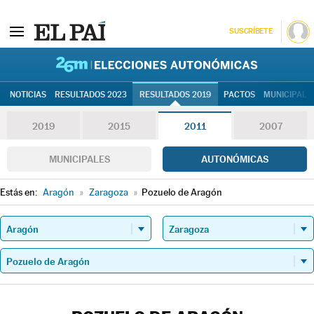
SUSCRÍBETE
26M | Elec
NOTICIAS
RESULTADOS 2023
RESULTADOS 2019
PACTOS
MUNICIPALE
2019
2015
2011
2007
MUNICIPALES
AUTONÓMICAS
Estás en:
Aragón
»
Zaragoza
»
Pozuelo de Aragón