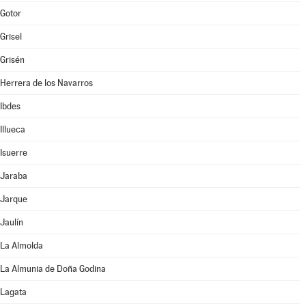
Gotor
Grisel
Grisén
Herrera de los Navarros
Ibdes
Illueca
Isuerre
Jaraba
Jarque
Jaulín
La Almolda
La Almunia de Doña Godina
Lagata