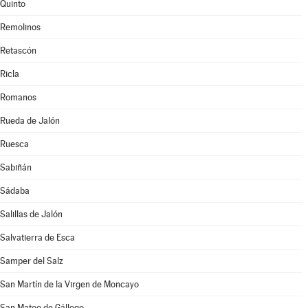
Quinto
Remolinos
Retascón
Ricla
Romanos
Rueda de Jalón
Ruesca
Sabiñán
Sádaba
Salillas de Jalón
Salvatierra de Esca
Samper del Salz
San Martín de la Virgen de Moncayo
San Mateo de Gállego