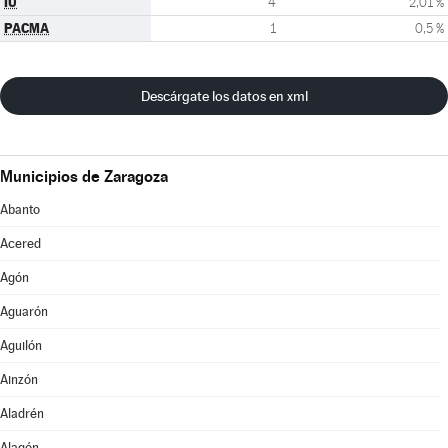
IU
4
2,01 %
PACMA
1
0,5 %
Descárgate los datos en xml
Municipios de Zaragoza
Abanto
Acered
Agón
Aguarón
Aguilón
Ainzón
Aladrén
Alagón