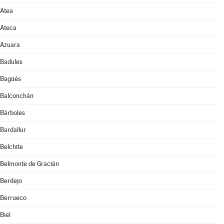
Atea
Ateca
Azuara
Badules
Bagüés
Balconchán
Bárboles
Bardallur
Belchite
Belmonte de Gracián
Berdejo
Berrueco
Biel