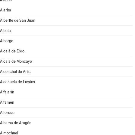
Alarba
Alberite de San Juan
Albeta
Alborge
Alcalá de Ebro
Alcalá de Moncayo
Alconchel de Ariza
Aldehuela de Liestos
Alfajarín
Alfamén
Alforque
Alhama de Aragón
Almochuel