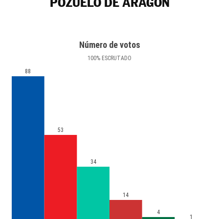
POZUELO DE ARAGÓN
Número de votos
100
%
ESCRUTADO
88
53
34
14
4
1