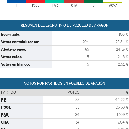
PP
PSOE
PAR
CHA
IU
PACMA
RESUMEN DEL ESCRUTINIO DE POZUELO DE ARAGÓN
Escrutado:
100 %
Votos contabilizados:
204
75,84 %
Abstenciones:
65
24,16 %
Votos nulos:
5
2,45 %
Votos en blanco:
5
2,51 %
VOTOS POR PARTIDOS EN POZUELO DE ARAGÓN
PARTIDO
VOTOS
%
PP
88
44,22 %
PSOE
53
26,63 %
PAR
34
17,09 %
CHA
14
7,04 %