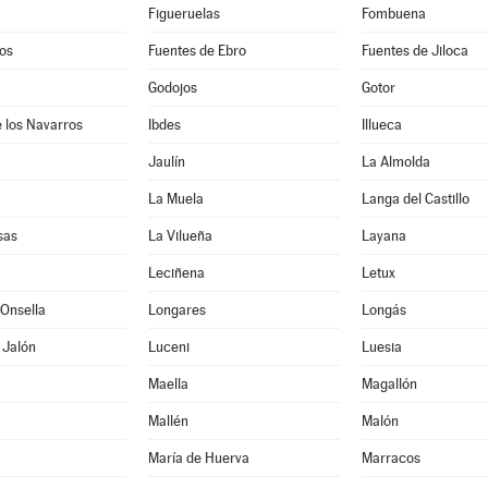
Figueruelas
Fombuena
os
Fuentes de Ebro
Fuentes de Jiloca
Godojos
Gotor
 los Navarros
Ibdes
Illueca
Jaulín
La Almolda
La Muela
Langa del Castillo
sas
La Vilueña
Layana
Leciñena
Letux
Onsella
Longares
Longás
 Jalón
Luceni
Luesia
Maella
Magallón
Mallén
Malón
María de Huerva
Marracos