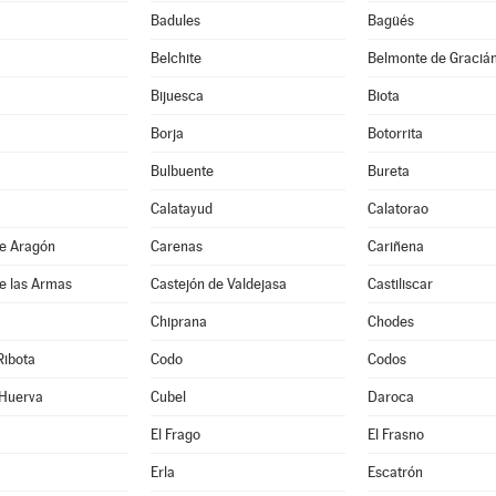
Badules
Bagüés
Belchite
Belmonte de Graciá
Bijuesca
Biota
Borja
Botorrita
Bulbuente
Bureta
Calatayud
Calatorao
de Aragón
Carenas
Cariñena
e las Armas
Castejón de Valdejasa
Castiliscar
Chiprana
Chodes
Ribota
Codo
Codos
 Huerva
Cubel
Daroca
El Frago
El Frasno
Erla
Escatrón