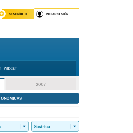
SUSCRÍBETE
INICIAR SESIÓN
S
WIDGET
2007
TONÓMICAS