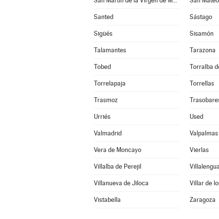
San Martín de la Virgen de Moncayo
San Mateo
Santed
Sástago
Sigüés
Sisamón
Talamantes
Tarazona
Tobed
Torralba de
Torrelapaja
Torrellas
Trasmoz
Trasobare
Urriés
Used
Valmadrid
Valpalmas
Vera de Moncayo
Vierlas
Villalba de Perejil
Villalengu
Villanueva de Jiloca
Villar de l
Vistabella
Zaragoza