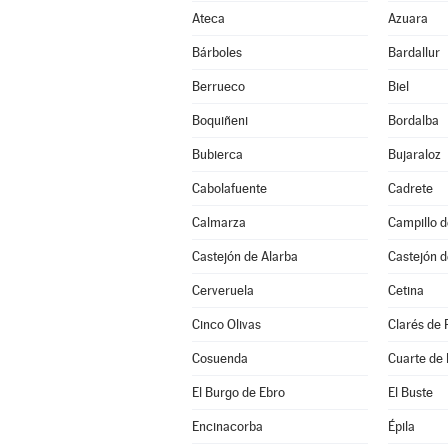
Ateca
Azuara
Bárboles
Bardallur
Berrueco
Biel
Boquiñeni
Bordalba
Bubierca
Bujaraloz
Cabolafuente
Cadrete
Calmarza
Campillo 
Castejón de Alarba
Castejón d
Cerveruela
Cetina
Cinco Olivas
Clarés de 
Cosuenda
Cuarte de
El Burgo de Ebro
El Buste
Encinacorba
Épila