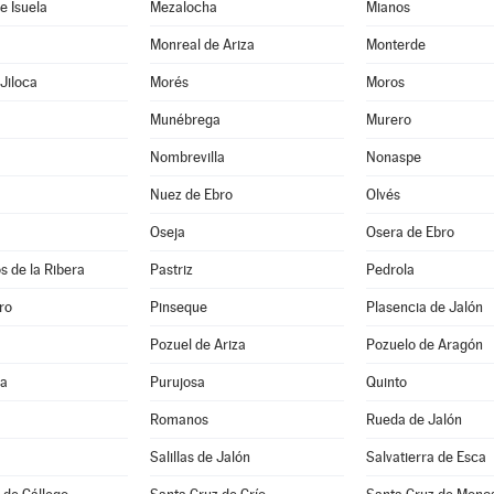
e Isuela
Mezalocha
Mianos
Monreal de Ariza
Monterde
Jiloca
Morés
Moros
Munébrega
Murero
Nombrevilla
Nonaspe
Nuez de Ebro
Olvés
Oseja
Osera de Ebro
s de la Ribera
Pastriz
Pedrola
ro
Pinseque
Plasencia de Jalón
Pozuel de Ariza
Pozuelo de Aragón
na
Purujosa
Quinto
Romanos
Rueda de Jalón
Salillas de Jalón
Salvatierra de Esca