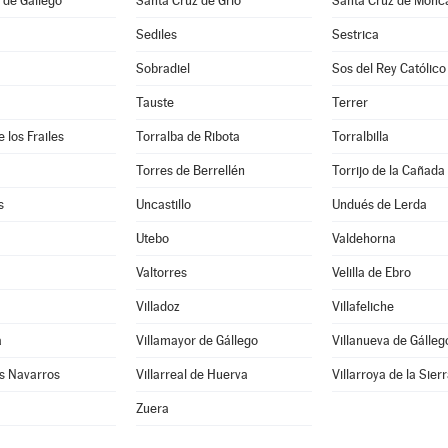
 de Gállego
Santa Cruz de Grío
Santa Cruz de Monc
Sediles
Sestrica
Sobradiel
Sos del Rey Católico
Tauste
Terrer
 los Frailes
Torralba de Ribota
Torralbilla
Torres de Berrellén
Torrijo de la Cañada
s
Uncastillo
Undués de Lerda
Utebo
Valdehorna
Valtorres
Velilla de Ebro
Villadoz
Villafeliche
a
Villamayor de Gállego
Villanueva de Gálleg
os Navarros
Villarreal de Huerva
Villarroya de la Sier
Zuera