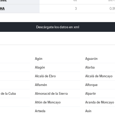
CHA
3
0,9
Descárgate los datos en xml
Agón
Aguarón
Alagón
Alarba
Alcalá de Ebro
Alcalá de Moncayo
Alfamén
Alforque
 de la Cuba
Almonacid de la Sierra
Alpartir
Añón de Moncayo
Aranda de Moncayo
Artieda
Asín