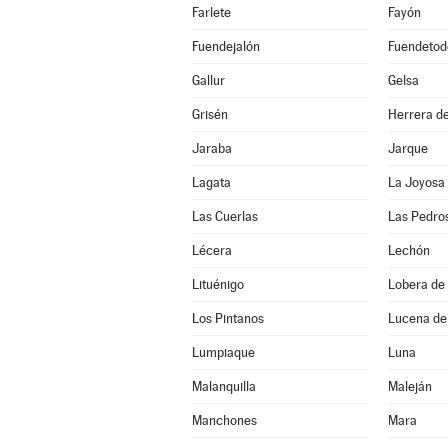
Farlete
Fayón
Fuendejalón
Fuendetod
Gallur
Gelsa
Grisén
Herrera de
Jaraba
Jarque
Lagata
La Joyosa
Las Cuerlas
Las Pedro
Lécera
Lechón
Lituénigo
Lobera de 
Los Pintanos
Lucena de
Lumpiaque
Luna
Malanquilla
Maleján
Manchones
Mara