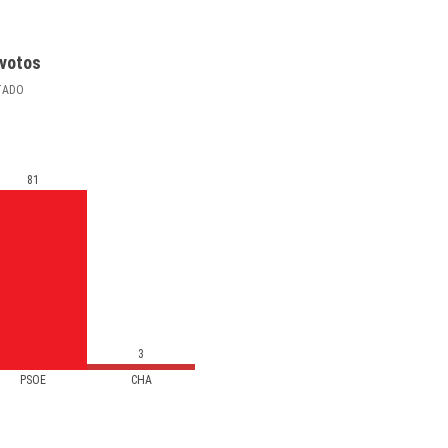
votos
TADO
81
3
PSOE
CHA