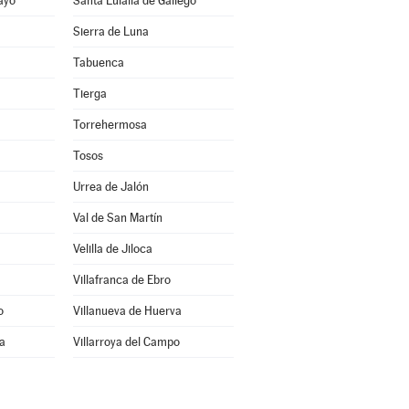
ayo
Santa Eulalia de Gállego
Sierra de Luna
Tabuenca
Tierga
Torrehermosa
Tosos
Urrea de Jalón
Val de San Martín
Velilla de Jiloca
Villafranca de Ebro
o
Villanueva de Huerva
ra
Villarroya del Campo