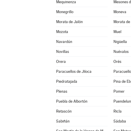
Mequinenza
Mesones d
Monegrillo
Moneva
Morata de Jalón
Morata de 
Mozota
Muel
Navardún
Nigüella
Novillas
Nuévalos
Orera
Orés
Paracuellos de Jiloca
Paracuello
Piedratajada
Pina de Eb
Plenas
Pomer
Puebla de Albortón
Puendelu
Retascón
Ricla
Sabiñán
Sádaba