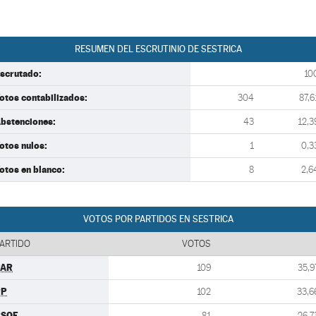
RESUMEN DEL ESCRUTINIO DE SESTRICA
scrutado:
10
otos contabilizados:
304
87,6
bstenciones:
43
12,3
otos nulos:
1
0,3
otos en blanco:
8
2,6
VOTOS POR PARTIDOS EN SESTRICA
ARTIDO
VOTOS
PAR
109
35,9
PP
102
33,6
PSOE
81
26,7