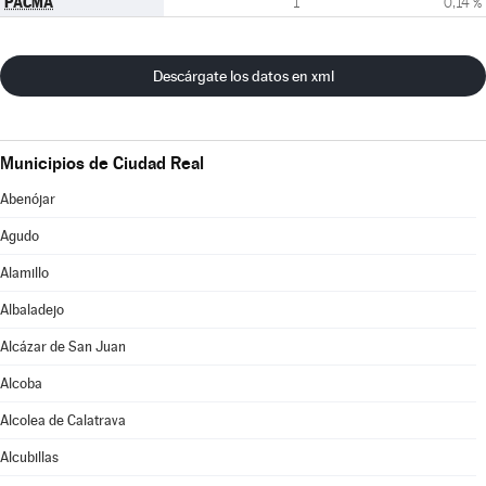
PACMA
1
0,14 %
Descárgate los datos en xml
Municipios de Ciudad Real
Abenójar
Agudo
Alamillo
Albaladejo
Alcázar de San Juan
Alcoba
Alcolea de Calatrava
Alcubillas