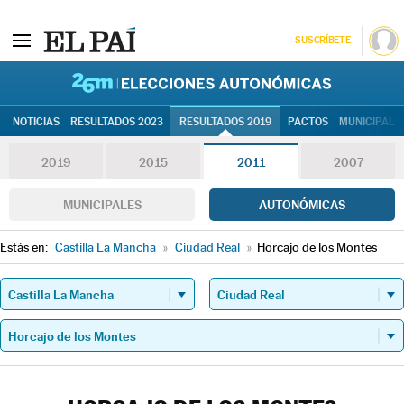
SUSCRÍBETE
26M | Elec
NOTICIAS
RESULTADOS 2023
RESULTADOS 2019
PACTOS
MUNICIPALE
2019
2015
2011
2007
MUNICIPALES
AUTONÓMICAS
Estás en:
Castilla La Mancha
»
Ciudad Real
»
Horcajo de los Montes