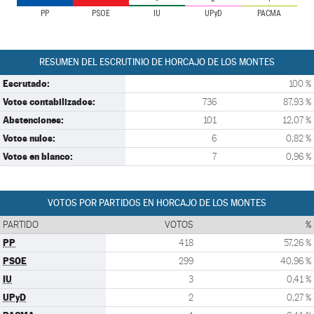
PP
PSOE
IU
UPyD
PACMA
RESUMEN DEL ESCRUTINIO DE HORCAJO DE LOS MONTES
Escrutado:
100 %
Votos contabilizados:
736
87,93 %
Abstenciones:
101
12,07 %
Votos nulos:
6
0,82 %
Votos en blanco:
7
0,96 %
VOTOS POR PARTIDOS EN HORCAJO DE LOS MONTES
PARTIDO
VOTOS
%
PP
418
57,26 %
PSOE
299
40,96 %
IU
3
0,41 %
UPyD
2
0,27 %