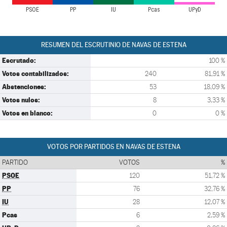
PSOE
PP
IU
Pcas
UPyD
RESUMEN DEL ESCRUTINIO DE NAVAS DE ESTENA
Escrutado:
100 %
Votos contabilizados:
240
81,91 %
Abstenciones:
53
18,09 %
Votos nulos:
8
3,33 %
Votos en blanco:
0
0 %
VOTOS POR PARTIDOS EN NAVAS DE ESTENA
PARTIDO
VOTOS
%
PSOE
120
51,72 %
PP
76
32,76 %
IU
28
12,07 %
Pcas
6
2,59 %