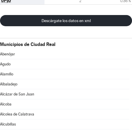
UPyD
2
0,86 %
Descárgate los datos en xml
Municipios de Ciudad Real
Abenójar
Agudo
Alamillo
Albaladejo
Alcázar de San Juan
Alcoba
Alcolea de Calatrava
Alcubillas