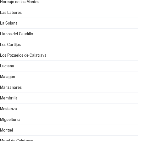
Horcajo de los Montes
Las Labores
La Solana
Llanos del Caudillo
Los Cortijos
Los Pozuelos de Calatrava
Luciana
Malagón
Manzanares
Membrilla
Mestanza
Miguelturra
Montiel
Moral de Calatrava