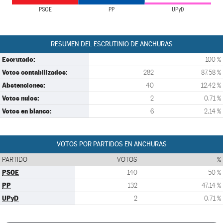
PSOE
PP
UPyD
RESUMEN DEL ESCRUTINIO DE ANCHURAS
Escrutado:
100 %
Votos contabilizados:
282
87,58 %
Abstenciones:
40
12,42 %
Votos nulos:
2
0,71 %
Votos en blanco:
6
2,14 %
VOTOS POR PARTIDOS EN ANCHURAS
PARTIDO
VOTOS
%
PSOE
140
50 %
PP
132
47,14 %
UPyD
2
0,71 %