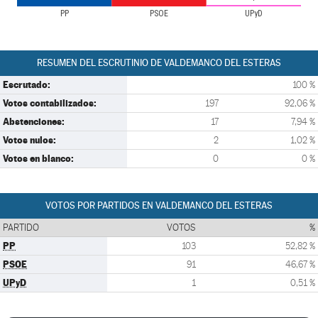
PP
PSOE
UPyD
RESUMEN DEL ESCRUTINIO DE VALDEMANCO DEL ESTERAS
Escrutado:
100 %
Votos contabilizados:
197
92,06 %
Abstenciones:
17
7,94 %
Votos nulos:
2
1,02 %
Votos en blanco:
0
0 %
VOTOS POR PARTIDOS EN VALDEMANCO DEL ESTERAS
PARTIDO
VOTOS
%
PP
103
52,82 %
PSOE
91
46,67 %
UPyD
1
0,51 %