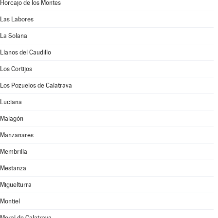
Horcajo de los Montes
Las Labores
La Solana
Llanos del Caudillo
Los Cortijos
Los Pozuelos de Calatrava
Luciana
Malagón
Manzanares
Membrilla
Mestanza
Miguelturra
Montiel
Moral de Calatrava