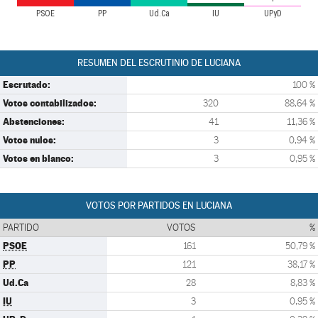
PSOE
PP
Ud.Ca
IU
UPyD
RESUMEN DEL ESCRUTINIO DE LUCIANA
Escrutado:
100 %
Votos contabilizados:
320
88,64 %
Abstenciones:
41
11,36 %
Votos nulos:
3
0,94 %
Votos en blanco:
3
0,95 %
VOTOS POR PARTIDOS EN LUCIANA
PARTIDO
VOTOS
%
PSOE
161
50,79 %
PP
121
38,17 %
Ud.Ca
28
8,83 %
IU
3
0,95 %