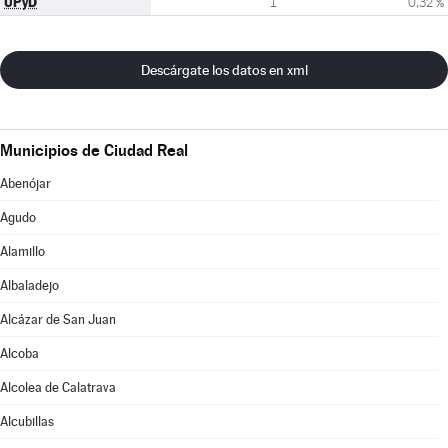
UPyD
1
0,32 %
Descárgate los datos en xml
Municipios de Ciudad Real
Abenójar
Agudo
Alamillo
Albaladejo
Alcázar de San Juan
Alcoba
Alcolea de Calatrava
Alcubillas