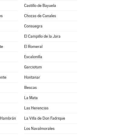
Castillo de Bayuela
es
Chozas de Canales
Consuegra
El Campillo de la Jara
te
El Romeral
Escalonilla
Garciotum
ente
Hontanar
Illescas
La Mata
Las Herencias
n Hambrán
La Villa de Don Fadrique
Los Navalmorales