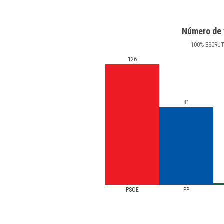
Número de 
100
%
ESCRU
126
81
PSOE
PP