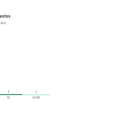
votos
TADO
2
1
IU
LV-GV