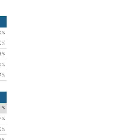
0 %
6 %
4 %
0 %
7 %
%
2 %
9 %
5 %