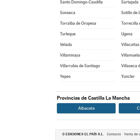
Santo Domingo-Caudilla
Sartajada
Sonseca
Sotillo de
Torralba de Oropesa
Torrecilla 
Turleque
Ugena
Velada
Villacañas
Villaminaya
Villamuela
Villarrubia de Santiago
Villaseca 
Yepes
Yuncler
Provincias de Castilla La Mancha
Albacete
C
EDICIONES EL PAÍS S.L.
©
Contacto
Venta de 