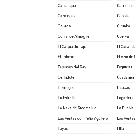
Carranque
Carriches
Cazalegas
Cebolla
Chueca
Ciruelos
Corral de Almaguer
Cuerva
El Carpio de Tajo
El Casar d
El Toboso
El Viso de
Espinoso del Rey
Esquivias
Gerindote
Guadamur
Hormigos
Huecas
La Estrella
Lagartera
La Nava de Ricomalillo
La Puebla 
Las Ventas con Peña Aguilera
Las Venta
Layos
Lillo