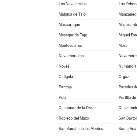
Los Navalucillos
Los Yében
Malpica de Tajo
Manzaneq
Mascaraque
Mazaramb
Mesegar de Tajo
Miguel Es
Montesclaros
Mora
Navalmoralejo
Navamorc
Novés
Numancia 
Ontígola
Orgaz
Pantoja
Paredes d
Polán
Portillo de
Quintanar de la Orden
Quismond
Robledo del Mazo
San Bartol
San Román de los Montes
Santa Ana