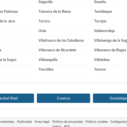
Segurilla
Seseña
 las Palomas
Talavera de la Reina
Tembleque
de la Jara
Torrico
Torrijos
Urda
Valdeverdeja
Villafranca de los Caballeros
Villaluenga de la Sa
s
Villanueva de Alcardete
Villanueva de Bogas
de la Sagra
Villasequilla
Villatobas
Yunclillos
Yuncos
iudad Real
Cuenca
Guadalaja
contenidos
Publicidad
Aviso legal
Política de privacidad
Política cookies
Configuraci
Índice
RSS