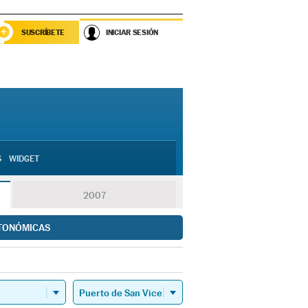
SUSCRÍBETE
INICIAR SESIÓN
S
WIDGET
2007
TONÓMICAS