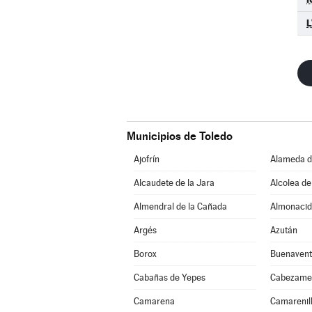
L
Municipios de Toledo
Ajofrín
Alameda d
Alcaudete de la Jara
Alcolea de
Almendral de la Cañada
Almonacid
Argés
Azután
Borox
Buenavent
Cabañas de Yepes
Cabezame
Camarena
Camarenil