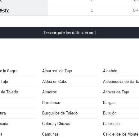
V-GV
1
0,4
Descárgate los datos en xml
e la Sagra
Albarreal de Tajo
Alcabón
 Tajo
Aldea en Cabo
Aldeanueva de Barb
 de Toledo
Almorox
Añover de Tajo
Barcience
Bargas
ura
Burguillos de Toledo
Burujón
sada
Calera y Chozas
Caleruela
la
Camuñas
Cardiel de los Monte