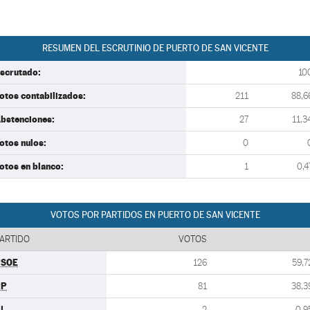
RESUMEN DEL ESCRUTINIO DE PUERTO DE SAN VICENTE
scrutado:
10
otos contabilizados:
211
88,6
bstenciones:
27
11,3
otos nulos:
0
otos en blanco:
1
0,4
VOTOS POR PARTIDOS EN PUERTO DE SAN VICENTE
ARTIDO
VOTOS
PSOE
126
59,7
PP
81
38,3
U
2
0,9