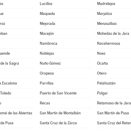
es
Lucillos
Madridejos
ue
Maqueda
Marjaliza
roz
Mejorada
Menasalbas
teban
Mocejón
Mohedas de la Jara
Nambroca
Navahermosa
uende
Noblejas
Noez
de la Sagra
Nuño Gómez
Ocaña
Oropesa
Otero
e Escalona
Parrillas
Pelahustán
 Toledo
Puerto de San Vicente
Pulgar
o
Recas
Retamoso de la Jara
omé de las Abiertas
San Martín de Montalbán
San Martín de Pusa
 de Pusa
Santa Cruz de la Zarza
Santa Cruz del Reta