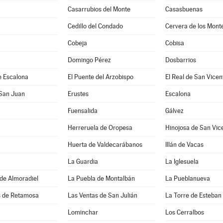
Casarrubios del Monte
Casasbuenas
Cedillo del Condado
Cervera de los Mont
Cobeja
Cobisa
Domingo Pérez
Dosbarrios
e Escalona
El Puente del Arzobispo
El Real de San Vicen
 San Juan
Erustes
Escalona
Fuensalida
Gálvez
Herreruela de Oropesa
Hinojosa de San Vic
Huerta de Valdecarábanos
Illán de Vacas
La Guardia
La Iglesuela
de Almoradiel
La Puebla de Montalbán
La Pueblanueva
s de Retamosa
Las Ventas de San Julián
La Torre de Esteba
Lominchar
Los Cerralbos