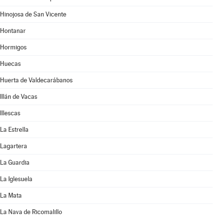
Hinojosa de San Vicente
Hontanar
Hormigos
Huecas
Huerta de Valdecarábanos
Illán de Vacas
Illescas
La Estrella
Lagartera
La Guardia
La Iglesuela
La Mata
La Nava de Ricomalillo