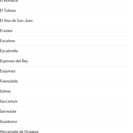
El Romeral
El Toboso
El Viso de San Juan
Erustes
Escalona
Escalonilla
Espinoso del Rey
Esquivias
Fuensalida
Gálvez
Garciotum
Gerindote
Guadamur
Herreruela de Oropesa