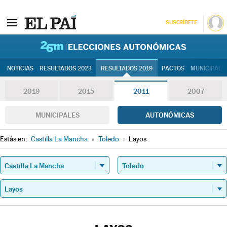
SUSCRÍBETE
26M | Elec
NOTICIAS
RESULTADOS 2023
RESULTADOS 2019
PACTOS
MUNICIPALE
2019
2015
2011
2007
MUNICIPALES
AUTONÓMICAS
Estás en:
Castilla La Mancha
»
Toledo
»
Layos