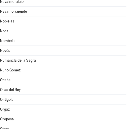
Navalmoralejo
Navamorcuende
Noblejas
Noez
Nombela
Novés
Numancia de la Sagra
Nuño Gómez
Ocaña
Olías del Rey
Ontígola
Orgaz
Oropesa
Otero