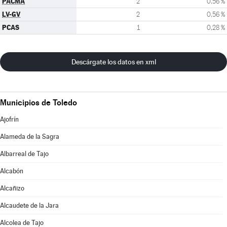
PACMA
2
0,56 %
LV-GV
2
0,56 %
PCAS
1
0,28 %
Descárgate los datos en xml
Municipios de Toledo
Ajofrín
Alameda de la Sagra
Albarreal de Tajo
Alcabón
Alcañizo
Alcaudete de la Jara
Alcolea de Tajo