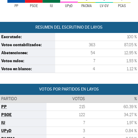
PP
PSOE
IU
UPyD
PACMA
LV-GV
PCAS
RESUMEN DEL ESCRUTINIO DE LAYOS
Escrutado:
100 %
Votos contabilizados:
363
87,05 %
Abstenciones:
54
12,95 %
Votos nulos:
7
1,93 %
Votos en blanco:
4
1,12 %
VOTOS POR PARTIDOS EN LAYOS
PARTIDO
VOTOS
%
PP
215
60,39 %
PSOE
122
34,27 %
IU
7
1,97 %
UPyD
3
0,84 %