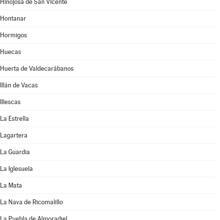
Hinojosa de San Vicente
Hontanar
Hormigos
Huecas
Huerta de Valdecarábanos
Illán de Vacas
Illescas
La Estrella
Lagartera
La Guardia
La Iglesuela
La Mata
La Nava de Ricomalillo
La Puebla de Almoradiel