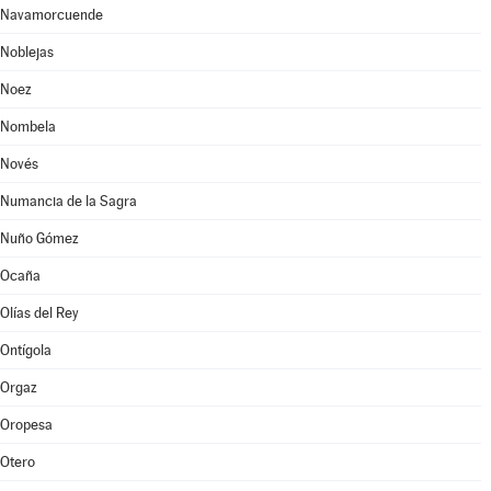
Navamorcuende
Noblejas
Noez
Nombela
Novés
Numancia de la Sagra
Nuño Gómez
Ocaña
Olías del Rey
Ontígola
Orgaz
Oropesa
Otero