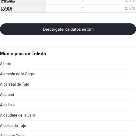
PACMA
1
0,17 %
LV-GV
1
0,17 %
Descárgate los datos en xml
Municipios de Toledo
Ajofrín
Alameda de la Sagra
Albarreal de Tajo
Alcabón
Alcañizo
Alcaudete de la Jara
Alcolea de Tajo
Aldea en Cabo