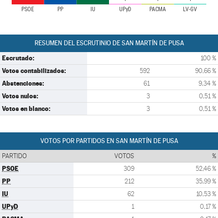
PSOE
PP
IU
UPyD
PACMA
LV-GV
RESUMEN DEL ESCRUTINIO DE SAN MARTÍN DE PUSA
Escrutado:
100 %
Votos contabilizados:
592
90,66 %
Abstenciones:
61
9,34 %
Votos nulos:
3
0,51 %
Votos en blanco:
3
0,51 %
VOTOS POR PARTIDOS EN SAN MARTÍN DE PUSA
PARTIDO
VOTOS
%
PSOE
309
52,46 %
PP
212
35,99 %
IU
62
10,53 %
UPyD
1
0,17 %