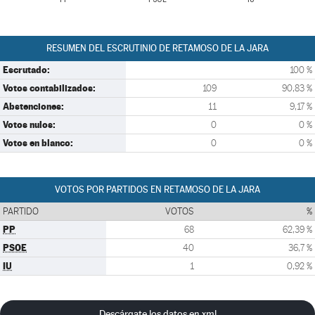
RESUMEN DEL ESCRUTINIO DE RETAMOSO DE LA JARA
Escrutado:
100 %
Votos contabilizados:
109
90,83 %
Abstenciones:
11
9,17 %
Votos nulos:
0
0 %
Votos en blanco:
0
0 %
VOTOS POR PARTIDOS EN RETAMOSO DE LA JARA
PARTIDO
VOTOS
%
PP
68
62,39 %
PSOE
40
36,7 %
IU
1
0,92 %
Descárgate los datos en xml