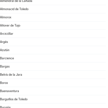
Almendral de la Cañada
Almonacid de Toledo
Almorox
Añover de Tajo
Arcicóllar
Argés
Azután
Barcience
Bargas
Belvís de la Jara
Borox
Buenaventura
Burguillos de Toledo
Burujón