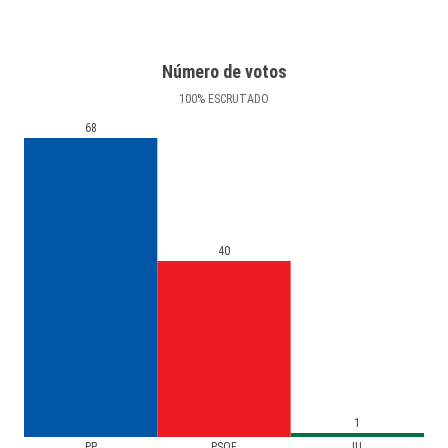
Número de votos
100
%
ESCRUTADO
68
40
1
PP
PSOE
IU