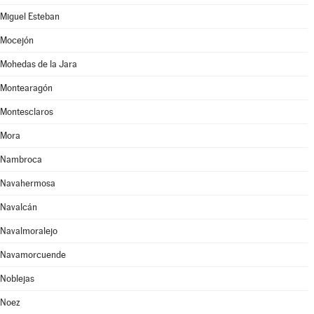
Miguel Esteban
Mocejón
Mohedas de la Jara
Montearagón
Montesclaros
Mora
Nambroca
Navahermosa
Navalcán
Navalmoralejo
Navamorcuende
Noblejas
Noez