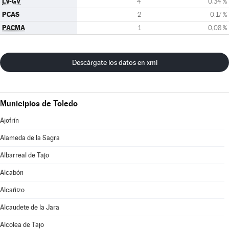
LV-GV
4
0,34 %
PCAS
2
0,17 %
PACMA
1
0,08 %
Descárgate los datos en xml
Municipios de Toledo
Ajofrín
Alameda de la Sagra
Albarreal de Tajo
Alcabón
Alcañizo
Alcaudete de la Jara
Alcolea de Tajo