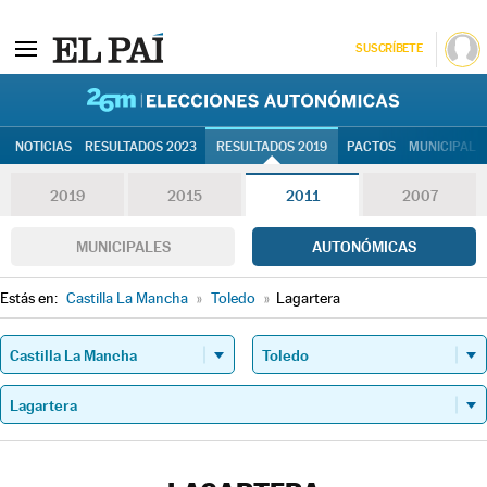
SUSCRÍBETE
26M | Elec
NOTICIAS
RESULTADOS 2023
RESULTADOS 2019
PACTOS
MUNICIPALE
2019
2015
2011
2007
MUNICIPALES
AUTONÓMICAS
Estás en:
Castilla La Mancha
»
Toledo
»
Lagartera