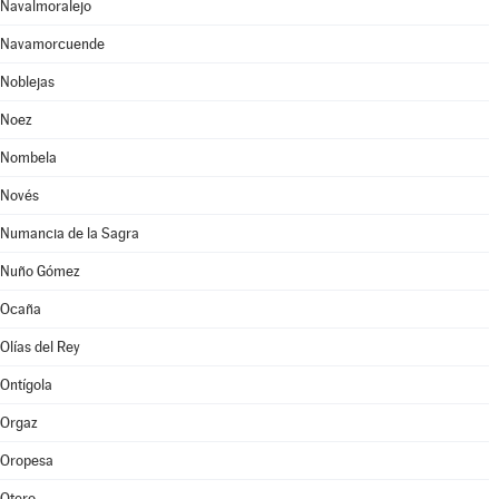
Navalmoralejo
Navamorcuende
Noblejas
Noez
Nombela
Novés
Numancia de la Sagra
Nuño Gómez
Ocaña
Olías del Rey
Ontígola
Orgaz
Oropesa
Otero