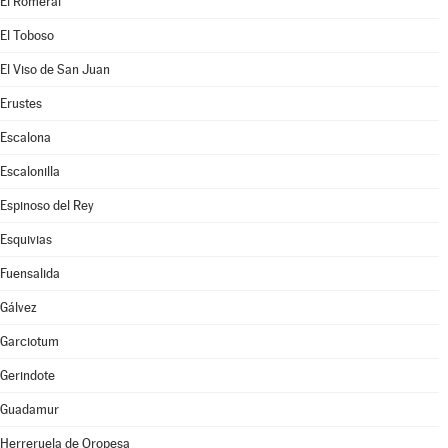
El Romeral
El Toboso
El Viso de San Juan
Erustes
Escalona
Escalonilla
Espinoso del Rey
Esquivias
Fuensalida
Gálvez
Garciotum
Gerindote
Guadamur
Herreruela de Oropesa