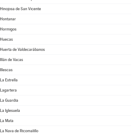
Hinojosa de San Vicente
Hontanar
Hormigos
Huecas
Huerta de Valdecarábanos
Illán de Vacas
Illescas
La Estrella
Lagartera
La Guardia
La Iglesuela
La Mata
La Nava de Ricomalillo