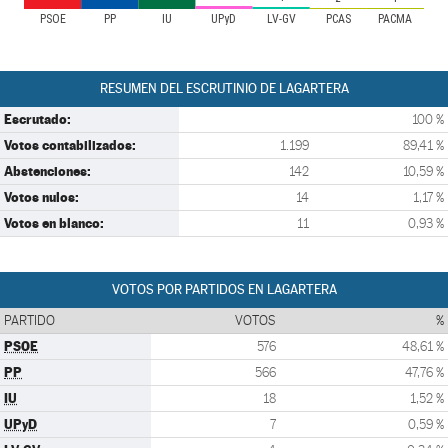
PSOE
PP
IU
UPyD
LV-GV
PCAS
PACMA
RESUMEN DEL ESCRUTINIO DE LAGARTERA
Escrutado:
100 %
Votos contabilizados:
1.199
89,41 %
Abstenciones:
142
10,59 %
Votos nulos:
14
1,17 %
Votos en blanco:
11
0,93 %
VOTOS POR PARTIDOS EN LAGARTERA
PARTIDO
VOTOS
%
PSOE
576
48,61 %
PP
566
47,76 %
IU
18
1,52 %
UPyD
7
0,59 %