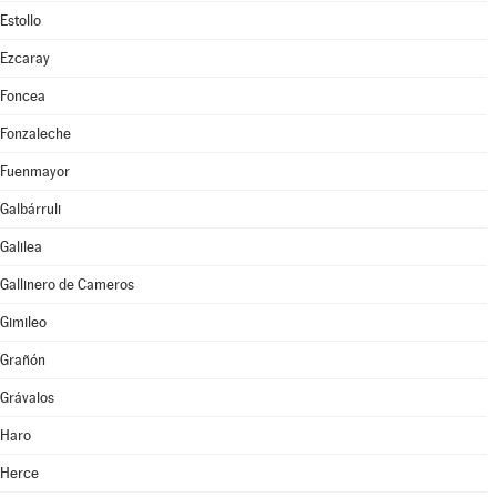
Estollo
Ezcaray
Foncea
Fonzaleche
Fuenmayor
Galbárruli
Galilea
Gallinero de Cameros
Gimileo
Grañón
Grávalos
Haro
Herce