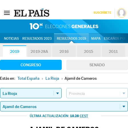
SUSCRÍBETE
10N | Eleccion
NOTICIAS
RESULTADOS 2023
RESULTADOS 2019
MAPA
ESCAÑOS POR 
2019
2019-28A
2016
2015
2011
CONGRESO
SENADO
Estás en:
Total España
»
La Rioja
»
Ajamil de Cameros
10.28
ÚLTIMA ACTUALIZACIÓN:
CEST