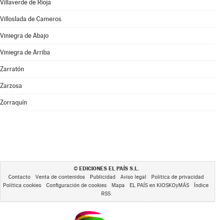
Villaverde de Rioja
Villoslada de Cameros
Viniegra de Abajo
Viniegra de Arriba
Zarratón
Zarzosa
Zorraquín
EDICIONES EL PAÍS S.L.
©
Contacto
Venta de contenidos
Publicidad
Aviso legal
Política de privacidad
Política cookies
Configuración de cookies
Mapa
EL PAÍS en KIOSKOyMÁS
Índice
RSS