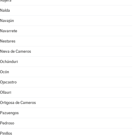
Nájera
Nalda
Navajún
Navarrete
Nestares
Nieva de Cameros
Ochánduri
Ocón
Ojacastro
Ollauri
Ortigosa de Cameros
Pazuengos
Pedroso
Pinillos