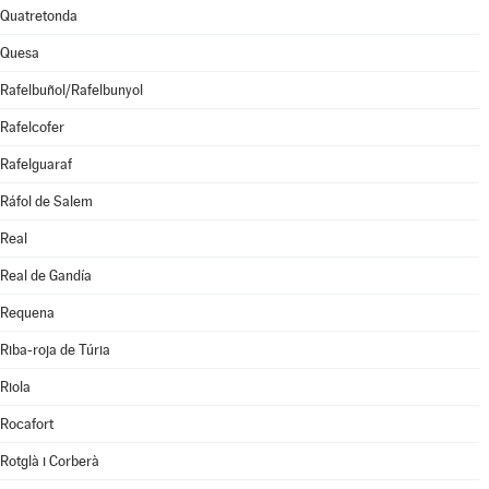
Quatretonda
Quesa
Rafelbuñol/Rafelbunyol
Rafelcofer
Rafelguaraf
Ráfol de Salem
Real
Real de Gandía
Requena
Riba-roja de Túria
Riola
Rocafort
Rotglà i Corberà