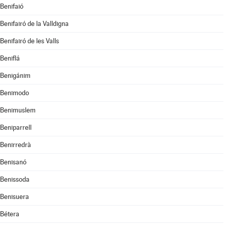
Benifaió
Benifairó de la Valldigna
Benifairó de les Valls
Beniflá
Benigánim
Benimodo
Benimuslem
Beniparrell
Benirredrà
Benisanó
Benissoda
Benisuera
Bétera