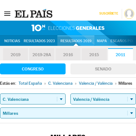
SUSCRÍBETE
10N | Eleccion
NOTICIAS
RESULTADOS 2023
RESULTADOS 2019
MAPA
ESCAÑOS POR 
2019
2019-28A
2016
2015
2011
CONGRESO
SENADO
Estás en:
Total España
»
C. Valenciana
»
Valencia / València
»
Millares