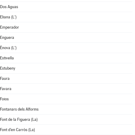
Dos Aguas
Eliana (L')
Emperador
Enguera
Ènova (L')
Estivella
Estubeny
Faura
Favara
Foios
Fontanars dels Alforins
Font de la Figuera (La)
Font d'en Carròs (La)