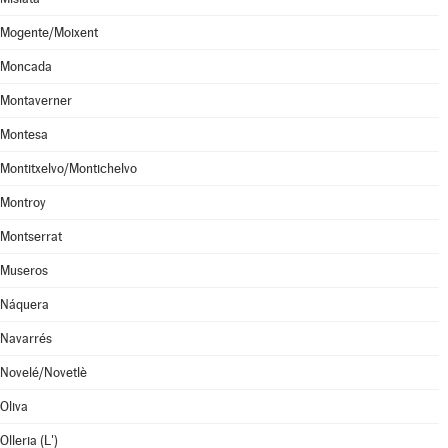
Mogente/Moixent
Moncada
Montaverner
Montesa
Montitxelvo/Montichelvo
Montroy
Montserrat
Museros
Náquera
Navarrés
Novelé/Novetlè
Oliva
Olleria (L')