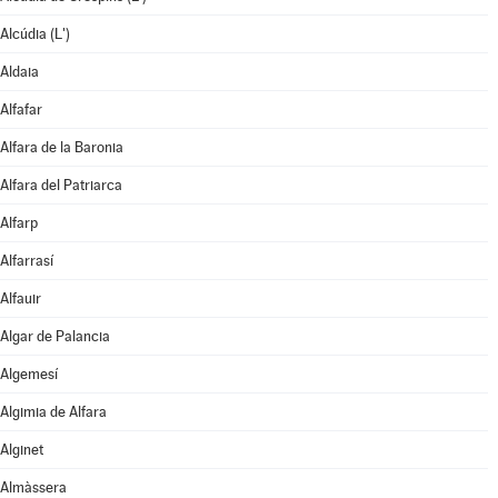
Alcúdia (L')
Aldaia
Alfafar
Alfara de la Baronia
Alfara del Patriarca
Alfarp
Alfarrasí
Alfauir
Algar de Palancia
Algemesí
Algimia de Alfara
Alginet
Almàssera