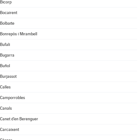
Bicorp
Bocairent
Bolbaite
Bonrepòs i Mirambell
Bufali
Bugarra
Buñol
Burjassot
Calles
Camporrobles
Canals
Canet d'en Berenguer
Carcaixent