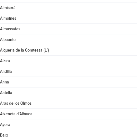
Almiserà
Almoines
Almussafes
Alpuente
Alqueria de la Comtessa (L')
Alzira
Andilla
Anna
Antella
Aras de los Olmos
Atzeneta d'Albaida
Ayora
Barx