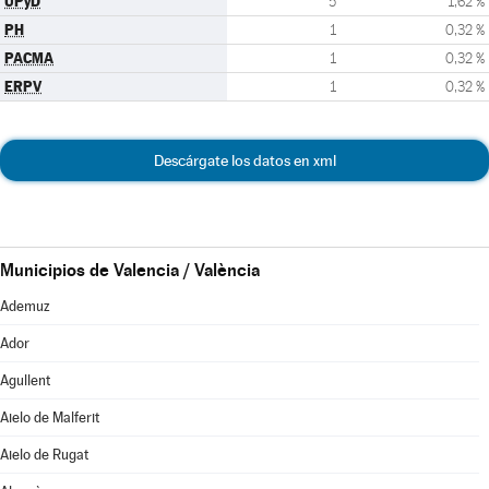
UPyD
5
1,62 %
PH
1
0,32 %
PACMA
1
0,32 %
ERPV
1
0,32 %
Descárgate los datos en xml
Municipios de Valencia / València
Ademuz
Ador
Agullent
Aielo de Malferit
Aielo de Rugat