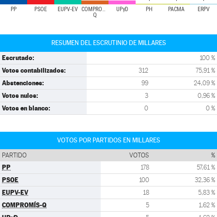
PP
PSOE
EUPV-EV
COMPROMÍS-
UPyD
PH
PACMA
ERPV
Q
RESUMEN DEL ESCRUTINIO DE MILLARES
Escrutado:
100 %
Votos contabilizados:
312
75,91 %
Abstenciones:
99
24,09 %
Votos nulos:
3
0,96 %
Votos en blanco:
0
0 %
VOTOS POR PARTIDOS EN MILLARES
PARTIDO
VOTOS
%
PP
178
57,61 %
PSOE
100
32,36 %
EUPV-EV
18
5,83 %
COMPROMÍS-Q
5
1,62 %