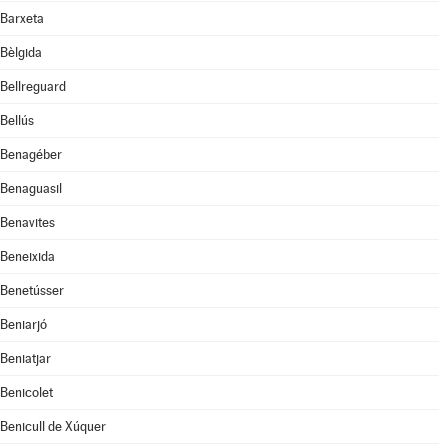
Barxeta
Bèlgida
Bellreguard
Bellús
Benagéber
Benaguasil
Benavites
Beneixida
Benetússer
Beniarjó
Beniatjar
Benicolet
Benicull de Xúquer