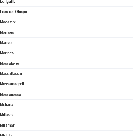
Loriguilla
Losa del Obispo
Macastre
Manises
Manuel
Marines
Massalavés
Massalfassar
Massamagrell
Massanassa
Meliana
Millares
Miramar
Mislata