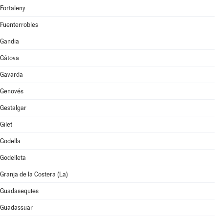
Fortaleny
Fuenterrobles
Gandia
Gátova
Gavarda
Genovés
Gestalgar
Gilet
Godella
Godelleta
Granja de la Costera (La)
Guadasequies
Guadassuar