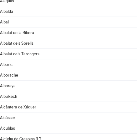
Alaquàs
Albaida
Albal
Albalat de la Ribera
Albalat dels Sorells
Albalat dels Tarongers
Alberic
Alborache
Alboraya
Albuixech
Alcàntera de Xúquer
Alcàsser
Alcublas
Alcúdia de Crespins (L')