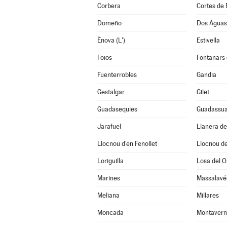
Corbera
Cortes de 
Domeño
Dos Aguas
Ènova (L')
Estivella
Foios
Fontanars 
Fuenterrobles
Gandia
Gestalgar
Gilet
Guadasequies
Guadassu
Jarafuel
Llanera d
Llocnou d'en Fenollet
Llocnou de
Loriguilla
Losa del O
Marines
Massalavé
Meliana
Millares
Moncada
Montavern