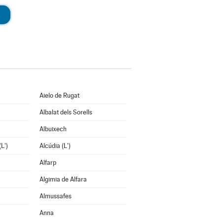
Aielo de Rugat
Albalat dels Sorells
Albuixech
L')
Alcúdia (L')
Alfarp
Algimia de Alfara
Almussafes
Anna