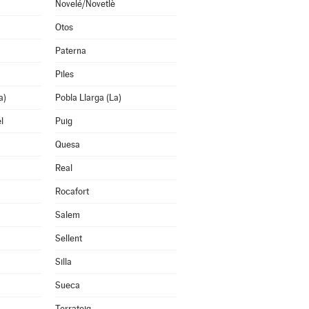
Novelé/Novetlè
Otos
Paterna
Piles
a)
Pobla Llarga (La)
l
Puig
Quesa
Real
Rocafort
Salem
Sellent
Silla
Sueca
Terrateig