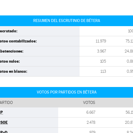
RESUMEN DEL ESCRUTINIO DE BÉTERA
scrutado:
10
otos contabilizados:
11.979
75,1
bstenciones:
3.967
24,8
otos nulos:
105
0,8
otos en blanco:
113
0,9
VOTOS POR PARTIDOS EN BÉTERA
ARTIDO
VOTOS
PP
6.667
56,1
PSOE
2.478
20,8
UPyD
979
8,2