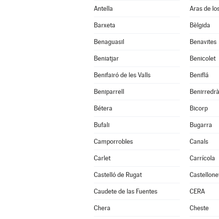
Antella
Aras de lo
Barxeta
Bèlgida
Benaguasil
Benavites
Beniatjar
Benicolet
Benifairó de les Valls
Beniflá
Beniparrell
Benirredr
Bétera
Bicorp
Bufali
Bugarra
Camporrobles
Canals
Carlet
Carrícola
Castelló de Rugat
Castellone
Caudete de las Fuentes
CERA
Chera
Cheste