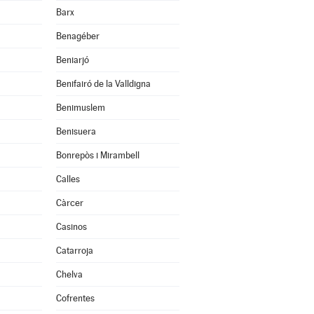
Barx
Benagéber
Beniarjó
Benifairó de la Valldigna
Benimuslem
Benisuera
Bonrepòs i Mirambell
Calles
Càrcer
Casinos
Catarroja
Chelva
Cofrentes