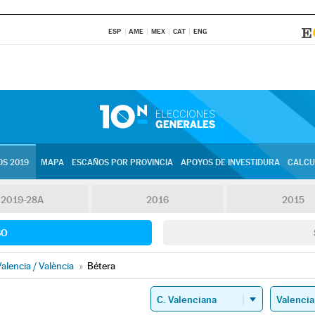
ESP
AME
MEX
CAT
ENG
S 2019
MAPA
ESCAÑOS POR PROVINCIA
APOYOS DE INVESTIDURA
CALCU
2019-28A
2016
2015
SO
alencia / València
»
Bétera