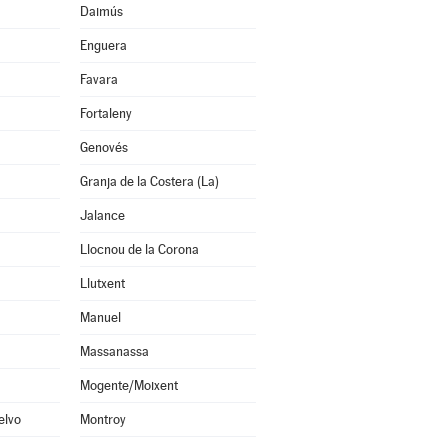
Daimús
Enguera
Favara
Fortaleny
Genovés
Granja de la Costera (La)
Jalance
Llocnou de la Corona
Llutxent
Manuel
Massanassa
Mogente/Moixent
elvo
Montroy