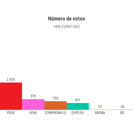
Número de votos
100
%
ESCRUTADO
2.478
979
790
631
53
36
PSOE
UPyD
COMPROMÍS-Q
EUPV-EV
PACMA
EB