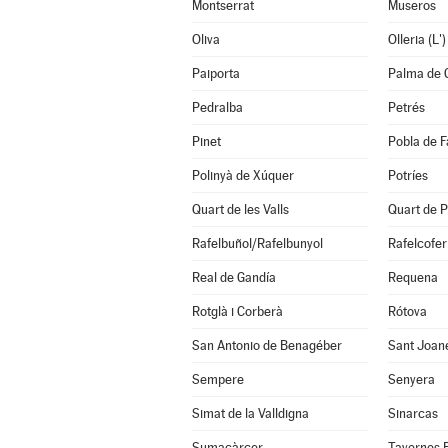
Montserrat
Museros
Oliva
Olleria (L')
Paiporta
Palma de 
Pedralba
Petrés
Pinet
Pobla de F
Polinyà de Xúquer
Potríes
Quart de les Valls
Quart de P
Rafelbuñol/Rafelbunyol
Rafelcofer
Real de Gandía
Requena
Rotglà i Corberà
Rótova
San Antonio de Benagéber
Sant Joan
Sempere
Senyera
Simat de la Valldigna
Sinarcas
Sumacàrcer
Tavernes 