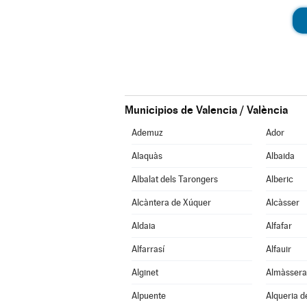
Municipios de Valencia / València
Ademuz
Ador
Alaquàs
Albaida
Albalat dels Tarongers
Alberic
Alcàntera de Xúquer
Alcàsser
Aldaia
Alfafar
Alfarrasí
Alfauir
Alginet
Almàssera
Alpuente
Alqueria d