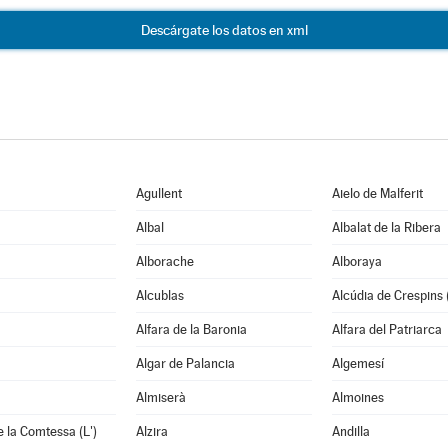
Descárgate los datos en xml
Agullent
Aielo de Malferit
Albal
Albalat de la Ribera
Alborache
Alboraya
Alcublas
Alcúdia de Crespins (
Alfara de la Baronia
Alfara del Patriarca
Algar de Palancia
Algemesí
Almiserà
Almoines
e la Comtessa (L')
Alzira
Andilla