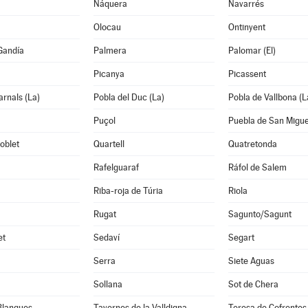
Náquera
Navarrés
Olocau
Ontinyent
Gandía
Palmera
Palomar (El)
Picanya
Picassent
arnals (La)
Pobla del Duc (La)
Pobla de Vallbona (L
Puçol
Puebla de San Migue
oblet
Quartell
Quatretonda
Rafelguaraf
Ráfol de Salem
Riba-roja de Túria
Riola
Rugat
Sagunto/Sagunt
et
Sedaví
Segart
Serra
Siete Aguas
Sollana
Sot de Chera
Blanques
Tavernes de la Valldigna
Teresa de Cofrentes