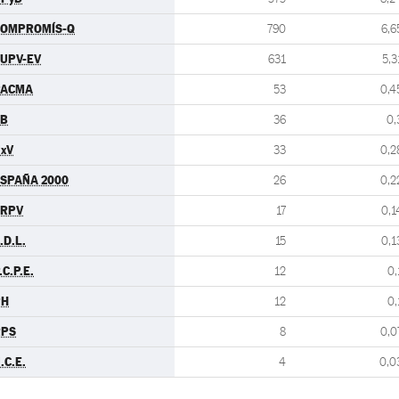
COMPROMÍS-Q
790
6,6
UPV-EV
631
5,3
PACMA
53
0,4
EB
36
0,
xV
33
0,2
SPAÑA 2000
26
0,2
ERPV
17
0,1
.D.L.
15
0,1
.C.P.E.
12
0,
PH
12
0,
RPS
8
0,0
.C.E.
4
0,0