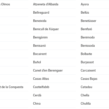
s Olmos
Atzeneta d'Albaida
Ayora
Bellreguard
Bellús
Beneixida
Benetússer
Benicull de Xúquer
Benifaió
Benigánim
Benimodo
à
Benisanó
Benissoda
Bocairent
Bolbaite
Buñol
Burjassot
Canet d'en Berenguer
Carcaixent
Casas Altas
Casas Bajas
t de la Conquesta
Castielfabib
Catadau
Cerdà
Chella
Chiva
Chulilla