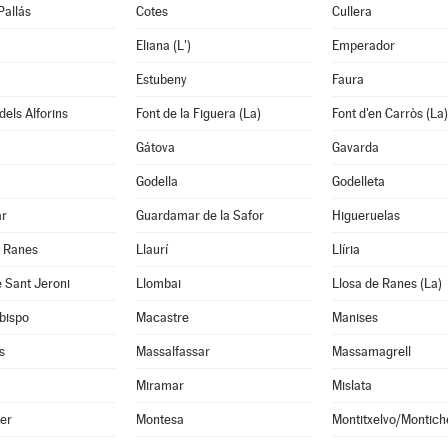
Pallás
Cotes
Cullera
Eliana (L')
Emperador
Estubeny
Faura
dels Alforins
Font de la Figuera (La)
Font d'en Carròs (La)
Gátova
Gavarda
Godella
Godelleta
ar
Guardamar de la Safor
Higueruelas
e Ranes
Llaurí
Llíria
 Sant Jeroni
Llombai
Llosa de Ranes (La)
bispo
Macastre
Manises
s
Massalfassar
Massamagrell
Miramar
Mislata
er
Montesa
Montitxelvo/Montich