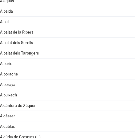
Alaquàs
Albaida
Albal
Albalat de la Ribera
Albalat dels Sorells
Albalat dels Tarongers
Alberic
Alborache
Alboraya
Albuixech
Alcàntera de Xúquer
Alcàsser
Alcublas
Alcúdia de Crespins (L')