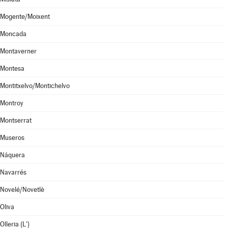
Mogente/Moixent
Moncada
Montaverner
Montesa
Montitxelvo/Montichelvo
Montroy
Montserrat
Museros
Náquera
Navarrés
Novelé/Novetlè
Oliva
Olleria (L')