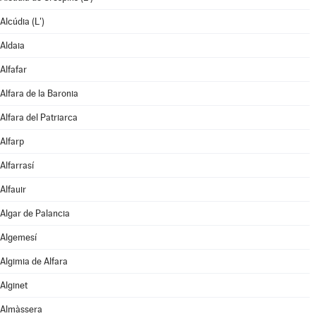
Alcúdia (L')
Aldaia
Alfafar
Alfara de la Baronia
Alfara del Patriarca
Alfarp
Alfarrasí
Alfauir
Algar de Palancia
Algemesí
Algimia de Alfara
Alginet
Almàssera