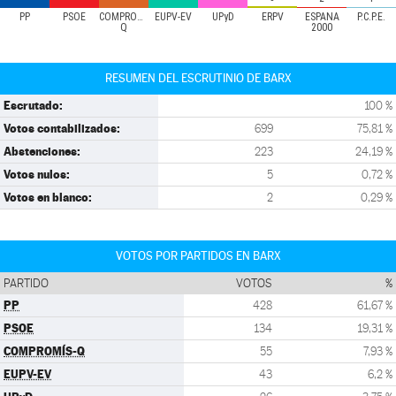
PP
PSOE
COMPROMÍS-
EUPV-EV
UPyD
ERPV
ESPAÑA
P.C.P.E.
Q
2000
RESUMEN DEL ESCRUTINIO DE BARX
Escrutado:
100 %
Votos contabilizados:
699
75,81 %
Abstenciones:
223
24,19 %
Votos nulos:
5
0,72 %
Votos en blanco:
2
0,29 %
VOTOS POR PARTIDOS EN BARX
PARTIDO
VOTOS
%
PP
428
61,67 %
PSOE
134
19,31 %
COMPROMÍS-Q
55
7,93 %
EUPV-EV
43
6,2 %