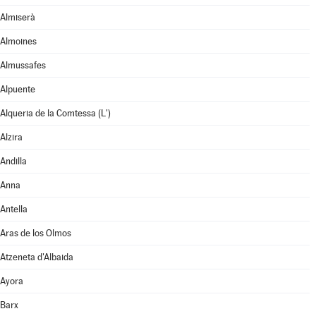
Almiserà
Almoines
Almussafes
Alpuente
Alqueria de la Comtessa (L')
Alzira
Andilla
Anna
Antella
Aras de los Olmos
Atzeneta d'Albaida
Ayora
Barx