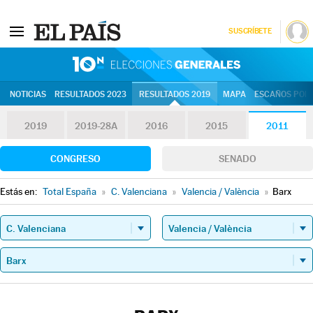
SUSCRÍBETE
10N | Eleccion
NOTICIAS
RESULTADOS 2023
RESULTADOS 2019
MAPA
ESCAÑOS POR 
2019
2019-28A
2016
2015
2011
CONGRESO
SENADO
Estás en:
Total España
»
C. Valenciana
»
Valencia / València
»
Barx