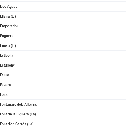
Dos Aguas
Eliana (L')
Emperador
Enguera
Ènova (L')
Estivella
Estubeny
Faura
Favara
Foios
Fontanars dels Alforins
Font de la Figuera (La)
Font d'en Carròs (La)