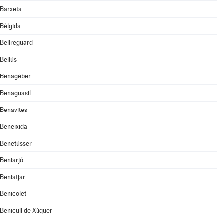
Barxeta
Bèlgida
Bellreguard
Bellús
Benagéber
Benaguasil
Benavites
Beneixida
Benetússer
Beniarjó
Beniatjar
Benicolet
Benicull de Xúquer