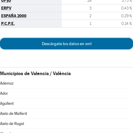
UPyD
26
3,75 %
ERPV
3
0,43 %
ESPAÑA 2000
2
0,29 %
P.C.P.E.
1
0,14 %
Descárgate los datos en xml
Municipios de Valencia / València
Ademuz
Ador
Agullent
Aielo de Malferit
Aielo de Rugat