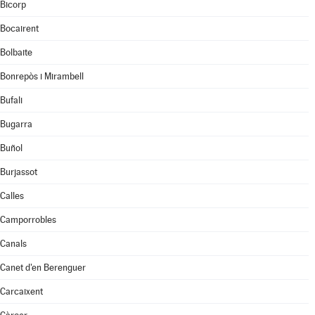
Bicorp
Bocairent
Bolbaite
Bonrepòs i Mirambell
Bufali
Bugarra
Buñol
Burjassot
Calles
Camporrobles
Canals
Canet d'en Berenguer
Carcaixent