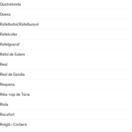
Quatretonda
Quesa
Rafelbuñol/Rafelbunyol
Rafelcofer
Rafelguaraf
Ráfol de Salem
Real
Real de Gandía
Requena
Riba-roja de Túria
Riola
Rocafort
Rotglà i Corberà