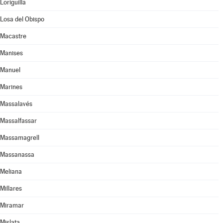
Loriguilla
Losa del Obispo
Macastre
Manises
Manuel
Marines
Massalavés
Massalfassar
Massamagrell
Massanassa
Meliana
Millares
Miramar
Mislata