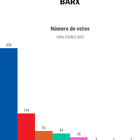
BARX
Número de votos
100
%
ESCRUTADO
428
134
55
43
26
3
2
1