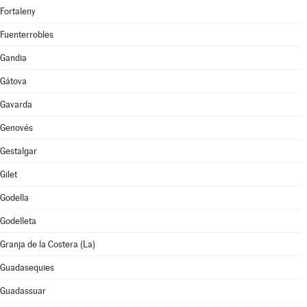
Fortaleny
Fuenterrobles
Gandia
Gátova
Gavarda
Genovés
Gestalgar
Gilet
Godella
Godelleta
Granja de la Costera (La)
Guadasequies
Guadassuar