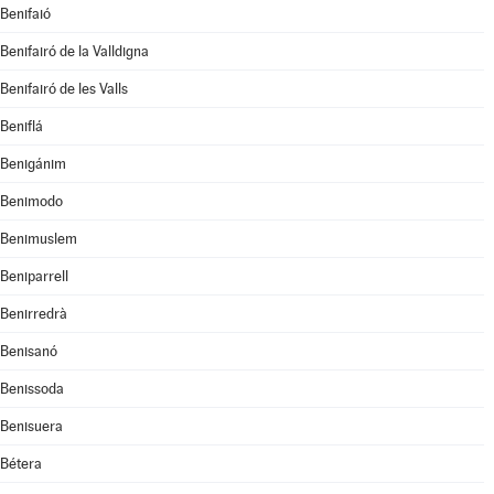
Benifaió
Benifairó de la Valldigna
Benifairó de les Valls
Beniflá
Benigánim
Benimodo
Benimuslem
Beniparrell
Benirredrà
Benisanó
Benissoda
Benisuera
Bétera