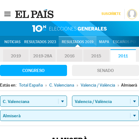
SUSCRÍBETE
10N | Eleccion
NOTICIAS
RESULTADOS 2023
RESULTADOS 2019
MAPA
ESCAÑOS POR 
2019
2019-28A
2016
2015
2011
CONGRESO
SENADO
Estás en:
Total España
»
C. Valenciana
»
Valencia / València
»
Almiserà