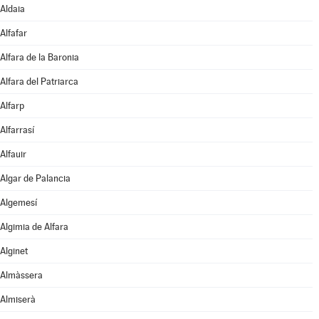
Aldaia
Alfafar
Alfara de la Baronia
Alfara del Patriarca
Alfarp
Alfarrasí
Alfauir
Algar de Palancia
Algemesí
Algimia de Alfara
Alginet
Almàssera
Almiserà