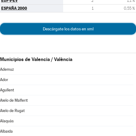
EUPV-EV
2
1,1 %
ESPAÑA 2000
1
0,55 %
Descárgate los datos en xml
Municipios de Valencia / València
Ademuz
Ador
Agullent
Aielo de Malferit
Aielo de Rugat
Alaquàs
Albaida