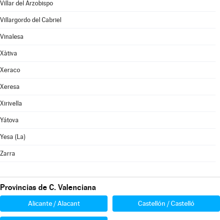
Villar del Arzobispo
Villargordo del Cabriel
Vinalesa
Xàtiva
Xeraco
Xeresa
Xirivella
Yátova
Yesa (La)
Zarra
Provincias de C. Valenciana
Alicante / Alacant
Castellón / Castelló