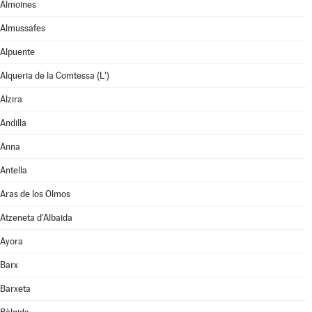
Almoines
Almussafes
Alpuente
Alqueria de la Comtessa (L')
Alzira
Andilla
Anna
Antella
Aras de los Olmos
Atzeneta d'Albaida
Ayora
Barx
Barxeta