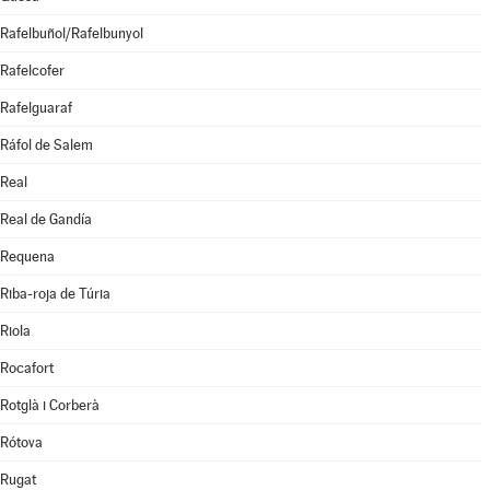
Rafelbuñol/Rafelbunyol
Rafelcofer
Rafelguaraf
Ráfol de Salem
Real
Real de Gandía
Requena
Riba-roja de Túria
Riola
Rocafort
Rotglà i Corberà
Rótova
Rugat