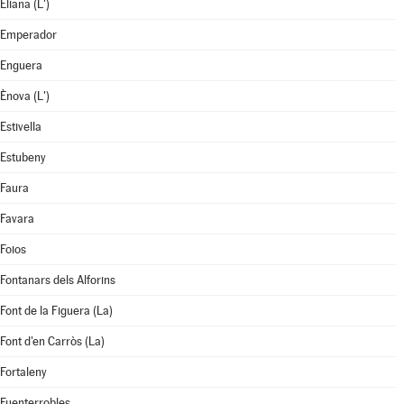
Eliana (L')
Emperador
Enguera
Ènova (L')
Estivella
Estubeny
Faura
Favara
Foios
Fontanars dels Alforins
Font de la Figuera (La)
Font d'en Carròs (La)
Fortaleny
Fuenterrobles