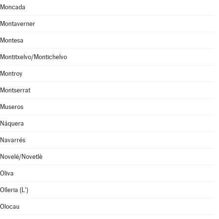
Moncada
Montaverner
Montesa
Montitxelvo/Montichelvo
Montroy
Montserrat
Museros
Náquera
Navarrés
Novelé/Novetlè
Oliva
Olleria (L')
Olocau