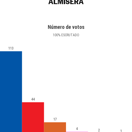
ALMISERÀ
Número de votos
100
%
ESCRUTADO
113
44
17
4
2
1