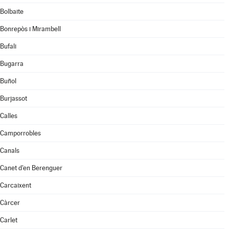
Bolbaite
Bonrepòs i Mirambell
Bufali
Bugarra
Buñol
Burjassot
Calles
Camporrobles
Canals
Canet d'en Berenguer
Carcaixent
Càrcer
Carlet