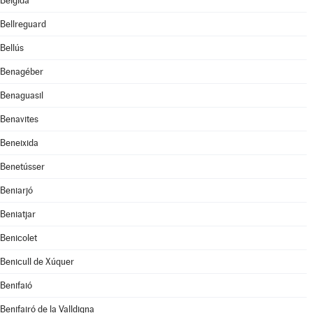
Bèlgida
Bellreguard
Bellús
Benagéber
Benaguasil
Benavites
Beneixida
Benetússer
Beniarjó
Beniatjar
Benicolet
Benicull de Xúquer
Benifaió
Benifairó de la Valldigna