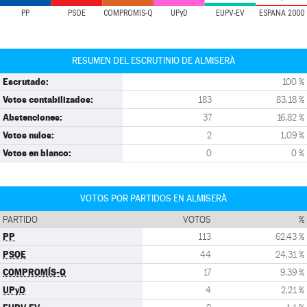
PP
PSOE
COMPROMÍS-Q
UPyD
EUPV-EV
ESPAÑA 2000
RESUMEN DEL ESCRUTINIO DE ALMISERÀ
Escrutado:
100 %
Votos contabilizados:
183
83,18 %
Abstenciones:
37
16,82 %
Votos nulos:
2
1,09 %
Votos en blanco:
0
0 %
VOTOS POR PARTIDOS EN ALMISERÀ
PARTIDO
VOTOS
%
PP
113
62,43 %
PSOE
44
24,31 %
COMPROMÍS-Q
17
9,39 %
UPyD
4
2,21 %