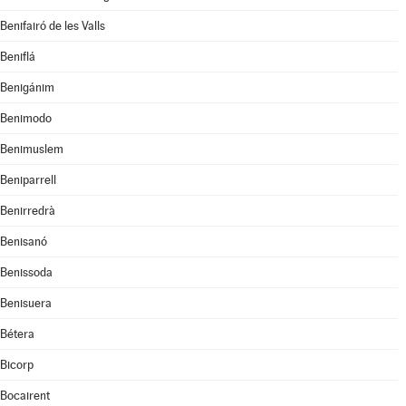
Benifairó de les Valls
Beniflá
Benigánim
Benimodo
Benimuslem
Beniparrell
Benirredrà
Benisanó
Benissoda
Benisuera
Bétera
Bicorp
Bocairent