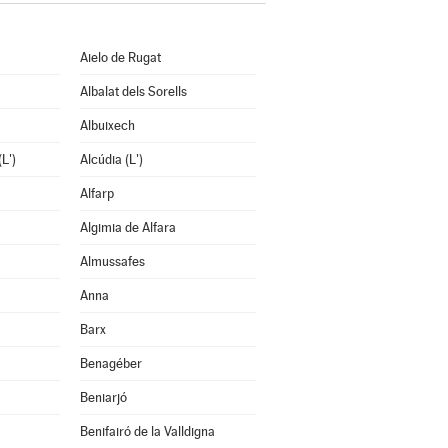
Aielo de Rugat
Albalat dels Sorells
Albuixech
L')
Alcúdia (L')
Alfarp
Algimia de Alfara
Almussafes
Anna
Barx
Benagéber
Beniarjó
Benifairó de la Valldigna