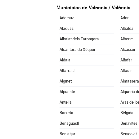
Municipios de Valencia / València
Ademuz
Ador
Alaquàs
Albaida
Albalat dels Tarongers
Alberic
Alcàntera de Xúquer
Alcàsser
Aldaia
Alfafar
Alfarrasí
Alfauir
Alginet
Almàssera
Alpuente
Alqueria d
Antella
Aras de lo
Barxeta
Bèlgida
Benaguasil
Benavites
Beniatjar
Benicolet