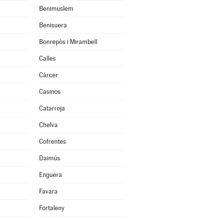
Benimuslem
Benisuera
Bonrepòs i Mirambell
Calles
Càrcer
Casinos
Catarroja
Chelva
Cofrentes
Daimús
Enguera
Favara
Fortaleny