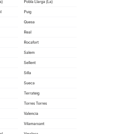
a)
Pobla Llarga (La)
l
Puig
Quesa
Real
Rocafort
Salem
Sellent
Silla
Sueca
Terrateig
Torres Torres
Valencia
Vilamarxant
el
Vinalesa