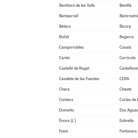
Benifairó de les Valls
Beniflá
Beniparrell
Benirredr
Bétera
Bicorp
Bufali
Bugarra
Camporrobles
Canals
Carlet
Carrícola
Castelló de Rugat
Castellone
Caudete de las Fuentes
CERA
Chera
Cheste
Corbera
Cortes de 
Domeño
Dos Aguas
Ènova (L')
Estivella
Foios
Fontanars 