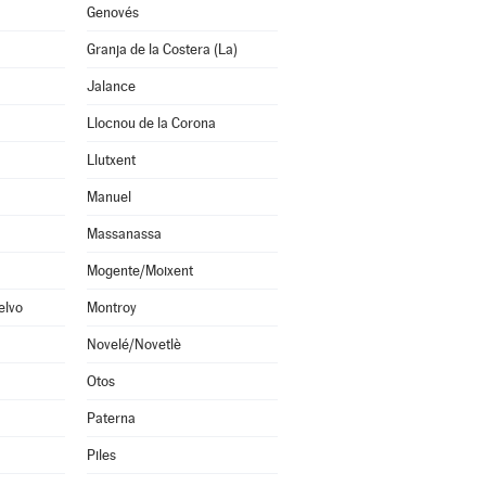
Genovés
Granja de la Costera (La)
Jalance
Llocnou de la Corona
Llutxent
Manuel
Massanassa
Mogente/Moixent
elvo
Montroy
Novelé/Novetlè
Otos
Paterna
Piles