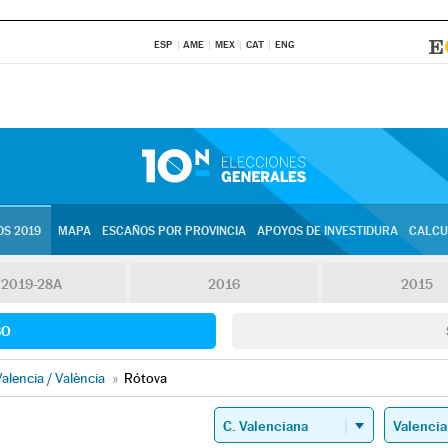
ESP
AME
MEX
CAT
ENG
S 2019
MAPA
ESCAÑOS POR PROVINCIA
APOYOS DE INVESTIDURA
CALCU
2019-28A
2016
2015
SO
alencia / València
»
Rótova