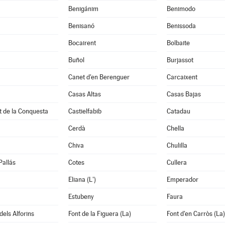
Benigánim
Benimodo
à
Benisanó
Benissoda
Bocairent
Bolbaite
Buñol
Burjassot
Canet d'en Berenguer
Carcaixent
Casas Altas
Casas Bajas
t de la Conquesta
Castielfabib
Catadau
Cerdà
Chella
Chiva
Chulilla
Pallás
Cotes
Cullera
Eliana (L')
Emperador
Estubeny
Faura
dels Alforins
Font de la Figuera (La)
Font d'en Carròs (La)