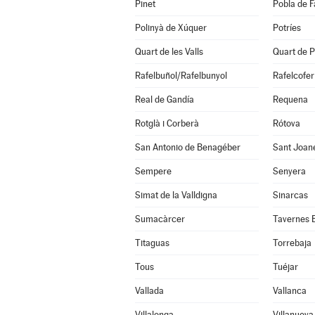
Pinet
Pobla de F
Polinyà de Xúquer
Potríes
Quart de les Valls
Quart de P
Rafelbuñol/Rafelbunyol
Rafelcofer
Real de Gandía
Requena
Rotglà i Corberà
Rótova
San Antonio de Benagéber
Sant Joan
Sempere
Senyera
Simat de la Valldigna
Sinarcas
Sumacàrcer
Tavernes 
Titaguas
Torrebaja
Tous
Tuéjar
Vallada
Vallanca
Villalonga
Villanueva