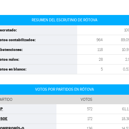
RESUMEN DEL ESCRUTINIO DE RÓTOVA
scrutado:
10
otos contabilizados:
964
89,0
bstenciones:
118
10,9
otos nulos:
28
2,
otos en blanco:
5
0,5
VOTOS POR PARTIDOS EN RÓTOVA
ARTIDO
VOTOS
PP
572
61,1
PSOE
172
18,3
COMPROMÍS-Q
136
14,5