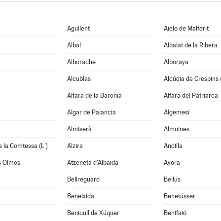
Agullent
Aielo de Malferit
Albal
Albalat de la Ribera
Alborache
Alboraya
Alcublas
Alcúdia de Crespins (
Alfara de la Baronia
Alfara del Patriarca
Algar de Palancia
Algemesí
Almiserà
Almoines
e la Comtessa (L')
Alzira
Andilla
s Olmos
Atzeneta d'Albaida
Ayora
Bellreguard
Bellús
Beneixida
Benetússer
Benicull de Xúquer
Benifaió