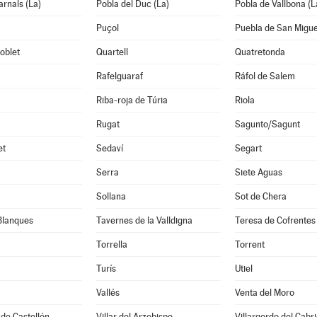
arnals (La)
Pobla del Duc (La)
Pobla de Vallbona (L
Puçol
Puebla de San Migue
oblet
Quartell
Quatretonda
Rafelguaraf
Ráfol de Salem
Riba-roja de Túria
Riola
Rugat
Sagunto/Sagunt
et
Sedaví
Segart
Serra
Siete Aguas
Sollana
Sot de Chera
Blanques
Tavernes de la Valldigna
Teresa de Cofrentes
Torrella
Torrent
Turís
Utiel
Vallés
Venta del Moro
 de Castellón
Villar del Arzobispo
Villargordo del Cabri