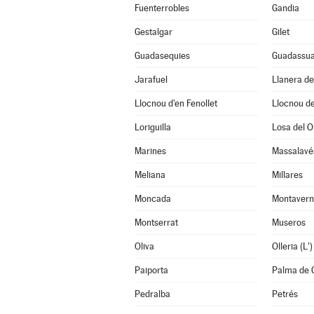
Fuenterrobles
Gandia
Gestalgar
Gilet
Guadasequies
Guadassu
Jarafuel
Llanera d
Llocnou d'en Fenollet
Llocnou de
Loriguilla
Losa del O
Marines
Massalavé
Meliana
Millares
Moncada
Montavern
Montserrat
Museros
Oliva
Olleria (L')
Paiporta
Palma de 
Pedralba
Petrés