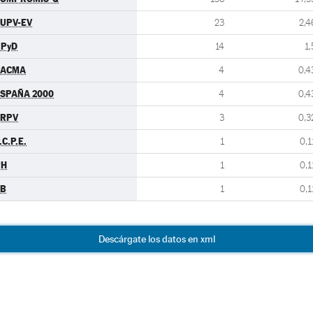
UPV-EV
23
2,4
UPyD
14
1,
PACMA
4
0,4
SPAÑA 2000
4
0,4
ERPV
3
0,3
.C.P.E.
1
0,1
PH
1
0,1
EB
1
0,1
Descárgate los datos en xml