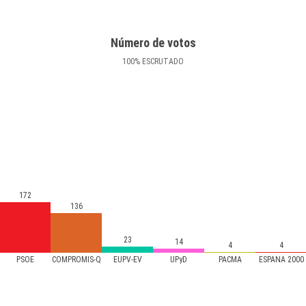
Número de votos
100
%
ESCRUTADO
172
136
23
14
4
4
PSOE
COMPROMÍS-Q
EUPV-EV
UPyD
PACMA
ESPAÑA 2000