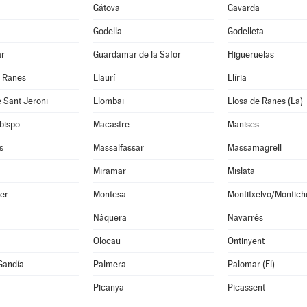
Gátova
Gavarda
Godella
Godelleta
ar
Guardamar de la Safor
Higueruelas
e Ranes
Llaurí
Llíria
 Sant Jeroni
Llombai
Llosa de Ranes (La)
bispo
Macastre
Manises
s
Massalfassar
Massamagrell
Miramar
Mislata
er
Montesa
Montitxelvo/Montich
Náquera
Navarrés
Olocau
Ontinyent
Gandía
Palmera
Palomar (El)
Picanya
Picassent