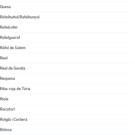
Quesa
Rafelbuñol/Rafelbunyol
Rafelcofer
Rafelguaraf
Ráfol de Salem
Real
Real de Gandía
Requena
Riba-roja de Túria
Riola
Rocafort
Rotglà i Corberà
Rótova