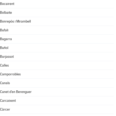
Bocairent
Bolbaite
Bonrepòs i Mirambell
Bufali
Bugarra
Buñol
Burjassot
Calles
Camporrobles
Canals
Canet d'en Berenguer
Carcaixent
Càrcer