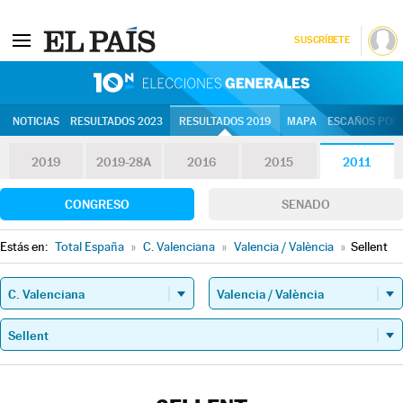
SUSCRÍBETE
10N | Eleccion
NOTICIAS
RESULTADOS 2023
RESULTADOS 2019
MAPA
ESCAÑOS POR 
2019
2019-28A
2016
2015
2011
CONGRESO
SENADO
Estás en:
Total España
»
C. Valenciana
»
Valencia / València
»
Sellent