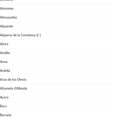
Almoines
Almussafes
Alpuente
Alqueria de la Comtessa (L')
Alzira
Andilla
Anna
Antella
Aras de los Olmos
Atzeneta d'Albaida
Ayora
Barx
Barxeta