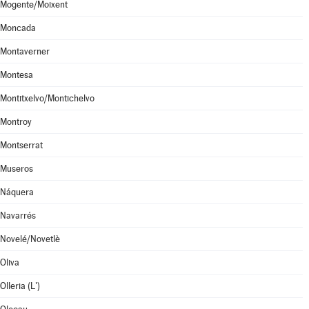
Mogente/Moixent
Moncada
Montaverner
Montesa
Montitxelvo/Montichelvo
Montroy
Montserrat
Museros
Náquera
Navarrés
Novelé/Novetlè
Oliva
Olleria (L')