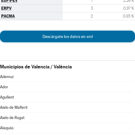
EUPV-EV
7
2,26 %
ERPV
3
0,97 %
PACMA
2
0,65 %
Descárgate los datos en xml
Municipios de Valencia / València
Ademuz
Ador
Agullent
Aielo de Malferit
Aielo de Rugat
Alaquàs