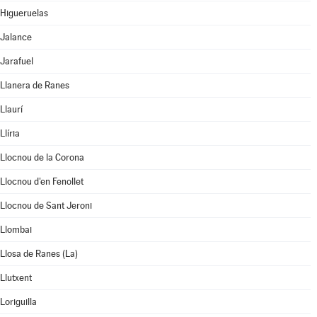
Higueruelas
Jalance
Jarafuel
Llanera de Ranes
Llaurí
Llíria
Llocnou de la Corona
Llocnou d'en Fenollet
Llocnou de Sant Jeroni
Llombai
Llosa de Ranes (La)
Llutxent
Loriguilla