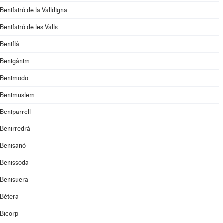
Benifairó de la Valldigna
Benifairó de les Valls
Beniflá
Benigánim
Benimodo
Benimuslem
Beniparrell
Benirredrà
Benisanó
Benissoda
Benisuera
Bétera
Bicorp