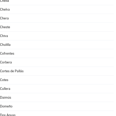
Chella
Chelva
Chera
Cheste
Chiva
Chulilla
Cofrentes
Corbera
Cortes de Pallás
Cotes
Cullera
Daimús
Domeño
Dos Aguas