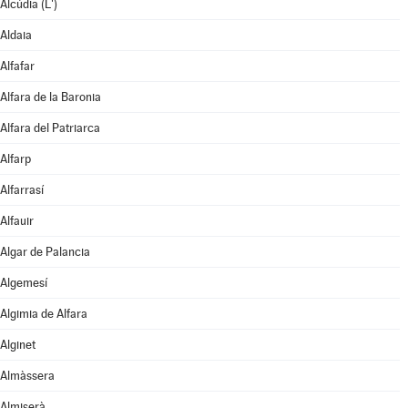
Alcúdia (L')
Aldaia
Alfafar
Alfara de la Baronia
Alfara del Patriarca
Alfarp
Alfarrasí
Alfauir
Algar de Palancia
Algemesí
Algimia de Alfara
Alginet
Almàssera
Almiserà