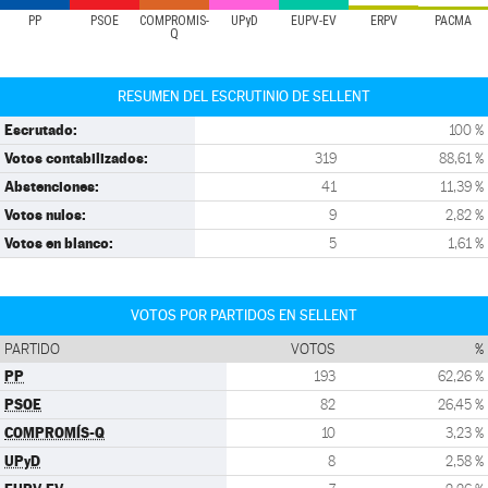
PP
PSOE
COMPROMÍS-
UPyD
EUPV-EV
ERPV
PACMA
Q
RESUMEN DEL ESCRUTINIO DE SELLENT
Escrutado:
100 %
Votos contabilizados:
319
88,61 %
Abstenciones:
41
11,39 %
Votos nulos:
9
2,82 %
Votos en blanco:
5
1,61 %
VOTOS POR PARTIDOS EN SELLENT
PARTIDO
VOTOS
%
PP
193
62,26 %
PSOE
82
26,45 %
COMPROMÍS-Q
10
3,23 %
UPyD
8
2,58 %