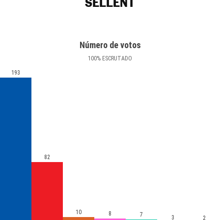
SELLENT
Número de votos
100
%
ESCRUTADO
193
82
10
8
7
3
2