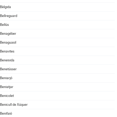
Bèlgida
Bellreguard
Bellús
Benagéber
Benaguasil
Benavites
Beneixida
Benetússer
Beniarjó
Beniatjar
Benicolet
Benicull de Xúquer
Benifaió