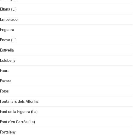
Eliana (L')
Emperador
Enguera
Ènova (L')
Estivella
Estubeny
Faura
Favara
Foios
Fontanars dels Alforins
Font de la Figuera (La)
Font d'en Carròs (La)
Fortaleny