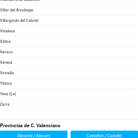
Villar del Arzobispo
Villargordo del Cabriel
Vinalesa
Xàtiva
Xeraco
Xeresa
Xirivella
Yátova
Yesa (La)
Zarra
Provincias de C. Valenciana
Alicante / Alacant
Castellón / Castelló