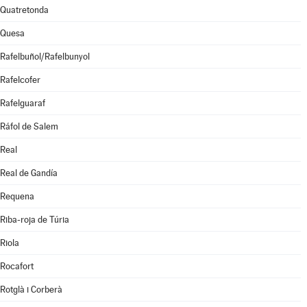
Quatretonda
Quesa
Rafelbuñol/Rafelbunyol
Rafelcofer
Rafelguaraf
Ráfol de Salem
Real
Real de Gandía
Requena
Riba-roja de Túria
Riola
Rocafort
Rotglà i Corberà