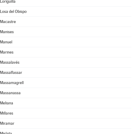
Loriguilla
Losa del Obispo
Macastre
Manises
Manuel
Marines
Massalavés
Massalfassar
Massamagrell
Massanassa
Meliana
Millares
Miramar
Mislata