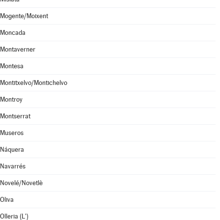
Mogente/Moixent
Moncada
Montaverner
Montesa
Montitxelvo/Montichelvo
Montroy
Montserrat
Museros
Náquera
Navarrés
Novelé/Novetlè
Oliva
Olleria (L')