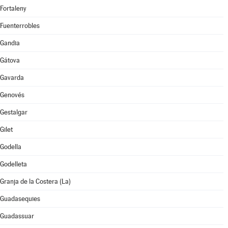
Fortaleny
Fuenterrobles
Gandia
Gátova
Gavarda
Genovés
Gestalgar
Gilet
Godella
Godelleta
Granja de la Costera (La)
Guadasequies
Guadassuar