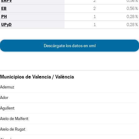
ERPV
2
0,56 %
EB
2
0,56 %
PH
1
0,28 %
UPyD
1
0,28 %
Descárgate los datos en xml
Municipios de Valencia / València
Ademuz
Ador
Agullent
Aielo de Malferit
Aielo de Rugat