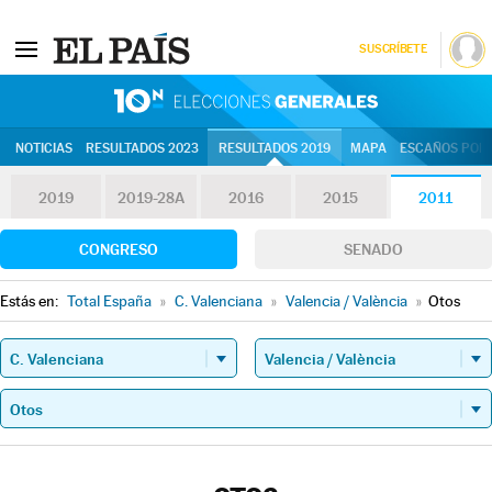
SUSCRÍBETE
10N | Eleccion
NOTICIAS
RESULTADOS 2023
RESULTADOS 2019
MAPA
ESCAÑOS POR 
2019
2019-28A
2016
2015
2011
CONGRESO
SENADO
Estás en:
Total España
»
C. Valenciana
»
Valencia / València
»
Otos