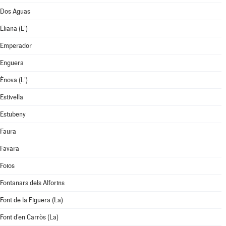
Dos Aguas
Eliana (L')
Emperador
Enguera
Ènova (L')
Estivella
Estubeny
Faura
Favara
Foios
Fontanars dels Alforins
Font de la Figuera (La)
Font d'en Carròs (La)