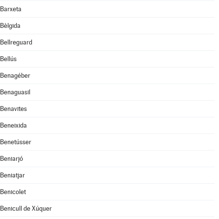
Barxeta
Bèlgida
Bellreguard
Bellús
Benagéber
Benaguasil
Benavites
Beneixida
Benetússer
Beniarjó
Beniatjar
Benicolet
Benicull de Xúquer