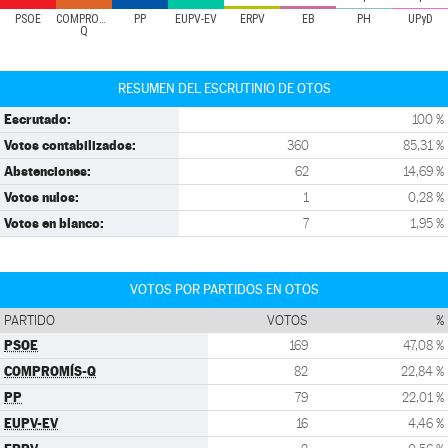
PSOE
COMPROMÍS-
PP
EUPV-EV
ERPV
EB
PH
UPyD
Q
RESUMEN DEL ESCRUTINIO DE OTOS
Escrutado:
100 %
Votos contabilizados:
360
85,31 %
Abstenciones:
62
14,69 %
Votos nulos:
1
0,28 %
Votos en blanco:
7
1,95 %
VOTOS POR PARTIDOS EN OTOS
PARTIDO
VOTOS
%
PSOE
169
47,08 %
COMPROMÍS-Q
82
22,84 %
PP
79
22,01 %
EUPV-EV
16
4,46 %