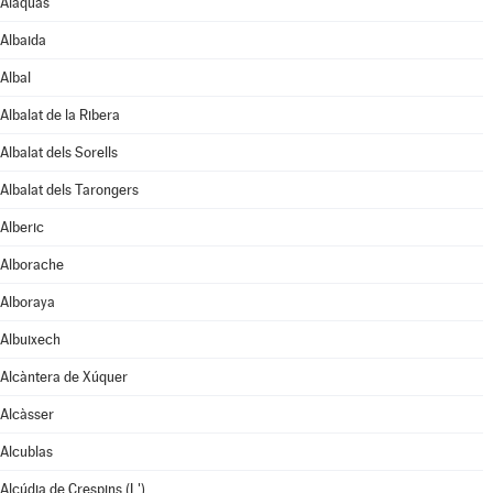
Alaquàs
Albaida
Albal
Albalat de la Ribera
Albalat dels Sorells
Albalat dels Tarongers
Alberic
Alborache
Alboraya
Albuixech
Alcàntera de Xúquer
Alcàsser
Alcublas
Alcúdia de Crespins (L')