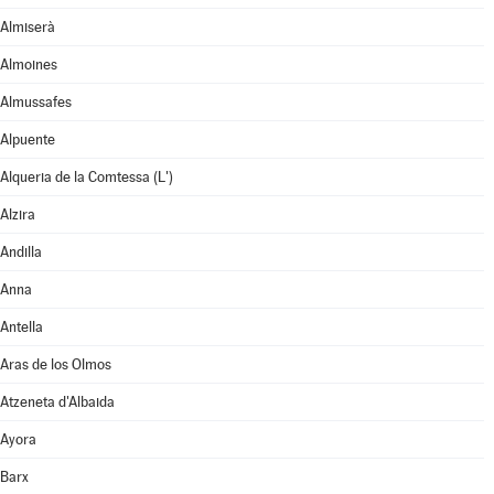
Almiserà
Almoines
Almussafes
Alpuente
Alqueria de la Comtessa (L')
Alzira
Andilla
Anna
Antella
Aras de los Olmos
Atzeneta d'Albaida
Ayora
Barx