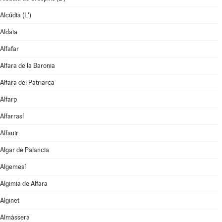
Alcúdia (L')
Aldaia
Alfafar
Alfara de la Baronia
Alfara del Patriarca
Alfarp
Alfarrasí
Alfauir
Algar de Palancia
Algemesí
Algimia de Alfara
Alginet
Almàssera