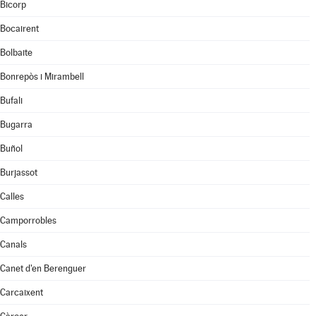
Bicorp
Bocairent
Bolbaite
Bonrepòs i Mirambell
Bufali
Bugarra
Buñol
Burjassot
Calles
Camporrobles
Canals
Canet d'en Berenguer
Carcaixent