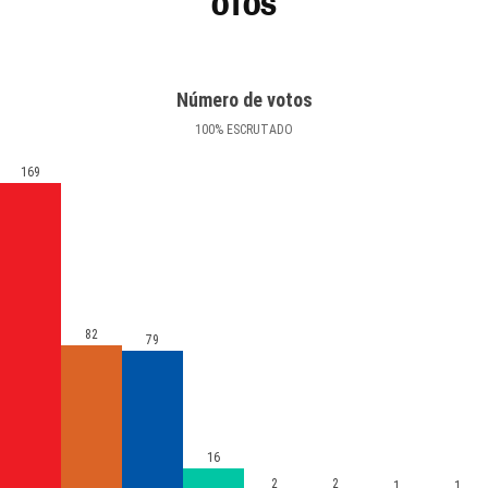
OTOS
Número de votos
100
%
ESCRUTADO
169
82
79
16
2
2
1
1