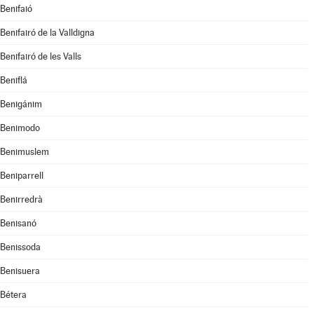
Benifaió
Benifairó de la Valldigna
Benifairó de les Valls
Beniflá
Benigánim
Benimodo
Benimuslem
Beniparrell
Benirredrà
Benisanó
Benissoda
Benisuera
Bétera