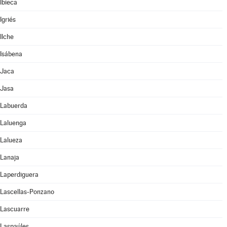
Ibieca
Igriés
Ilche
Isábena
Jaca
Jasa
Labuerda
Laluenga
Lalueza
Lanaja
Laperdiguera
Lascellas-Ponzano
Lascuarre
Laspaúles