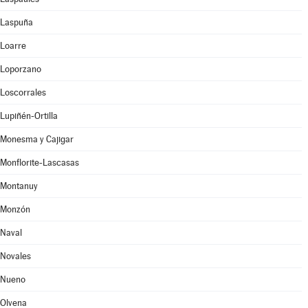
Laspuña
Loarre
Loporzano
Loscorrales
Lupiñén-Ortilla
Monesma y Cajigar
Monflorite-Lascasas
Montanuy
Monzón
Naval
Novales
Nueno
Olvena