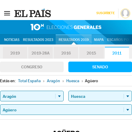
SUSCRÍBETE
10N | Eleccion
NOTICIAS
RESULTADOS 2023
RESULTADOS 2019
MAPA
ESCAÑOS POR 
2019
2019-28A
2016
2015
2011
CONGRESO
SENADO
Estás en:
Total España
»
Aragón
»
Huesca
»
Agüero