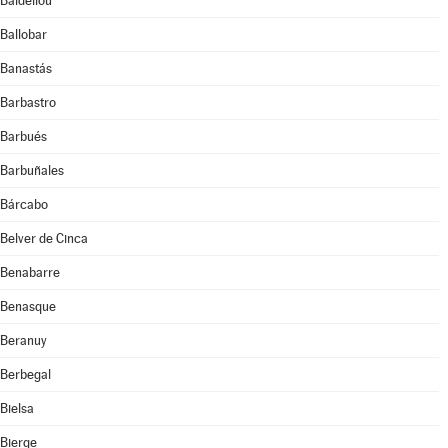
Baldellou
Ballobar
Banastás
Barbastro
Barbués
Barbuñales
Bárcabo
Belver de Cinca
Benabarre
Benasque
Beranuy
Berbegal
Bielsa
Bierge