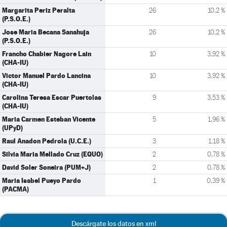
Margarita Periz Peralta
26
10,2 %
(P.S.O.E.)
Jose Maria Becana Sanahuja
26
10,2 %
(P.S.O.E.)
Francho Chabier Nagore Lain
10
3,92 %
(CHA-IU)
Victor Manuel Pardo Lancina
10
3,92 %
(CHA-IU)
Carolina Teresa Escar Puertolas
9
3,53 %
(CHA-IU)
Maria Carmen Esteban Vicente
5
1,96 %
(UPyD)
Raul Anadon Pedrola (U.C.E.)
3
1,18 %
Silvia Maria Mellado Cruz (EQUO)
2
0,78 %
David Soler Soneira (PUM+J)
2
0,78 %
Maria Isabel Pueyo Pardo
1
0,39 %
(PACMA)
Descárgate los datos en xml