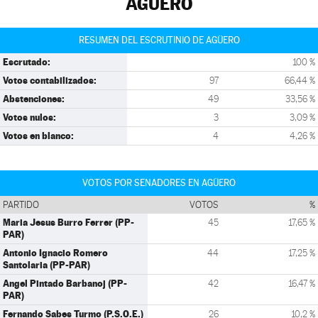
AGÜERO
RESUMEN DEL ESCRUTINIO DE AGÜERO
Escrutado:
100 %
Votos contabilizados:
97
66,44 %
Abstenciones:
49
33,56 %
Votos nulos:
3
3,09 %
Votos en blanco:
4
4,26 %
VOTOS POR SENADORES EN AGÜERO
PARTIDO
VOTOS
%
Maria Jesus Burro Ferrer (PP-
45
17,65 %
PAR)
Antonio Ignacio Romero
44
17,25 %
Santolaria (PP-PAR)
Angel Pintado Barbanoj (PP-
42
16,47 %
PAR)
Fernando Sabes Turmo (P.S.O.E.)
26
10,2 %