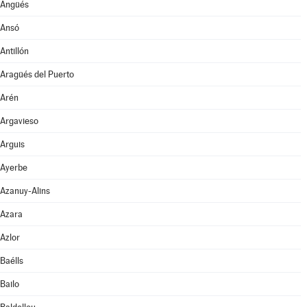
Angüés
Ansó
Antillón
Aragüés del Puerto
Arén
Argavieso
Arguis
Ayerbe
Azanuy-Alins
Azara
Azlor
Baélls
Bailo