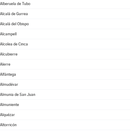
Alberuela de Tubo
Alcalá de Gurrea
Alcalá del Obispo
Alcampell
Alcolea de Cinca
Alcubierre
Alerre
Alfántega
Almudévar
Almunia de San Juan
Almuniente
Alquézar
Altorricón