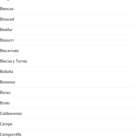
Biescas
Binaced
Binéfar
Bisaurri
Biscarrués
Blecua y Torres
Boltaña
Bonansa
Borau
Broto
Caldearenas
Campo
Camporrélls