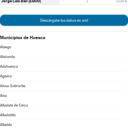
Jorge Luis Bail (EQUO)
1
0,08 %
Descárgate los datos en xml
Municipios de Huesca
Abiego
Abizanda
Adahuesca
Agüero
Aínsa-Sobrarbe
Aisa
Albalate de Cinca
Albalatillo
Albelda