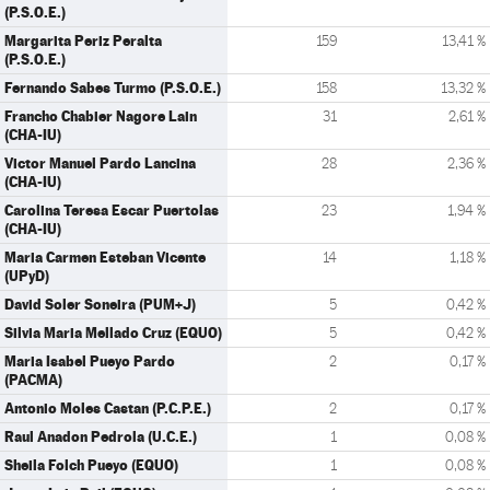
(P.S.O.E.)
Margarita Periz Peralta
159
13,41 %
(P.S.O.E.)
Fernando Sabes Turmo (P.S.O.E.)
158
13,32 %
Francho Chabier Nagore Lain
31
2,61 %
(CHA-IU)
Victor Manuel Pardo Lancina
28
2,36 %
(CHA-IU)
Carolina Teresa Escar Puertolas
23
1,94 %
(CHA-IU)
Maria Carmen Esteban Vicente
14
1,18 %
(UPyD)
David Soler Soneira (PUM+J)
5
0,42 %
Silvia Maria Mellado Cruz (EQUO)
5
0,42 %
Maria Isabel Pueyo Pardo
2
0,17 %
(PACMA)
Antonio Moles Castan (P.C.P.E.)
2
0,17 %
Raul Anadon Pedrola (U.C.E.)
1
0,08 %
Sheila Folch Pueyo (EQUO)
1
0,08 %