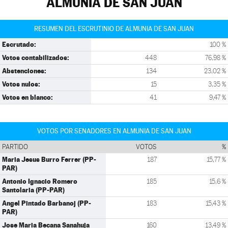
ALMUNIA DE SAN JUAN
RESUMEN DEL ESCRUTINIO DE ALMUNIA DE SAN JUAN
Escrutado:
100 %
Votos contabilizados:
448
76,98 %
Abstenciones:
134
23,02 %
Votos nulos:
15
3,35 %
Votos en blanco:
41
9,47 %
VOTOS POR SENADORES EN ALMUNIA DE SAN JUAN
PARTIDO
VOTOS
%
Maria Jesus Burro Ferrer (PP-
187
15,77 %
PAR)
Antonio Ignacio Romero
185
15,6 %
Santolaria (PP-PAR)
Angel Pintado Barbanoj (PP-
183
15,43 %
PAR)
Jose Maria Becana Sanahuja
160
13,49 %