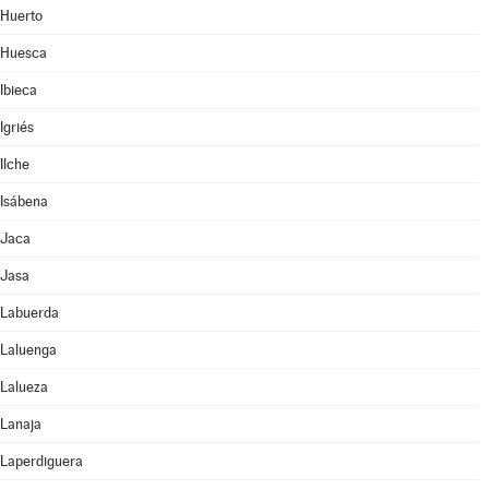
Huerto
Huesca
Ibieca
Igriés
Ilche
Isábena
Jaca
Jasa
Labuerda
Laluenga
Lalueza
Lanaja
Laperdiguera