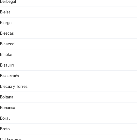
Berbegal
Bielsa
Bierge
Biescas
Binaced
Binéfar
Bisaurri
Biscarrués
Blecua y Torres
Boltaña
Bonansa
Borau
Broto
Caldearenas