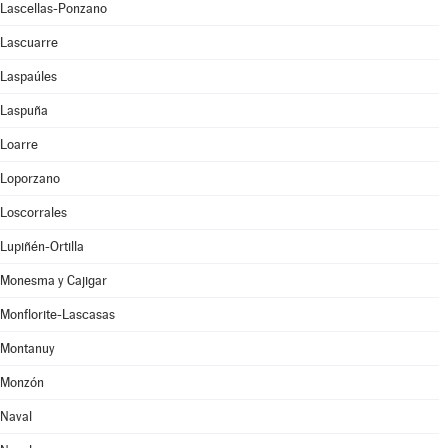
Lascellas-Ponzano
Lascuarre
Laspaúles
Laspuña
Loarre
Loporzano
Loscorrales
Lupiñén-Ortilla
Monesma y Cajigar
Monflorite-Lascasas
Montanuy
Monzón
Naval