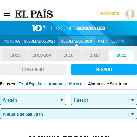
SUSCRÍBETE
10N | Eleccion
NOTICIAS
RESULTADOS 2023
RESULTADOS 2019
MAPA
ESCAÑOS POR 
2019
2019-28A
2016
2015
2011
CONGRESO
SENADO
Estás en:
Total España
»
Aragón
»
Huesca
»
Almunia de San Juan