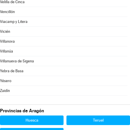
Velilla de Cinca
Vencillón
Viacamp y Litera
Vicién
Villanova
Villanúa
Villanueva de Sigena
Yebra de Basa
Yésero
Zaidín
Provincias de Aragón
Huesca
Teruel