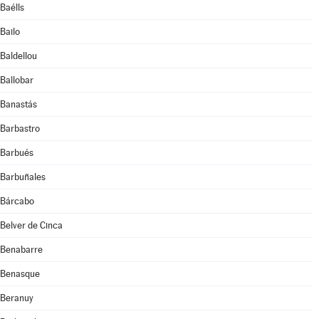
Baélls
Bailo
Baldellou
Ballobar
Banastás
Barbastro
Barbués
Barbuñales
Bárcabo
Belver de Cinca
Benabarre
Benasque
Beranuy