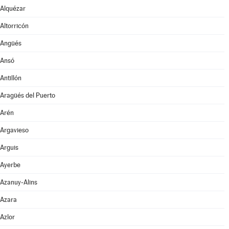
Alquézar
Altorricón
Angüés
Ansó
Antillón
Aragüés del Puerto
Arén
Argavieso
Arguis
Ayerbe
Azanuy-Alins
Azara
Azlor