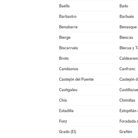
Baélls
Bailo
Barbastro
Barbués
Benabarre
Benasque
Bierge
Biescas
Biscarrués
Blecua y T
Broto
Caldearen
Candasnos
Canfranc
Castejón del Puente
Castejón 
Castigaleu
Castillazue
Chía
Chimillas
Estadilla
Estopiñán d
Fonz
Foradada 
Grado (El)
Grañén