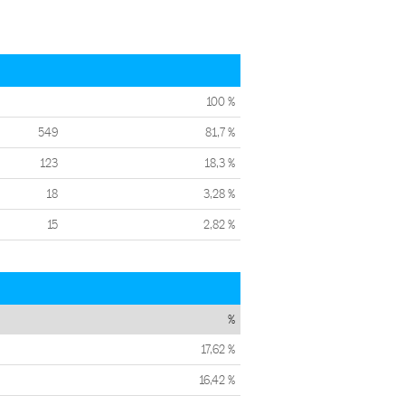
100 %
549
81,7 %
123
18,3 %
18
3,28 %
15
2,82 %
%
17,62 %
16,42 %