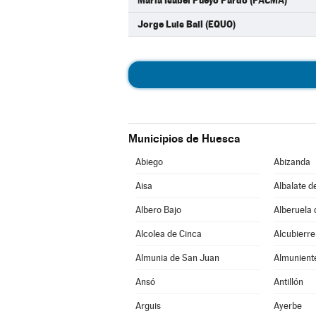
Maria Isabel Pueyo Pardo (PACMA)
Jorge Luis Bail (EQUO)
Municipios de Huesca
Abiego
Abizanda
Aisa
Albalate d
Albero Bajo
Alberuela 
Alcolea de Cinca
Alcubierre
Almunia de San Juan
Almunient
Ansó
Antillón
Arguis
Ayerbe