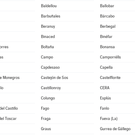
Baldellou
Ballobar
Barbuñales
Bárcabo
Beranuy
Berbegal
Binaced
Binéfar
orres
Boltaña
Bonansa
as
Campo
Camporrélls
Capdesaso
Capella
de Monegros
Castejón de Sos
Castelflorite
lo
Castillonroy
CERA
Colungo
Esplús
el Castillo
Fago
Fanlo
del Toscar
Fraga
Fueva (La)
Graus
Gurrea de Gállego