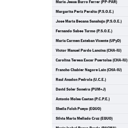
Maria Jesus Burro Ferrer (PP-PAR)
Margarita Periz Peralta (P.S.O.E.)
Jose Maria Becana Sanahuja (P.S.O.E.)
Fernando Sabes Turmo (P.S.O.E.)
Maria Carmen Esteban Vicente (UPyD)
Victor Manuel Pardo Lancina (CHA-IU)
Carolina Teresa Escar Puertolas (CHA-IU)
Francho Chabier Nagore Lain (CHA-IU)
Raul Anadon Pedrola (U.C.E.)
David Soler Soneira (PUM+J)
Antonio Moles Castan (P.C.P.E.)
Sheila Folch Pueyo (EQUO)
Silvia Maria Mellado Cruz (EQUO)