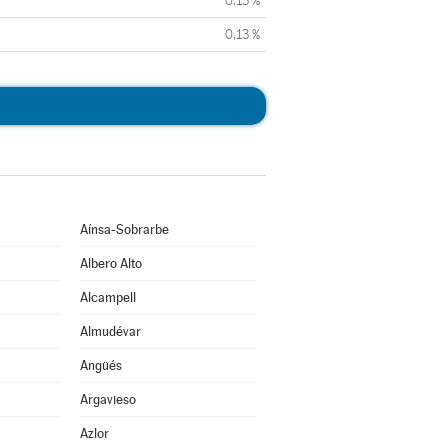
0,13 %
0,13 %
Aínsa-Sobrarbe
Albero Alto
Alcampell
Almudévar
Angüés
Argavieso
Azlor