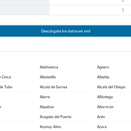
2
2
Descárgate los datos en xml
Adahuesca
Agüero
e Cinca
Albalatillo
Albelda
de Tubo
Alcalá de Gurrea
Alcalá del Obispo
Alerre
Alfántega
e
Alquézar
Altorricón
Aragüés del Puerto
Arén
Azanuy-Alins
Azara