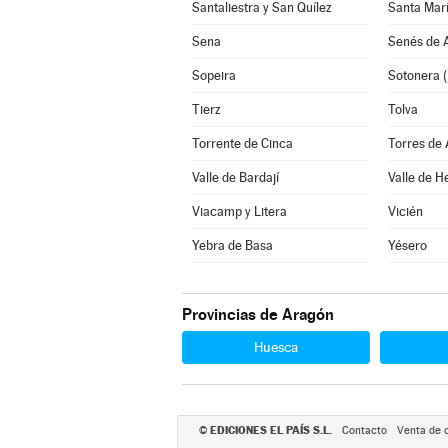
Santaliestra y San Quílez
Santa Marí
Sena
Senés de A
Sopeira
Sotonera (
Tierz
Tolva
Torrente de Cinca
Torres de
Valle de Bardají
Valle de H
Viacamp y Litera
Vicién
Yebra de Basa
Yésero
Provincias de Aragón
Huesca
EDICIONES EL PAÍS S.L.
©
Contacto
Venta de 