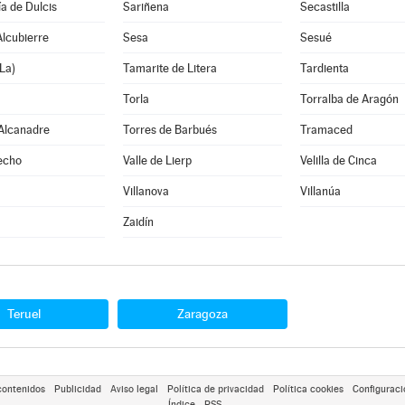
a de Dulcis
Sariñena
Secastilla
lcubierre
Sesa
Sesué
La)
Tamarite de Litera
Tardienta
Torla
Torralba de Aragón
 Alcanadre
Torres de Barbués
Tramaced
echo
Valle de Lierp
Velilla de Cinca
Villanova
Villanúa
Zaidín
Teruel
Zaragoza
contenidos
Publicidad
Aviso legal
Política de privacidad
Política cookies
Configuraci
Índice
RSS