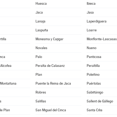
Huesca
Ibieca
Jaca
Jasa
Lanaja
Laperdiguera
Laspuña
Loarre
tilla
Monesma y Cajigar
Monflorite-Lascasas
Novales
Nueno
inca
Palo
Panticosa
 Alcofea
Peralta de Calasanz
Peraltilla
Plan
Poleñino
 Montañana
Puente la Reina de Jaca
Puértolas
Robres
Sabiñánigo
s
Salillas
Sallent de Gállego
de Plan
San Miguel del Cinca
Santa Cilia