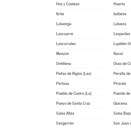
Hoz y Costean
Huerto
Ilche
Isábena
Laluenga
Lalueza
Lascuarre
Laspaúles
Loscorrales
Lupiñén-Or
Monzón
Naval
Ontiñena
Osso de C
Peñas de Riglos (Las)
Peralta de
Pertusa
Piracés
Puebla de Castro (La)
Puente de
Pueyo de Santa Cruz
Quicena
Salas Altas
Salas Baja
Sangarrén
San Juan 