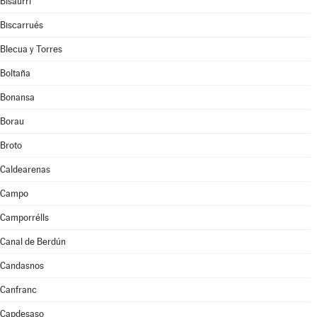
Bisaurri
Biscarrués
Blecua y Torres
Boltaña
Bonansa
Borau
Broto
Caldearenas
Campo
Camporrélls
Canal de Berdún
Candasnos
Canfranc
Capdesaso