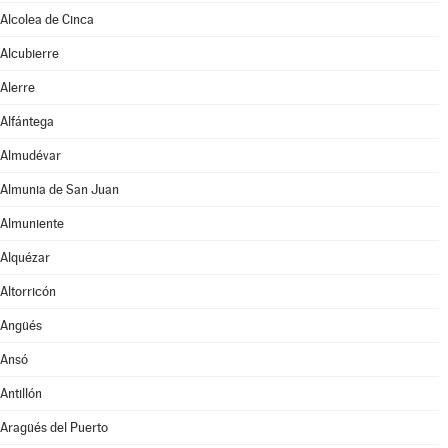
Alcolea de Cinca
Alcubierre
Alerre
Alfántega
Almudévar
Almunia de San Juan
Almuniente
Alquézar
Altorricón
Angüés
Ansó
Antillón
Aragüés del Puerto