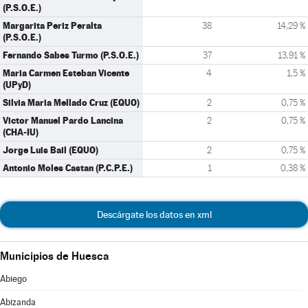
(P.S.O.E.)
Margarita Periz Peralta
38
14,29 %
(P.S.O.E.)
Fernando Sabes Turmo (P.S.O.E.)
37
13,91 %
Maria Carmen Esteban Vicente
4
1,5 %
(UPyD)
Silvia Maria Mellado Cruz (EQUO)
2
0,75 %
Victor Manuel Pardo Lancina
2
0,75 %
(CHA-IU)
Jorge Luis Bail (EQUO)
2
0,75 %
Antonio Moles Castan (P.C.P.E.)
1
0,38 %
Descárgate los datos en xml
Municipios de Huesca
Abiego
Abizanda