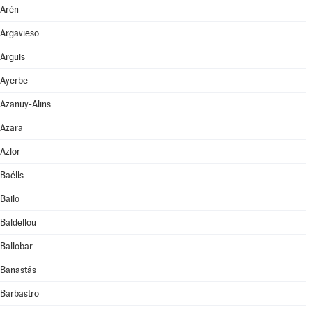
Arén
Argavieso
Arguis
Ayerbe
Azanuy-Alins
Azara
Azlor
Baélls
Bailo
Baldellou
Ballobar
Banastás
Barbastro