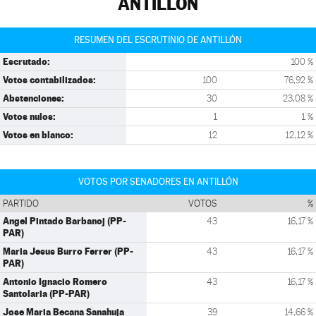
ANTILLÓN
RESUMEN DEL ESCRUTINIO DE ANTILLÓN
Escrutado:
100 %
Votos contabilizados:
100
76,92 %
Abstenciones:
30
23,08 %
Votos nulos:
1
1 %
Votos en blanco:
12
12,12 %
VOTOS POR SENADORES EN ANTILLÓN
PARTIDO
VOTOS
%
Angel Pintado Barbanoj (PP-
43
16,17 %
PAR)
Maria Jesus Burro Ferrer (PP-
43
16,17 %
PAR)
Antonio Ignacio Romero
43
16,17 %
Santolaria (PP-PAR)
Jose Maria Becana Sanahuja
39
14,66 %