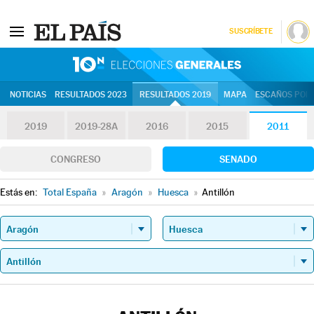
SUSCRÍBETE
10N | Eleccion
NOTICIAS
RESULTADOS 2023
RESULTADOS 2019
MAPA
ESCAÑOS POR 
2019
2019-28A
2016
2015
2011
CONGRESO
SENADO
Estás en:
Total España
»
Aragón
»
Huesca
»
Antillón