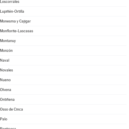
Loscorrales
Lupiñén-Ortilla
Monesma y Cajigar
Monflorite-Lascasas
Montanuy
Monzón
Naval
Novales
Nueno
Olvena
Ontiñena
Osso de Cinca
Palo
Panticosa