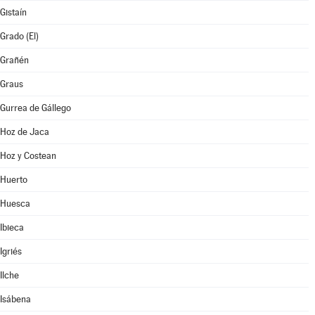
Gistaín
Grado (El)
Grañén
Graus
Gurrea de Gállego
Hoz de Jaca
Hoz y Costean
Huerto
Huesca
Ibieca
Igriés
Ilche
Isábena